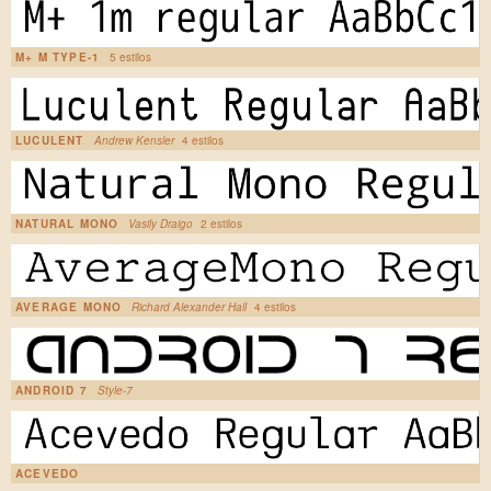
M+ M TYPE-1
5 estilos
LUCULENT
Andrew Kensler
4 estilos
NATURAL MONO
Vasily Draigo
2 estilos
AVERAGE MONO
Richard Alexander Hall
4 estilos
ANDROID 7
Style-7
ACEVEDO