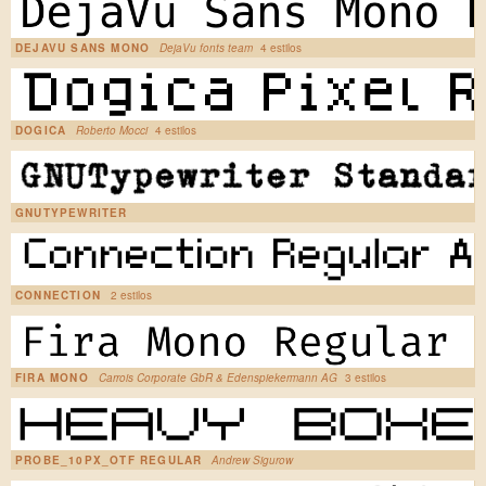
DEJAVU SANS MONO
DejaVu fonts team
4 estilos
DOGICA
Roberto Mocci
4 estilos
GNUTYPEWRITER
CONNECTION
2 estilos
FIRA MONO
Carrois Corporate GbR & Edenspiekermann AG
3 estilos
PROBE_10PX_OTF REGULAR
Andrew Sigurow