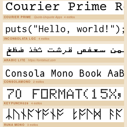
COURIER PRIME
Quote-Unquote Apps
4 estilos
INCONSOLATA LGC
4 estilos
ARABIC LITE
https://fontstruct.com
CONSOLAMONO
2 estilos
KEYPUNCH029
4 estilos
RUNA MONO
3 estilos