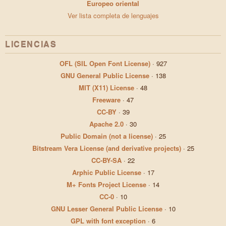
Europeo oriental
Ver lista completa de lenguajes
LICENCIAS
OFL (SIL Open Font License)
·
927
GNU General Public License
·
138
MIT (X11) License
·
48
Freeware
·
47
CC-BY
·
39
Apache 2.0
·
30
Public Domain (not a license)
·
25
Bitstream Vera License (and derivative projects)
·
25
CC-BY-SA
·
22
Arphic Public License
·
17
M+ Fonts Project License
·
14
CC-0
·
10
GNU Lesser General Public License
·
10
GPL with font exception
·
6