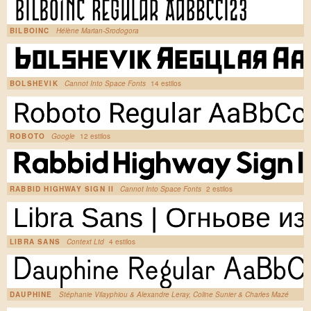
BILBOINC
Hélène Marian-Srodogora
BOLSHEVIK
Cannot Into Space Fonts
14 estilos
ROBOTO
Google
12 estilos
RABBID HIGHWAY SIGN II
Cannot Into Space Fonts
2 estilos
LIBRA SANS
Context Ltd
4 estilos
DAUPHINE
Stéphanie Vilayphiou & Alexandre Leray, Coline Sunier & Charles Mazé