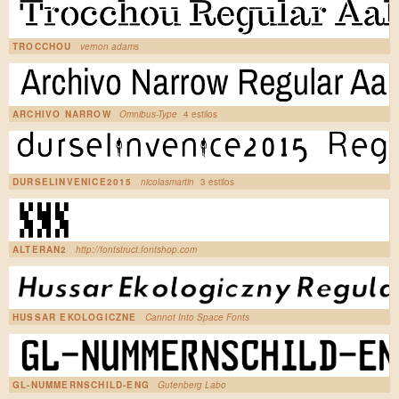
TROCCHOU
vernon adams
ARCHIVO NARROW
Omnibus-Type
4 estilos
DURSELINVENICE2015
nicolasmartin
3 estilos
ALTERAN2
http://fontstruct.fontshop.com
HUSSAR EKOLOGICZNE
Cannot Into Space Fonts
GL-NUMMERNSCHILD-ENG
Gutenberg Labo