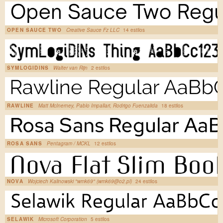
OPEN SAUCE TWO
Creative Sauce Fz LLC
14 estilos
SYMLOGIDINS
Walter van Rijn
2 estilos
RAWLINE
Matt McInerney, Pablo Impallari, Rodrigo Fuenzalida
18 estilos
ROSA SANS
Pentagram / MCKL
12 estilos
NOVA
Wojciech Kalinowski "wmk69" (wmk69@o2.pl)
24 estilos
SELAWIK
Microsoft Corporation
5 estilos