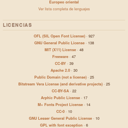
Europeo oriental
Ver lista completa de lenguajes
LICENCIAS
OFL (SIL Open Font License)
·
927
GNU General Public License
·
138
MIT (X11) License
·
48
Freeware
·
47
CC-BY
·
39
Apache 2.0
·
30
Public Domain (not a license)
·
25
Bitstream Vera License (and derivative projects)
·
25
CC-BY-SA
·
22
Arphic Public License
·
17
M+ Fonts Project License
·
14
CC-0
·
10
GNU Lesser General Public License
·
10
GPL with font exception
·
6