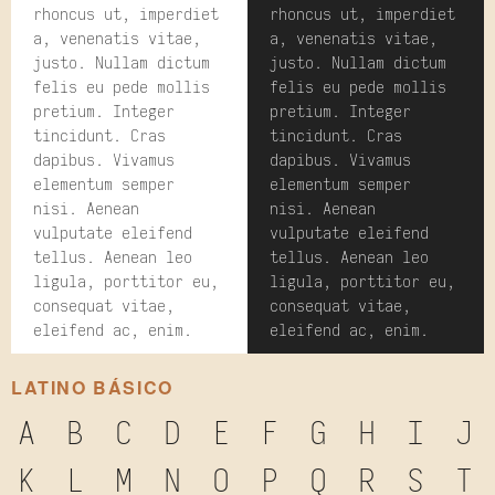
rhoncus ut, imperdiet
rhoncus ut, imperdiet
a, venenatis vitae,
a, venenatis vitae,
justo. Nullam dictum
justo. Nullam dictum
felis eu pede mollis
felis eu pede mollis
pretium. Integer
pretium. Integer
tincidunt. Cras
tincidunt. Cras
dapibus. Vivamus
dapibus. Vivamus
elementum semper
elementum semper
nisi. Aenean
nisi. Aenean
vulputate eleifend
vulputate eleifend
tellus. Aenean leo
tellus. Aenean leo
ligula, porttitor eu,
ligula, porttitor eu,
consequat vitae,
consequat vitae,
eleifend ac, enim.
eleifend ac, enim.
LATINO BÁSICO
A
B
C
D
E
F
G
H
I
J
K
L
M
N
O
P
Q
R
S
T