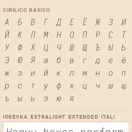
CIRÍLICO BÁSICO
А
Б
В
Г
Д
Е
Ё
Ж
З
И
Й
К
Л
М
Н
О
П
Р
С
Т
У
Ф
Х
Ц
Ч
Ш
Щ
Ъ
Ы
Ь
Э
Ю
Я
а
б
в
г
д
е
ё
ж
з
и
й
к
л
м
н
о
п
р
с
т
у
ф
х
ц
ч
ш
щ
ъ
ы
ь
э
ю
я
IOSEVKA EXTRALIGHT EXTENDED ITALI