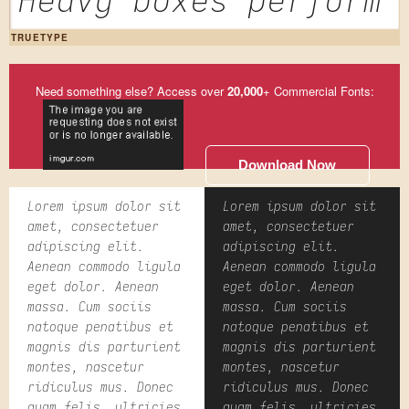
Heavy boxes perform 
TRUETYPE
Need something else? Access over
20,000
+ Commercial Fonts:
Download Now
Lorem ipsum dolor sit
Lorem ipsum dolor sit
amet, consectetuer
amet, consectetuer
adipiscing elit.
adipiscing elit.
Aenean commodo ligula
Aenean commodo ligula
eget dolor. Aenean
eget dolor. Aenean
massa. Cum sociis
massa. Cum sociis
natoque penatibus et
natoque penatibus et
magnis dis parturient
magnis dis parturient
montes, nascetur
montes, nascetur
ridiculus mus. Donec
ridiculus mus. Donec
quam felis, ultricies
quam felis, ultricies