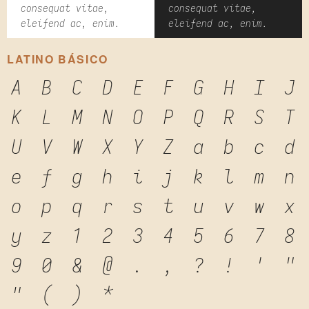
consequat vitae,
consequat vitae,
eleifend ac, enim.
eleifend ac, enim.
LATINO BÁSICO
A
B
C
D
E
F
G
H
I
J
K
L
M
N
O
P
Q
R
S
T
U
V
W
X
Y
Z
a
b
c
d
e
f
g
h
i
j
k
l
m
n
o
p
q
r
s
t
u
v
w
x
y
z
1
2
3
4
5
6
7
8
9
0
&
@
.
,
?
!
'
"
"
(
)
*