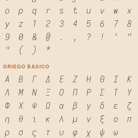
o
p
q
r
s
t
u
v
w
x
y
z
1
2
3
4
5
6
7
8
9
0
&
@
.
,
?
!
'
"
"
(
)
*
GRIEGO BÁSICO
Α
Β
Γ
Δ
Ε
Ζ
Η
Θ
Ι
Κ
Λ
Μ
Ν
Ξ
Ο
Π
Ρ
Σ
Τ
Υ
Φ
Χ
Ψ
Ω
α
β
γ
δ
ε
ζ
η
θ
ι
κ
λ
μ
ν
ξ
ο
π
ρ
σ
ς
τ
υ
φ
χ
ψ
ω