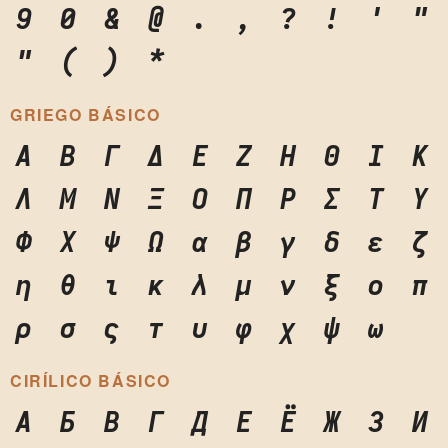
9
0
&
@
.
,
?
!
'
"
"
(
)
*
GRIEGO BÁSICO
Α
Β
Γ
Δ
Ε
Ζ
Η
Θ
Ι
Κ
Λ
Μ
Ν
Ξ
Ο
Π
Ρ
Σ
Τ
Υ
Φ
Χ
Ψ
Ω
α
β
γ
δ
ε
ζ
η
θ
ι
κ
λ
μ
ν
ξ
ο
π
ρ
σ
ς
τ
υ
φ
χ
ψ
ω
CIRÍLICO BÁSICO
А
Б
В
Г
Д
Е
Ё
Ж
З
И