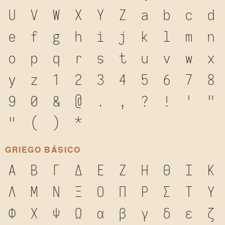
U
V
W
X
Y
Z
a
b
c
d
e
f
g
h
i
j
k
l
m
n
o
p
q
r
s
t
u
v
w
x
y
z
1
2
3
4
5
6
7
8
9
0
&
@
.
,
?
!
'
"
"
(
)
*
GRIEGO BÁSICO
Α
Β
Γ
Δ
Ε
Ζ
Η
Θ
Ι
Κ
Λ
Μ
Ν
Ξ
Ο
Π
Ρ
Σ
Τ
Υ
Φ
Χ
Ψ
Ω
α
β
γ
δ
ε
ζ