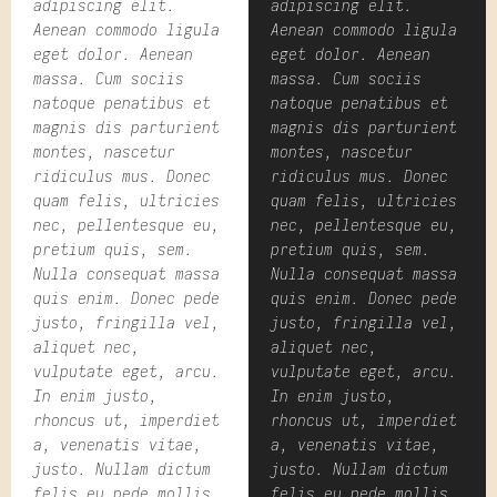
adipiscing elit.
adipiscing elit.
Aenean commodo ligula
Aenean commodo ligula
eget dolor. Aenean
eget dolor. Aenean
massa. Cum sociis
massa. Cum sociis
natoque penatibus et
natoque penatibus et
magnis dis parturient
magnis dis parturient
montes, nascetur
montes, nascetur
ridiculus mus. Donec
ridiculus mus. Donec
quam felis, ultricies
quam felis, ultricies
nec, pellentesque eu,
nec, pellentesque eu,
pretium quis, sem.
pretium quis, sem.
Nulla consequat massa
Nulla consequat massa
quis enim. Donec pede
quis enim. Donec pede
justo, fringilla vel,
justo, fringilla vel,
aliquet nec,
aliquet nec,
vulputate eget, arcu.
vulputate eget, arcu.
In enim justo,
In enim justo,
rhoncus ut, imperdiet
rhoncus ut, imperdiet
a, venenatis vitae,
a, venenatis vitae,
justo. Nullam dictum
justo. Nullam dictum
felis eu pede mollis
felis eu pede mollis