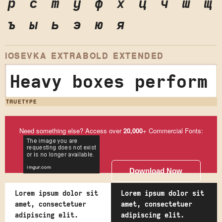
р
с
т
у
ф
х
ц
ч
ш
щ
ъ
ы
ь
э
ю
я
IOSEVKA EXTRABOLD EXTENDED
Heavy boxes perform 
TRUETYPE
Need something else? Access over
20,000
+ Commercial Fonts:
Download Now
Lorem ipsum dolor sit
Lorem ipsum dolor sit
amet, consectetuer
amet, consectetuer
adipiscing elit.
adipiscing elit.