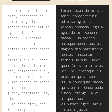
Lorem ipsum dolor sit
Lorem ipsum dolor sit
amet, consectetuer
amet, consectetuer
adipiscing elit.
adipiscing elit.
Aenean commodo ligula
Aenean commodo ligula
eget dolor. Aenean
eget dolor. Aenean
massa. Cum sociis
massa. Cum sociis
natoque penatibus et
natoque penatibus et
magnis dis parturient
magnis dis parturient
montes, nascetur
montes, nascetur
ridiculus mus. Donec
ridiculus mus. Donec
quam felis, ultricies
quam felis, ultricies
nec, pellentesque eu,
nec, pellentesque eu,
pretium quis, sem.
pretium quis, sem.
Nulla consequat massa
Nulla consequat massa
quis enim. Donec pede
quis enim. Donec pede
justo, fringilla vel,
justo, fringilla vel,
aliquet nec,
aliquet nec,
vulputate eget, arcu.
vulputate eget, arcu.
In enim justo,
In enim justo,