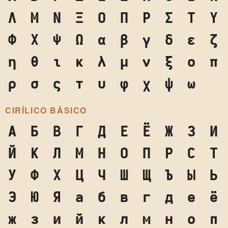
Λ
Μ
Ν
Ξ
Ο
Π
Ρ
Σ
Τ
Υ
Φ
Χ
Ψ
Ω
α
β
γ
δ
ε
ζ
η
θ
ι
κ
λ
μ
ν
ξ
ο
π
ρ
σ
ς
τ
υ
φ
χ
ψ
ω
CIRÍLICO BÁSICO
А
Б
В
Г
Д
Е
Ё
Ж
З
И
Й
К
Л
М
Н
О
П
Р
С
Т
У
Ф
Х
Ц
Ч
Ш
Щ
Ъ
Ы
Ь
Э
Ю
Я
а
б
в
г
д
е
ё
ж
з
и
й
к
л
м
н
о
п