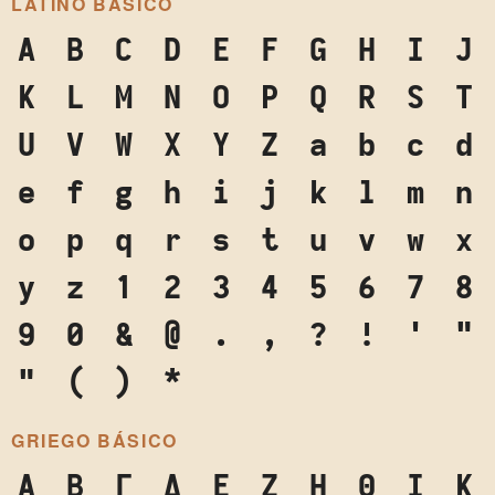
LATINO BÁSICO
A
B
C
D
E
F
G
H
I
J
K
L
M
N
O
P
Q
R
S
T
U
V
W
X
Y
Z
a
b
c
d
e
f
g
h
i
j
k
l
m
n
o
p
q
r
s
t
u
v
w
x
y
z
1
2
3
4
5
6
7
8
9
0
&
@
.
,
?
!
'
"
"
(
)
*
GRIEGO BÁSICO
Α
Β
Γ
Δ
Ε
Ζ
Η
Θ
Ι
Κ