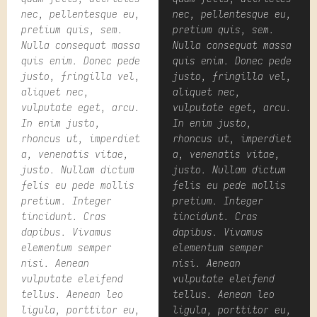
nec, pellentesque eu,
nec, pellentesque eu,
pretium quis, sem.
pretium quis, sem.
Nulla consequat massa
Nulla consequat massa
quis enim. Donec pede
quis enim. Donec pede
justo, fringilla vel,
justo, fringilla vel,
aliquet nec,
aliquet nec,
vulputate eget, arcu.
vulputate eget, arcu.
In enim justo,
In enim justo,
rhoncus ut, imperdiet
rhoncus ut, imperdiet
a, venenatis vitae,
a, venenatis vitae,
justo. Nullam dictum
justo. Nullam dictum
felis eu pede mollis
felis eu pede mollis
pretium. Integer
pretium. Integer
tincidunt. Cras
tincidunt. Cras
dapibus. Vivamus
dapibus. Vivamus
elementum semper
elementum semper
nisi. Aenean
nisi. Aenean
vulputate eleifend
vulputate eleifend
tellus. Aenean leo
tellus. Aenean leo
ligula, porttitor eu,
ligula, porttitor eu,