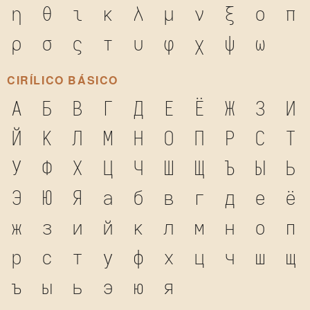
η
θ
ι
κ
λ
μ
ν
ξ
ο
π
ρ
σ
ς
τ
υ
φ
χ
ψ
ω
CIRÍLICO BÁSICO
А
Б
В
Г
Д
Е
Ё
Ж
З
И
Й
К
Л
М
Н
О
П
Р
С
Т
У
Ф
Х
Ц
Ч
Ш
Щ
Ъ
Ы
Ь
Э
Ю
Я
а
б
в
г
д
е
ё
ж
з
и
й
к
л
м
н
о
п
р
с
т
у
ф
х
ц
ч
ш
щ
ъ
ы
ь
э
ю
я