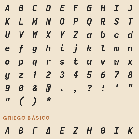
A
B
C
D
E
F
G
H
I
J
K
L
M
N
O
P
Q
R
S
T
U
V
W
X
Y
Z
a
b
c
d
e
f
g
h
i
j
k
l
m
n
o
p
q
r
s
t
u
v
w
x
y
z
1
2
3
4
5
6
7
8
9
0
&
@
.
,
?
!
'
"
"
(
)
*
GRIEGO BÁSICO
Α
Β
Γ
Δ
Ε
Ζ
Η
Θ
Ι
Κ