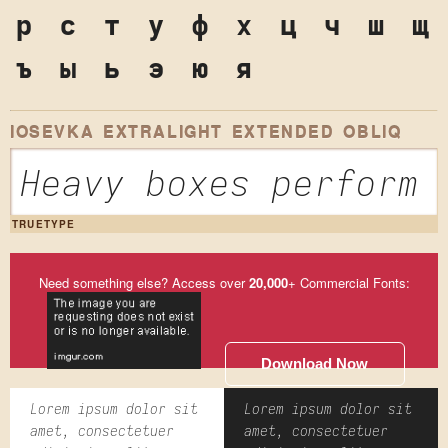
р
с
т
у
ф
х
ц
ч
ш
щ
ъ
ы
ь
э
ю
я
IOSEVKA EXTRALIGHT EXTENDED OBLIQ
Heavy boxes perform 
TRUETYPE
Need something else? Access over
20,000
+ Commercial Fonts:
Download Now
Lorem ipsum dolor sit
Lorem ipsum dolor sit
amet, consectetuer
amet, consectetuer