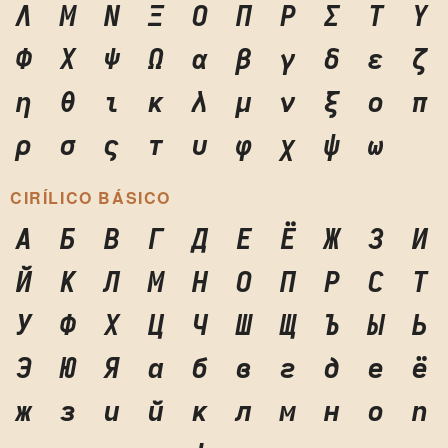
Λ
Μ
Ν
Ξ
Ο
Π
Ρ
Σ
Τ
Υ
Φ
Χ
Ψ
Ω
α
β
γ
δ
ε
ζ
η
θ
ι
κ
λ
μ
ν
ξ
ο
π
ρ
σ
ς
τ
υ
φ
χ
ψ
ω
CIRÍLICO BÁSICO
А
Б
В
Г
Д
Е
Ё
Ж
З
И
Й
К
Л
М
Н
О
П
Р
С
Т
У
Ф
Х
Ц
Ч
Ш
Щ
Ъ
Ы
Ь
Э
Ю
Я
а
б
в
г
д
е
ё
ж
з
и
й
к
л
м
н
о
п