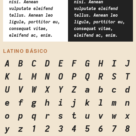
nisi. Aenean
nisi. Aenean
vulputate eleifend
vulputate eleifend
tellus. Aenean leo
tellus. Aenean leo
ligula, porttitor eu,
ligula, porttitor eu,
consequat vitae,
consequat vitae,
eleifend ac, enim.
eleifend ac, enim.
LATINO BÁSICO
A
B
C
D
E
F
G
H
I
J
K
L
M
N
O
P
Q
R
S
T
U
V
W
X
Y
Z
a
b
c
d
e
f
g
h
i
j
k
l
m
n
o
p
q
r
s
t
u
v
w
x
y
z
1
2
3
4
5
6
7
8