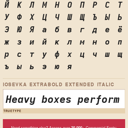
Й
К
Л
М
Н
О
П
Р
С
Т
У
Ф
Х
Ц
Ч
Ш
Щ
Ъ
Ы
Ь
Э
Ю
Я
а
б
в
г
д
е
ё
ж
з
и
й
к
л
м
н
о
п
р
с
т
у
ф
х
ц
ч
ш
щ
ъ
ы
ь
э
ю
я
IOSEVKA EXTRABOLD EXTENDED ITALIC
Heavy boxes perform 
TRUETYPE
Need something else? Access over
20,000
+ Commercial Fonts: