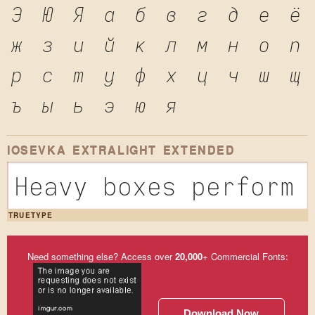
Э
Ю
Я
а
б
в
г
д
е
ё
ж
з
и
й
к
л
м
н
о
п
р
с
т
у
ф
х
ц
ч
ш
щ
ъ
ы
ь
э
ю
я
IOSEVKA EXTRALIGHT EXTENDED
Heavy boxes perform 
TRUETYPE
Need something else? Access over
20,000
+ Commercial Fonts:
Download Now