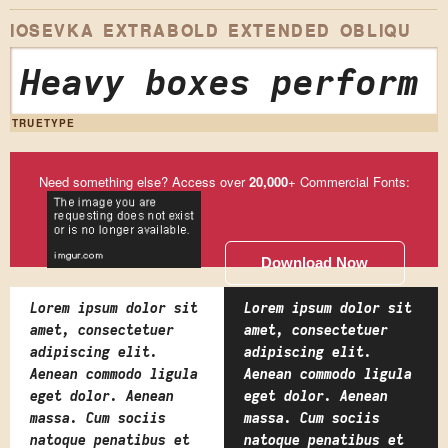
IOSEVKA EXTRABOLD EXTENDED OBLIQU
Heavy boxes perform 
TRUETYPE
Need something else? Access over
20,000
+ Commercial Fonts:
Download Now
Lorem ipsum dolor sit
Lorem ipsum dolor sit
amet, consectetuer
amet, consectetuer
adipiscing elit.
adipiscing elit.
Aenean commodo ligula
Aenean commodo ligula
eget dolor. Aenean
eget dolor. Aenean
massa. Cum sociis
massa. Cum sociis
natoque penatibus et
natoque penatibus et