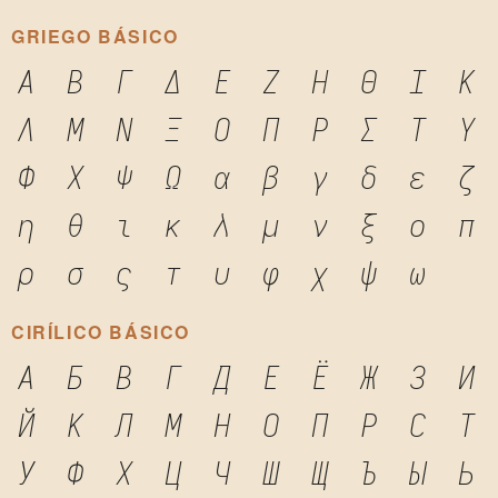
GRIEGO BÁSICO
Α
Β
Γ
Δ
Ε
Ζ
Η
Θ
Ι
Κ
Λ
Μ
Ν
Ξ
Ο
Π
Ρ
Σ
Τ
Υ
Φ
Χ
Ψ
Ω
α
β
γ
δ
ε
ζ
η
θ
ι
κ
λ
μ
ν
ξ
ο
π
ρ
σ
ς
τ
υ
φ
χ
ψ
ω
CIRÍLICO BÁSICO
А
Б
В
Г
Д
Е
Ё
Ж
З
И
Й
К
Л
М
Н
О
П
Р
С
Т
У
Ф
Х
Ц
Ч
Ш
Щ
Ъ
Ы
Ь