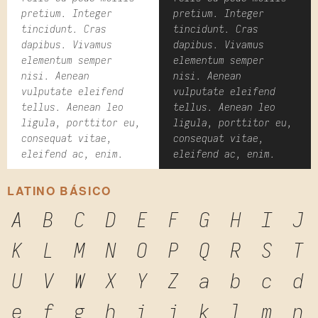
pretium. Integer
pretium. Integer
tincidunt. Cras
tincidunt. Cras
dapibus. Vivamus
dapibus. Vivamus
elementum semper
elementum semper
nisi. Aenean
nisi. Aenean
vulputate eleifend
vulputate eleifend
tellus. Aenean leo
tellus. Aenean leo
ligula, porttitor eu,
ligula, porttitor eu,
consequat vitae,
consequat vitae,
eleifend ac, enim.
eleifend ac, enim.
LATINO BÁSICO
A
B
C
D
E
F
G
H
I
J
K
L
M
N
O
P
Q
R
S
T
U
V
W
X
Y
Z
a
b
c
d
e
f
g
h
i
j
k
l
m
n