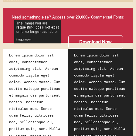
Need something else? Access over
20,000
+ Commercial Fonts:
Download Now
Lorem ipsum dolor sit
Lorem ipsum dolor sit
amet, consectetuer
amet, consectetuer
adipiscing elit. Aenean
adipiscing elit. Aenean
commodo ligula eget
commodo ligula eget
dolor. Aenean massa. Cum
dolor. Aenean massa. Cum
sociis natoque penatibus
sociis natoque penatibus
et magnis dis parturient
et magnis dis parturient
montes, nascetur
montes, nascetur
ridiculus mus. Donec
ridiculus mus. Donec
quam felis, ultricies
quam felis, ultricies
nec, pellentesque eu,
nec, pellentesque eu,
pretium quis, sem. Nulla
pretium quis, sem. Nulla
consequat massa quis
consequat massa quis