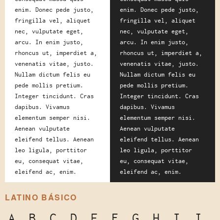
enim. Donec pede justo,
enim. Donec pede justo,
fringilla vel, aliquet
fringilla vel, aliquet
nec, vulputate eget,
nec, vulputate eget,
arcu. In enim justo,
arcu. In enim justo,
rhoncus ut, imperdiet a,
rhoncus ut, imperdiet a,
venenatis vitae, justo.
venenatis vitae, justo.
Nullam dictum felis eu
Nullam dictum felis eu
pede mollis pretium.
pede mollis pretium.
Integer tincidunt. Cras
Integer tincidunt. Cras
dapibus. Vivamus
dapibus. Vivamus
elementum semper nisi.
elementum semper nisi.
Aenean vulputate
Aenean vulputate
eleifend tellus. Aenean
eleifend tellus. Aenean
leo ligula, porttitor
leo ligula, porttitor
eu, consequat vitae,
eu, consequat vitae,
eleifend ac, enim.
eleifend ac, enim.
LATINO BÁSICO
A
B
C
D
E
F
G
H
I
J