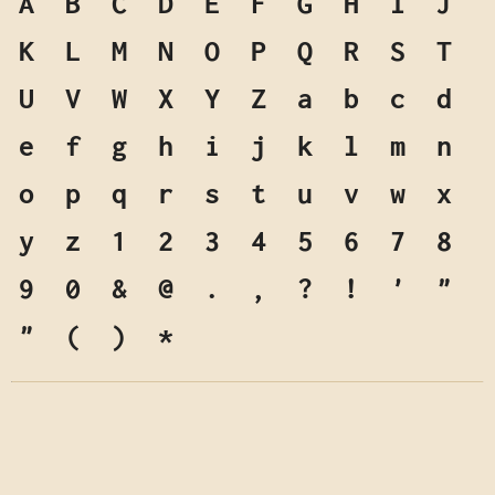
A
B
C
D
E
F
G
H
I
J
K
L
M
N
O
P
Q
R
S
T
U
V
W
X
Y
Z
a
b
c
d
e
f
g
h
i
j
k
l
m
n
o
p
q
r
s
t
u
v
w
x
y
z
1
2
3
4
5
6
7
8
9
0
&
@
.
,
?
!
'
"
"
(
)
*