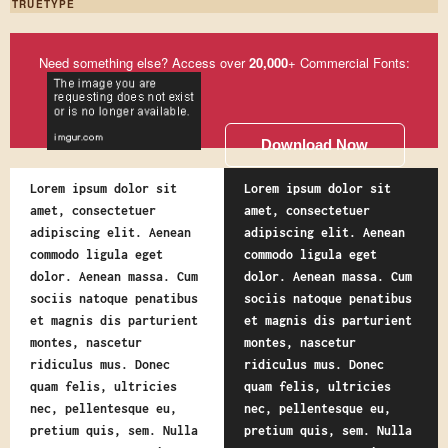
TRUETYPE
Need something else? Access over
20,000
+ Commercial Fonts:
Download Now
Lorem ipsum dolor sit
Lorem ipsum dolor sit
amet, consectetuer
amet, consectetuer
adipiscing elit. Aenean
adipiscing elit. Aenean
commodo ligula eget
commodo ligula eget
dolor. Aenean massa. Cum
dolor. Aenean massa. Cum
sociis natoque penatibus
sociis natoque penatibus
et magnis dis parturient
et magnis dis parturient
montes, nascetur
montes, nascetur
ridiculus mus. Donec
ridiculus mus. Donec
quam felis, ultricies
quam felis, ultricies
nec, pellentesque eu,
nec, pellentesque eu,
pretium quis, sem. Nulla
pretium quis, sem. Nulla