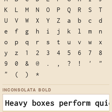
K
L
M
N
O
P
Q
R
S
T
U
V
W
X
Y
Z
a
b
c
d
e
f
g
h
i
j
k
l
m
n
o
p
q
r
s
t
u
v
w
x
y
z
1
2
3
4
5
6
7
8
9
0
&
@
.
,
?
!
'
"
"
(
)
*
INCONSOLATA BOLD
Heavy boxes perform qui