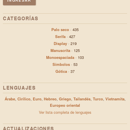
INGRESAR
CATEGORÍAS
Palo seco
·
435
Serifa
·
427
Display
·
219
Manuscrita
·
125
Monoespaciada
·
103
Símbolos
·
53
Gótica
·
37
LENGUAJES
Árabe
,
Cirílico
,
Euro
,
Hebreo
,
Griego
,
Tailandés
,
Turco
,
Vietnamita
,
Europeo oriental
Ver lista completa de lenguajes
ACTUALIZACIONES