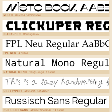
MISTO
Katerina Korolevtseva
CLICKUPER
Denis Ignatov
FPL NEU
4 estilos
NATURAL MONO
Vasily Draigo
2 estilos
UGLYTYPIST
Microsoft Font Maker
RUSSISCH SANS
Michael Sharanda
14 estilos