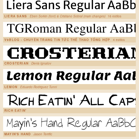
LIERA SANS
Eben Sorkin (font) & Cristiano Sobral (main changes)
16 estilos
V9BLOG - CHUYÊN TRANG TIN TỨC THỂ THAO TỔNG HỢP
4 estilos
CROSTERIAN
Denis Ignatov
LEMON
Eduardo Rodriguez Tunni
RICH EATIN'
MAYIN'S HAND
Jason Terrific