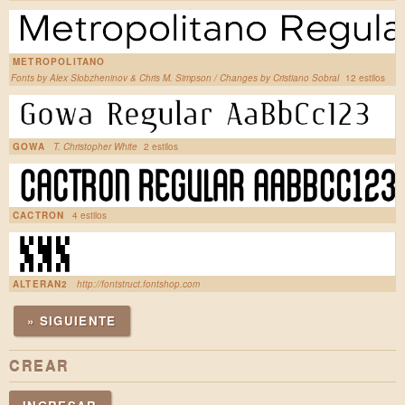
METROPOLITANO
Fonts by Alex Slobzheninov & Chris M. Simpson / Changes by Cristiano Sobral
12 estilos
GOWA
T. Christopher White
2 estilos
CACTRON
4 estilos
ALTERAN2
http://fontstruct.fontshop.com
» SIGUIENTE
CREAR