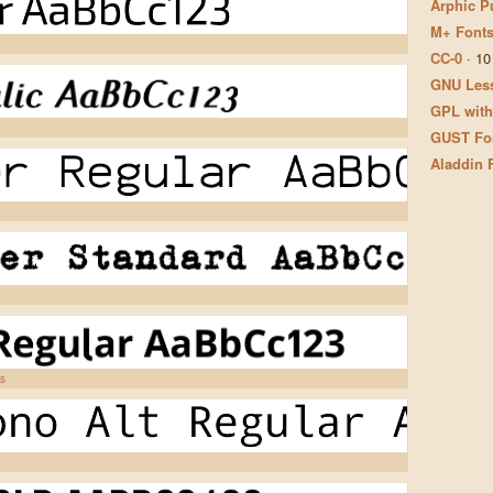
Arphic P
M+ Fonts
CC-0
·
10
GNU Less
GPL with
GUST Fon
Aladdin 
os