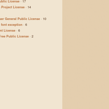
ublic License
·
17
 Project License
·
14
er General Public License
·
10
 font exception
·
6
t License
·
6
Free Public License
·
2