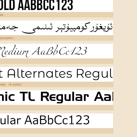
awa
sociation
ovsky
18 estilos