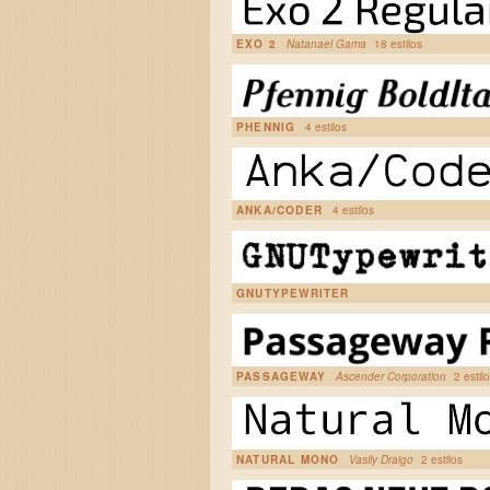
EXO 2
Natanael Gama
18 estilos
PHENNIG
4 estilos
ANKA/CODER
4 estilos
GNUTYPEWRITER
PASSAGEWAY
Ascender Corporation
2 estil
NATURAL MONO
Vasily Draigo
2 estilos