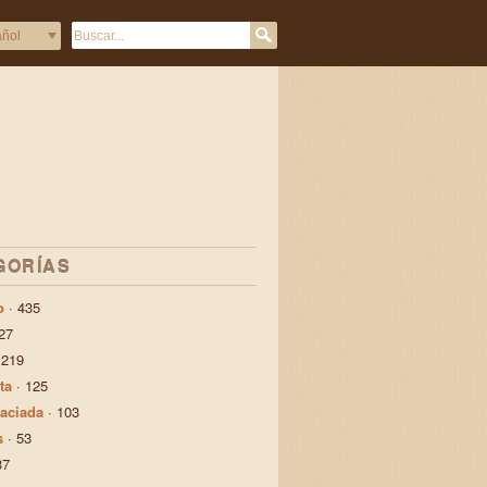
GORÍAS
o
·
435
27
·
219
ta
·
125
aciada
·
103
s
·
53
37