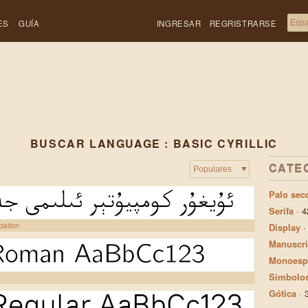
ES
GUÍA
INGRESAR
REGRISTRARSE
BUSCAR LANGUAGE : BASIC CYRILLIC
CATE
Palo sec
Serifa
·
4
iation
Display
Manuscri
Monoesp
Símbolo
Gótica
·