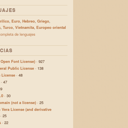
UAJES
rílico
,
Euro
,
Hebreo
,
Griego
,
s
,
Turco
,
Vietnamita
,
Europeo oriental
 completa de lenguajes
CIAS
 Open Font License)
·
927
ral Public License
·
138
) License
·
48
·
47
39
.0
·
30
main (not a license)
·
25
 Vera License (and derivative
·
25
A
·
22