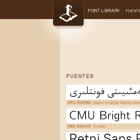
FONT LIBRARY
FUENT
FUENTES
UKIJ BASMA
Uyghur Computer Science Assoc
CMU BRIGHT
6 estilos