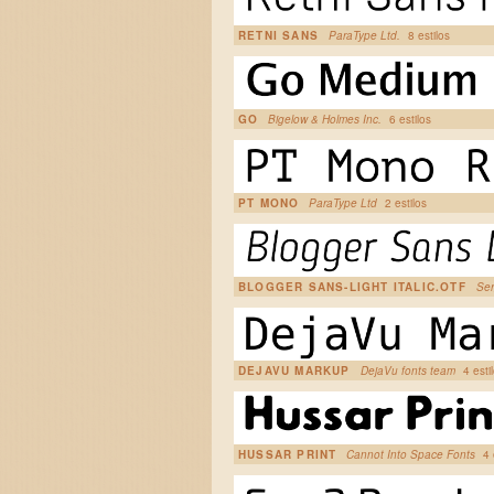
RETNI SANS
ParaType Ltd.
8 estilos
GO
Bigelow & Holmes Inc.
6 estilos
PT MONO
ParaType Ltd
2 estilos
BLOGGER SANS-LIGHT ITALIC.OTF
Ser
DEJAVU MARKUP
DejaVu fonts team
4 esti
HUSSAR PRINT
Cannot Into Space Fonts
4 