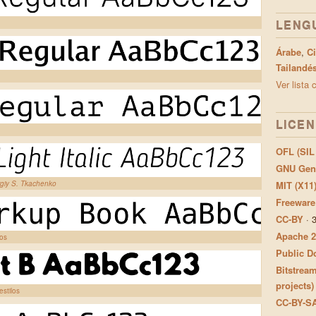
LENG
Árabe
,
Ci
Tailandé
Ver lista
LICEN
OFL (SIL
GNU Gene
giy S. Tkachenko
MIT (X11
Freeware
CC-BY
·
Apache 2
los
Public Do
Bitstream
projects)
estilos
CC-BY-S