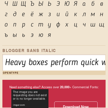
Ч
Ш
Щ
Ъ
Ы
Ь
Э
Ю
Я
а
б
в
г
д
е
ё
ж
з
и
й
к
л
м
н
о
п
р
с
т
у
ф
х
ц
ч
ш
щ
ъ
ы
ь
э
ю
я
BLOGGER SANS ITALIC
Heavy boxes perform quick wa
OPENTYPE
Need something else? Access over
20,000
+ Commercial Fonts:
Download Now