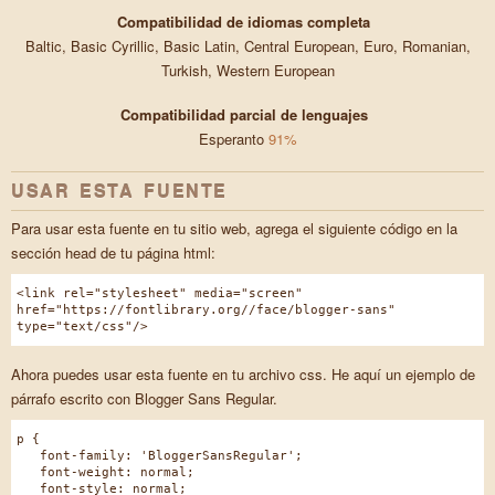
Compatibilidad de idiomas completa
Baltic, Basic Cyrillic, Basic Latin, Central European, Euro, Romanian,
Turkish, Western European
Compatibilidad parcial de lenguajes
Esperanto
91%
USAR ESTA FUENTE
Para usar esta fuente en tu sitio web, agrega el siguiente código en la
sección head de tu página html:
<link rel="stylesheet" media="screen"
href="https://fontlibrary.org//face/blogger-sans"
type="text/css"/>
Ahora puedes usar esta fuente en tu archivo css. He aquí un ejemplo de
párrafo escrito con Blogger Sans Regular.
p {
font-family: 'BloggerSansRegular';
font-weight: normal;
font-style: normal;