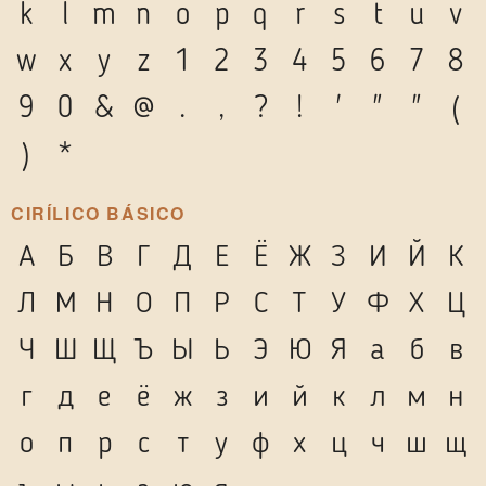
k
l
m
n
o
p
q
r
s
t
u
v
w
x
y
z
1
2
3
4
5
6
7
8
9
0
&
@
.
,
?
!
'
"
"
(
)
*
CIRÍLICO BÁSICO
А
Б
В
Г
Д
Е
Ё
Ж
З
И
Й
К
Л
М
Н
О
П
Р
С
Т
У
Ф
Х
Ц
Ч
Ш
Щ
Ъ
Ы
Ь
Э
Ю
Я
а
б
в
г
д
е
ё
ж
з
и
й
к
л
м
н
о
п
р
с
т
у
ф
х
ц
ч
ш
щ