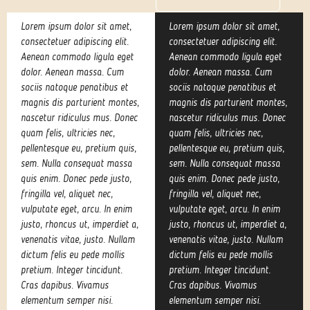
Lorem ipsum dolor sit amet,
Lorem ipsum dolor sit amet,
consectetuer adipiscing elit.
consectetuer adipiscing elit.
Aenean commodo ligula eget
Aenean commodo ligula eget
dolor. Aenean massa. Cum
dolor. Aenean massa. Cum
sociis natoque penatibus et
sociis natoque penatibus et
magnis dis parturient montes,
magnis dis parturient montes,
nascetur ridiculus mus. Donec
nascetur ridiculus mus. Donec
quam felis, ultricies nec,
quam felis, ultricies nec,
pellentesque eu, pretium quis,
pellentesque eu, pretium quis,
sem. Nulla consequat massa
sem. Nulla consequat massa
quis enim. Donec pede justo,
quis enim. Donec pede justo,
fringilla vel, aliquet nec,
fringilla vel, aliquet nec,
vulputate eget, arcu. In enim
vulputate eget, arcu. In enim
justo, rhoncus ut, imperdiet a,
justo, rhoncus ut, imperdiet a,
venenatis vitae, justo. Nullam
venenatis vitae, justo. Nullam
dictum felis eu pede mollis
dictum felis eu pede mollis
pretium. Integer tincidunt.
pretium. Integer tincidunt.
Cras dapibus. Vivamus
Cras dapibus. Vivamus
elementum semper nisi.
elementum semper nisi.