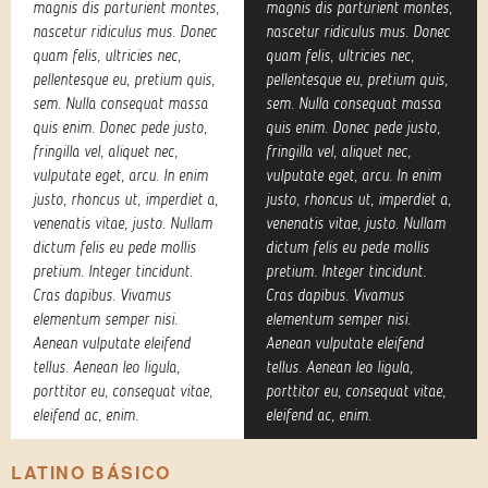
magnis dis parturient montes,
magnis dis parturient montes,
nascetur ridiculus mus. Donec
nascetur ridiculus mus. Donec
quam felis, ultricies nec,
quam felis, ultricies nec,
pellentesque eu, pretium quis,
pellentesque eu, pretium quis,
sem. Nulla consequat massa
sem. Nulla consequat massa
quis enim. Donec pede justo,
quis enim. Donec pede justo,
fringilla vel, aliquet nec,
fringilla vel, aliquet nec,
vulputate eget, arcu. In enim
vulputate eget, arcu. In enim
justo, rhoncus ut, imperdiet a,
justo, rhoncus ut, imperdiet a,
venenatis vitae, justo. Nullam
venenatis vitae, justo. Nullam
dictum felis eu pede mollis
dictum felis eu pede mollis
pretium. Integer tincidunt.
pretium. Integer tincidunt.
Cras dapibus. Vivamus
Cras dapibus. Vivamus
elementum semper nisi.
elementum semper nisi.
Aenean vulputate eleifend
Aenean vulputate eleifend
tellus. Aenean leo ligula,
tellus. Aenean leo ligula,
porttitor eu, consequat vitae,
porttitor eu, consequat vitae,
eleifend ac, enim.
eleifend ac, enim.
LATINO BÁSICO