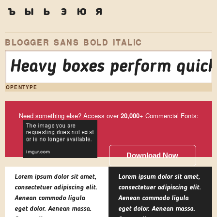
ъ
ы
ь
э
ю
я
BLOGGER SANS BOLD ITALIC
Heavy boxes perform quick 
OPENTYPE
Need something else? Access over
20,000
+ Commercial Fonts:
Download Now
Lorem ipsum dolor sit amet,
Lorem ipsum dolor sit amet,
consectetuer adipiscing elit.
consectetuer adipiscing elit.
Aenean commodo ligula
Aenean commodo ligula
eget dolor. Aenean massa.
eget dolor. Aenean massa.