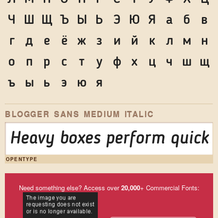
Ч
Ш
Щ
Ъ
Ы
Ь
Э
Ю
Я
а
б
в
г
д
е
ё
ж
з
и
й
к
л
м
н
о
п
р
с
т
у
ф
х
ц
ч
ш
щ
ъ
ы
ь
э
ю
я
BLOGGER SANS MEDIUM ITALIC
Heavy boxes perform quick w
OPENTYPE
Need something else? Access over
20,000
+ Commercial Fonts: