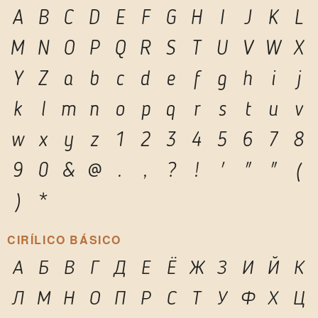
A
B
C
D
E
F
G
H
I
J
K
L
M
N
O
P
Q
R
S
T
U
V
W
X
Y
Z
a
b
c
d
e
f
g
h
i
j
k
l
m
n
o
p
q
r
s
t
u
v
w
x
y
z
1
2
3
4
5
6
7
8
9
0
&
@
.
,
?
!
'
"
"
(
)
*
CIRÍLICO BÁSICO
А
Б
В
Г
Д
Е
Ё
Ж
З
И
Й
К
Л
М
Н
О
П
Р
С
Т
У
Ф
Х
Ц