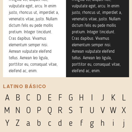
vulputate eget, arcu. In enim
vulputate eget, arcu. In enim
justo, rhoncus ut, imperdiet a,
justo, rhoncus ut, imperdiet a,
venenatis vitae, justo. Nullam
venenatis vitae, justo. Nullam
dictum felis eu pede mollis
dictum felis eu pede mollis
pretium. Integer tincidunt.
pretium. Integer tincidunt.
Cras dapibus. Vivamus
Cras dapibus. Vivamus
elementum semper nisi.
elementum semper nisi.
Aenean vulputate eleifend
Aenean vulputate eleifend
tellus. Aenean leo ligula,
tellus. Aenean leo ligula,
porttitor eu, consequat vitae,
porttitor eu, consequat vitae,
eleifend ac, enim.
eleifend ac, enim.
LATINO BÁSICO
A
B
C
D
E
F
G
H
I
J
K
L
M
N
O
P
Q
R
S
T
U
V
W
X
Y
Z
a
b
c
d
e
f
g
h
i
j