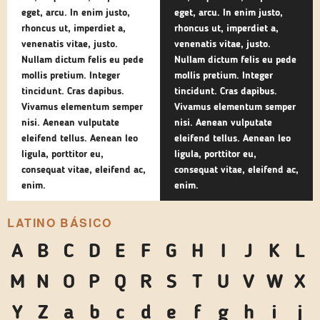
eget, arcu. In enim justo,
eget, arcu. In enim justo,
rhoncus ut, imperdiet a,
rhoncus ut, imperdiet a,
venenatis vitae, justo.
venenatis vitae, justo.
Nullam dictum felis eu pede
Nullam dictum felis eu pede
mollis pretium. Integer
mollis pretium. Integer
tincidunt. Cras dapibus.
tincidunt. Cras dapibus.
Vivamus elementum semper
Vivamus elementum semper
nisi. Aenean vulputate
nisi. Aenean vulputate
eleifend tellus. Aenean leo
eleifend tellus. Aenean leo
ligula, porttitor eu,
ligula, porttitor eu,
consequat vitae, eleifend ac,
consequat vitae, eleifend ac,
enim.
enim.
LATINO BÁSICO
A
B
C
D
E
F
G
H
I
J
K
L
M
N
O
P
Q
R
S
T
U
V
W
X
Y
Z
a
b
c
d
e
f
g
h
i
j