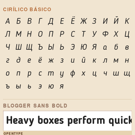
CIRÍLICO BÁSICO
А
Б
В
Г
Д
Е
Ё
Ж
З
И
Й
К
Л
М
Н
О
П
Р
С
Т
У
Ф
Х
Ц
Ч
Ш
Щ
Ъ
Ы
Ь
Э
Ю
Я
а
б
в
г
д
е
ё
ж
з
и
й
к
л
м
н
о
п
р
с
т
у
ф
х
ц
ч
ш
щ
ъ
ы
ь
э
ю
я
BLOGGER SANS BOLD
Heavy boxes perform quick 
OPENTYPE