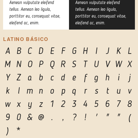
Aenean vulputate eleifend
Aenean vulputate eleifend
tellus. Aenean leo ligula,
tellus. Aenean leo ligula,
porttitor eu, consequat vitae,
porttitor eu, consequat vitae,
eleifend ac, enim.
eleifend ac, enim.
LATINO BÁSICO
A
B
C
D
E
F
G
H
I
J
K
L
M
N
O
P
Q
R
S
T
U
V
W
X
Y
Z
a
b
c
d
e
f
g
h
i
j
k
l
m
n
o
p
q
r
s
t
u
v
w
x
y
z
1
2
3
4
5
6
7
8
9
0
&
@
.
,
?
!
'
"
"
(
)
*