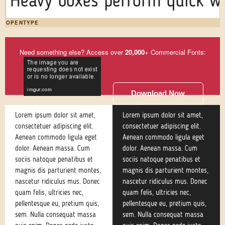
Heavy boxes perform quick wa
OPENTYPE
Need something else? Access over
20,000
+ Commercial Fonts:
Download Now
Lorem ipsum dolor sit amet,
Lorem ipsum dolor sit amet,
consectetuer adipiscing elit.
consectetuer adipiscing elit.
Aenean commodo ligula eget
Aenean commodo ligula eget
dolor. Aenean massa. Cum
dolor. Aenean massa. Cum
sociis natoque penatibus et
sociis natoque penatibus et
magnis dis parturient montes,
magnis dis parturient montes,
nascetur ridiculus mus. Donec
nascetur ridiculus mus. Donec
quam felis, ultricies nec,
quam felis, ultricies nec,
pellentesque eu, pretium quis,
pellentesque eu, pretium quis,
sem. Nulla consequat massa
sem. Nulla consequat massa