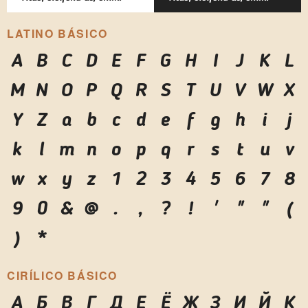
LATINO BÁSICO
A
B
C
D
E
F
G
H
I
J
K
L
M
N
O
P
Q
R
S
T
U
V
W
X
Y
Z
a
b
c
d
e
f
g
h
i
j
k
l
m
n
o
p
q
r
s
t
u
v
w
x
y
z
1
2
3
4
5
6
7
8
9
0
&
@
.
,
?
!
'
"
"
(
)
*
CIRÍLICO BÁSICO
А
Б
В
Г
Д
Е
Ё
Ж
З
И
Й
К