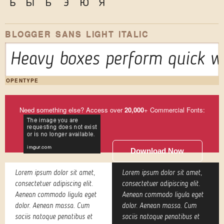
ъ
ы
ь
э
ю
я
BLOGGER SANS LIGHT ITALIC
Heavy boxes perform quick wa
OPENTYPE
Need something else? Access over
20,000
+ Commercial Fonts:
Download Now
Lorem ipsum dolor sit amet,
Lorem ipsum dolor sit amet,
consectetuer adipiscing elit.
consectetuer adipiscing elit.
Aenean commodo ligula eget
Aenean commodo ligula eget
dolor. Aenean massa. Cum
dolor. Aenean massa. Cum
sociis natoque penatibus et
sociis natoque penatibus et