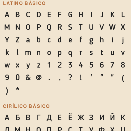
LATINO BÁSICO
A
B
C
D
E
F
G
H
I
J
K
L
M
N
O
P
Q
R
S
T
U
V
W
X
Y
Z
a
b
c
d
e
f
g
h
i
j
k
l
m
n
o
p
q
r
s
t
u
v
w
x
y
z
1
2
3
4
5
6
7
8
9
0
&
@
.
,
?
!
'
"
"
(
)
*
CIRÍLICO BÁSICO
А
Б
В
Г
Д
Е
Ё
Ж
З
И
Й
К
Л
М
Н
О
П
Р
С
Т
У
Ф
Х
Ц