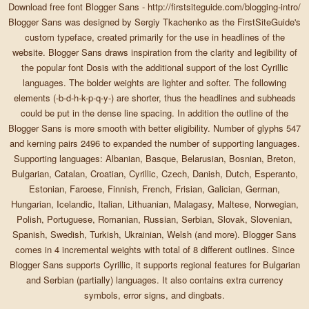
Download free font Blogger Sans - http://firstsiteguide.com/blogging-intro/
Blogger Sans was designed by Sergiy Tkachenko as the FirstSiteGuide's
custom typeface, created primarily for the use in headlines of the
website. Blogger Sans draws inspiration from the clarity and legibility of
the popular font Dosis with the additional support of the lost Cyrillic
languages. The bolder weights are lighter and softer. The following
elements (-b-d-h-k-p-q-y-) are shorter, thus the headlines and subheads
could be put in the dense line spacing. In addition the outline of the
Blogger Sans is more smooth with better eligibility. Number of glyphs 547
and kerning pairs 2496 to expanded the number of supporting languages.
Supporting languages: Albanian, Basque, Belarusian, Bosnian, Breton,
Bulgarian, Catalan, Croatian, Cyrillic, Czech, Danish, Dutch, Esperanto,
Estonian, Faroese, Finnish, French, Frisian, Galician, German,
Hungarian, Icelandic, Italian, Lithuanian, Malagasy, Maltese, Norwegian,
Polish, Portuguese, Romanian, Russian, Serbian, Slovak, Slovenian,
Spanish, Swedish, Turkish, Ukrainian, Welsh (and more). Blogger Sans
comes in 4 incremental weights with total of 8 different outlines. Since
Blogger Sans supports Cyrillic, it supports regional features for Bulgarian
and Serbian (partially) languages. It also contains extra currency
symbols, error signs, and dingbats.