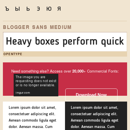
ъ
ы
ь
э
ю
я
BLOGGER SANS MEDIUM
Heavy boxes perform quick w
OPENTYPE
Need something else? Access over
20,000
+ Commercial Fonts:
Download Now
Lorem ipsum dolor sit amet,
Lorem ipsum dolor sit amet,
consectetuer adipiscing elit.
consectetuer adipiscing elit.
Aenean commodo ligula eget
Aenean commodo ligula eget
dolor. Aenean massa. Cum
dolor. Aenean massa. Cum