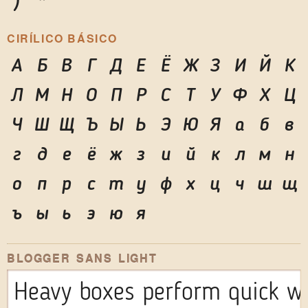
)
*
CIRÍLICO BÁSICO
А
Б
В
Г
Д
Е
Ё
Ж
З
И
Й
К
Л
М
Н
О
П
Р
С
Т
У
Ф
Х
Ц
Ч
Ш
Щ
Ъ
Ы
Ь
Э
Ю
Я
а
б
в
г
д
е
ё
ж
з
и
й
к
л
м
н
о
п
р
с
т
у
ф
х
ц
ч
ш
щ
ъ
ы
ь
э
ю
я
BLOGGER SANS LIGHT
Heavy boxes perform quick wa