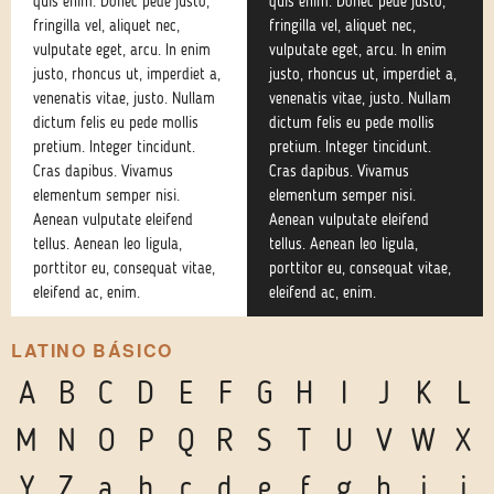
quis enim. Donec pede justo,
quis enim. Donec pede justo,
fringilla vel, aliquet nec,
fringilla vel, aliquet nec,
vulputate eget, arcu. In enim
vulputate eget, arcu. In enim
justo, rhoncus ut, imperdiet a,
justo, rhoncus ut, imperdiet a,
venenatis vitae, justo. Nullam
venenatis vitae, justo. Nullam
dictum felis eu pede mollis
dictum felis eu pede mollis
pretium. Integer tincidunt.
pretium. Integer tincidunt.
Cras dapibus. Vivamus
Cras dapibus. Vivamus
elementum semper nisi.
elementum semper nisi.
Aenean vulputate eleifend
Aenean vulputate eleifend
tellus. Aenean leo ligula,
tellus. Aenean leo ligula,
porttitor eu, consequat vitae,
porttitor eu, consequat vitae,
eleifend ac, enim.
eleifend ac, enim.
LATINO BÁSICO
A
B
C
D
E
F
G
H
I
J
K
L
M
N
O
P
Q
R
S
T
U
V
W
X
Y
Z
a
b
c
d
e
f
g
h
i
j