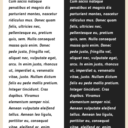
Cum sociis natoque
Cum sociis natoque
penatibus et magnis dis
penatibus et magnis dis
parturient montes, nascetur
parturient montes, nascetur
ridiculus mus. Donec quam
ridiculus mus. Donec quam
felis, ultricies nec,
felis, ultricies nec,
pellentesque eu, pretium
pellentesque eu, pretium
quis, sem. Nulla consequat
quis, sem. Nulla consequat
massa quis enim. Donec
massa quis enim. Donec
pede justo, fringilla vel,
pede justo, fringilla vel,
aliquet nec, vulputate eget,
aliquet nec, vulputate eget,
arcu. In enim justo, rhoncus
arcu. In enim justo, rhoncus
ut, imperdiet a, venenatis
ut, imperdiet a, venenatis
vitae, justo. Nullam dictum
vitae, justo. Nullam dictum
felis eu pede mollis pretium.
felis eu pede mollis pretium.
Integer tincidunt. Cras
Integer tincidunt. Cras
dapibus. Vivamus
dapibus. Vivamus
elementum semper nisi.
elementum semper nisi.
Aenean vulputate eleifend
Aenean vulputate eleifend
tellus. Aenean leo ligula,
tellus. Aenean leo ligula,
porttitor eu, consequat
porttitor eu, consequat
vitae, eleifend ac, enim.
vitae, eleifend ac, enim.