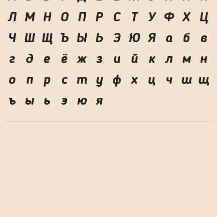
Л
М
Н
О
П
Р
С
Т
У
Ф
Х
Ц
Ч
Ш
Щ
Ъ
Ы
Ь
Э
Ю
Я
а
б
в
г
д
е
ё
ж
з
и
й
к
л
м
н
о
п
р
с
т
у
ф
х
ц
ч
ш
щ
ъ
ы
ь
э
ю
я