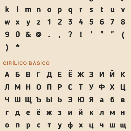
k
l
m
n
o
p
q
r
s
t
u
v
w
x
y
z
1
2
3
4
5
6
7
8
9
0
&
@
.
,
?
!
'
"
"
(
)
*
CIRÍLICO BÁSICO
А
Б
В
Г
Д
Е
Ё
Ж
З
И
Й
К
Л
М
Н
О
П
Р
С
Т
У
Ф
Х
Ц
Ч
Ш
Щ
Ъ
Ы
Ь
Э
Ю
Я
а
б
в
г
д
е
ё
ж
з
и
й
к
л
м
н
о
п
р
с
т
у
ф
х
ц
ч
ш
щ