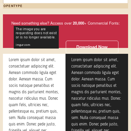
OPENTYPE
Need something else? Access over
20,000
+ Commercial Fonts:
Download Now
Lorem ipsum dolor sit amet,
Lorem ipsum dolor sit amet,
consectetuer adipiscing elit.
consectetuer adipiscing elit.
Aenean commodo ligula eget
Aenean commodo ligula eget
dolor. Aenean massa. Cum
dolor. Aenean massa. Cum
sociis natoque penatibus et
sociis natoque penatibus et
magnis dis parturient montes,
magnis dis parturient montes,
nascetur ridiculus mus. Donec
nascetur ridiculus mus. Donec
quam felis, ultricies nec,
quam felis, ultricies nec,
pellentesque eu, pretium quis,
pellentesque eu, pretium quis,
sem. Nulla consequat massa
sem. Nulla consequat massa
quis enim. Donec pede justo,
quis enim. Donec pede justo,
fringilla vel, aliquet nec,
fringilla vel, aliquet nec,