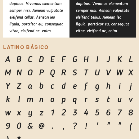
dapibus. Vivamus elementum
dapibus. Vivamus elementum
semper nisi. Aenean vulputate
semper nisi. Aenean vulputate
eleifend tellus. Aenean leo
eleifend tellus. Aenean leo
ligula, porttitor eu, consequat
ligula, porttitor eu, consequat
vitae, eleifend ac, enim.
vitae, eleifend ac, enim.
LATINO BÁSICO
A
B
C
D
E
F
G
H
I
J
K
L
M
N
O
P
Q
R
S
T
U
V
W
X
Y
Z
a
b
c
d
e
f
g
h
i
j
k
l
m
n
o
p
q
r
s
t
u
v
w
x
y
z
1
2
3
4
5
6
7
8
9
0
&
@
.
,
?
!
'
"
"
(