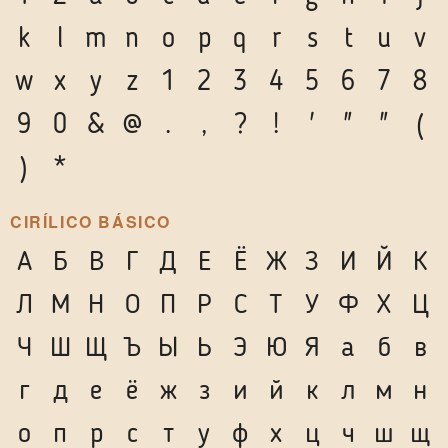
k
l
m
n
o
p
q
r
s
t
u
v
w
x
y
z
1
2
3
4
5
6
7
8
9
0
&
@
.
,
?
!
'
"
"
(
)
*
CIRÍLICO BÁSICO
А
Б
В
Г
Д
Е
Ё
Ж
З
И
Й
К
Л
М
Н
О
П
Р
С
Т
У
Ф
Х
Ц
Ч
Ш
Щ
Ъ
Ы
Ь
Э
Ю
Я
а
б
в
г
д
е
ё
ж
з
и
й
к
л
м
н
о
п
р
с
т
у
ф
х
ц
ч
ш
щ