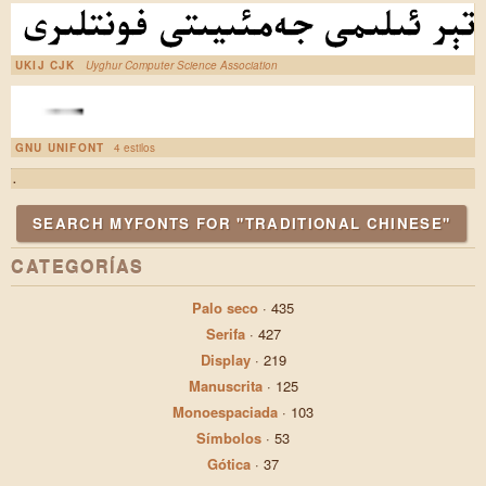
UKIJ CJK
Uyghur Computer Science Association
GNU UNIFONT
4 estilos
.
SEARCH MYFONTS FOR "TRADITIONAL CHINESE"
CATEGORÍAS
Palo seco
·
435
Serifa
·
427
Display
·
219
Manuscrita
·
125
Monoespaciada
·
103
Símbolos
·
53
Gótica
·
37