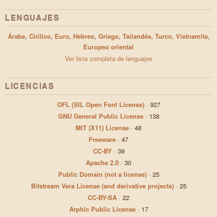
LENGUAJES
Árabe
,
Cirílico
,
Euro
,
Hebreo
,
Griego
,
Tailandés
,
Turco
,
Vietnamita
,
Europeo oriental
Ver lista completa de lenguajes
LICENCIAS
OFL (SIL Open Font License)
·
927
GNU General Public License
·
138
MIT (X11) License
·
48
Freeware
·
47
CC-BY
·
39
Apache 2.0
·
30
Public Domain (not a license)
·
25
Bitstream Vera License (and derivative projects)
·
25
CC-BY-SA
·
22
Arphic Public License
·
17