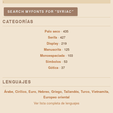
.
SEARCH MYFONTS FOR "SYRIAC"
CATEGORÍAS
Palo seco
·
435
Serifa
·
427
Display
·
219
Manuscrita
·
125
Monoespaciada
·
103
Símbolos
·
53
Gótica
·
37
LENGUAJES
Árabe
,
Cirílico
,
Euro
,
Hebreo
,
Griego
,
Tailandés
,
Turco
,
Vietnamita
,
Europeo oriental
Ver lista completa de lenguajes