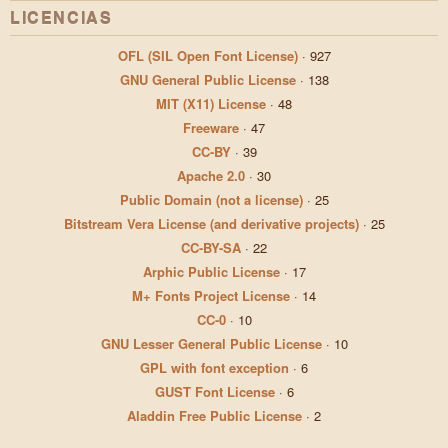
LICENCIAS
OFL (SIL Open Font License)
·
927
GNU General Public License
·
138
MIT (X11) License
·
48
Freeware
·
47
CC-BY
·
39
Apache 2.0
·
30
Public Domain (not a license)
·
25
Bitstream Vera License (and derivative projects)
·
25
CC-BY-SA
·
22
Arphic Public License
·
17
M+ Fonts Project License
·
14
CC-0
·
10
GNU Lesser General Public License
·
10
GPL with font exception
·
6
GUST Font License
·
6
Aladdin Free Public License
·
2