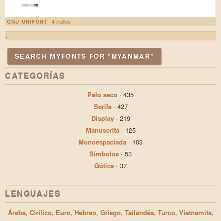
GNU UNIFONT
4 estilos
.
SEARCH MYFONTS FOR "MYANMAR"
CATEGORÍAS
Palo seco
·
435
Serifa
·
427
Display
·
219
Manuscrita
·
125
Monoespaciada
·
103
Símbolos
·
53
Gótica
·
37
LENGUAJES
Árabe
,
Cirílico
,
Euro
,
Hebreo
,
Griego
,
Tailandés
,
Turco
,
Vietnamita
,