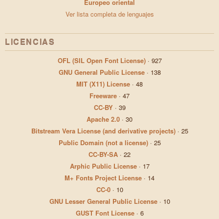
Europeo oriental
Ver lista completa de lenguajes
LICENCIAS
OFL (SIL Open Font License)
·
927
GNU General Public License
·
138
MIT (X11) License
·
48
Freeware
·
47
CC-BY
·
39
Apache 2.0
·
30
Bitstream Vera License (and derivative projects)
·
25
Public Domain (not a license)
·
25
CC-BY-SA
·
22
Arphic Public License
·
17
M+ Fonts Project License
·
14
CC-0
·
10
GNU Lesser General Public License
·
10
GUST Font License
·
6