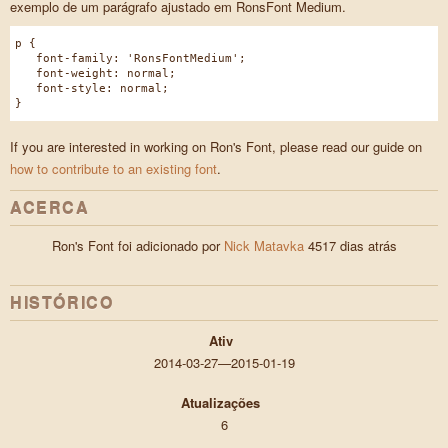
exemplo de um parágrafo ajustado em RonsFont Medium.
p {
font-family: 'RonsFontMedium';
font-weight: normal;
font-style: normal;
}
If you are interested in working on Ron's Font, please read our guide on
how to contribute to an existing font
.
ACERCA
Ron's Font foi adicionado por
Nick Matavka
4517 dias atrás
HISTÓRICO
Ativ
2014-03-27—2015-01-19
Atualizações
6