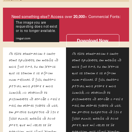
Need something else? Access over
20,000
+ Commercial Fonts:
Download Now
Os olhos comerceiam o amor,
Os olhos comerceiam o amor,
como opulentos, em moedas do
como opulentos, em moedas do
mais fino oiro, ou em letras
mais fino oiro, ou em letras
que as somam e as cifram
que as somam e as cifram
num relance. A fala, embora
num relance. A fala, embora
poética, mais pobre e mais
poética, mais pobre e mais
humilde, vai contando os
humilde, vai contando os
pagamentos do coração a real e
pagamentos do coração a real e
real, em cobres gastos de uso,
real, em cobres gastos de uso,
em pratas suspeitas de liga e
em pratas suspeitas de liga e
falso cunho; moedas de baixo
falso cunho; moedas de baixo
preço, que mil vezes se lhe
preço, que mil vezes se lhe
recusam; mas afinal também
recusam; mas afinal também