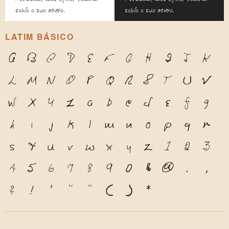
salda a sua conta.
salda a sua conta.
LATIM BÁSICO
A
B
C
D
E
F
G
H
I
J
K
L
M
N
O
P
Q
R
S
T
U
V
W
X
Y
Z
a
b
c
d
e
f
g
h
i
j
k
l
m
n
o
p
q
r
s
t
u
v
w
x
y
z
1
2
3
4
5
6
7
8
9
0
&
@
.
,
?
!
'
"
"
(
)
*