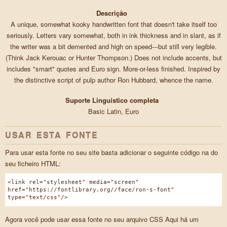
Descrição
A unique, somewhat kooky handwritten font that doesn't take itself too
seriously. Letters vary somewhat, both in ink thickness and in slant, as if
the writer was a bit demented and high on speed---but still very legible.
(Think Jack Kerouac or Hunter Thompson.) Does not include accents, but
includes "smart" quotes and Euro sign. More-or-less finished. Inspired by
the distinctive script of pulp author Ron Hubbard, whence the name.
Suporte Linguístico completa
Basic Latin, Euro
USAR ESTA FONTE
Para usar esta fonte no seu site basta adicionar o seguinte código na do
seu ficheiro HTML:
<link rel="stylesheet" media="screen"
href="https://fontlibrary.org//face/ron-s-font"
type="text/css"/>
Agora você pode usar essa fonte no seu arquivo CSS Aqui há um