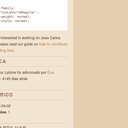
family:
rlosLatorreRegular';
eight: normal;
tyle: normal;
 interested in working on Jose Carlos
please read our guide on
how to contribute
ting font
.
CA
os Latorre foi adicionado por
Eze
n
4145 dias atrás
ÓRICO
-04-02
ções
1