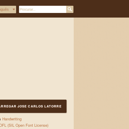
-AaBbCc123
ARREGAR JOSE CARLOS LATORRE
a
Handwriting
OFL (SIL Open Font License)