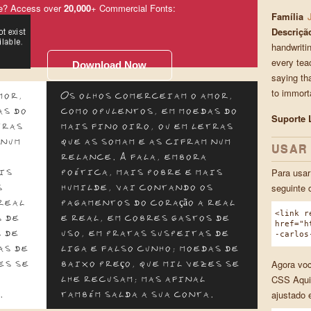
e? Access over
20,000
+ Commercial Fonts:
Família
Descriçã
handwriti
every tea
Download Now
saying th
to immorta
mor,
Os olhos comerceiam o amor,
as do
como opulentos, em moedas do
Suporte 
tras
mais fino oiro, ou em letras
 num
que as somam e as cifram num
USAR
relance. A fala, embora
Para usar
is
poética, mais pobre e mais
seguinte 
s
humilde, vai contando os
real
pagamentos do coração a real
<link r
s de
e real, em cobres gastos de
href="h
 de
uso, em pratas suspeitas de
-carlos
as de
liga e falso cunho; moedas de
Agora voc
es se
baixo preço, que mil vezes se
CSS Aqui
lhe recusam; mas afinal
ajustado 
.
também salda a sua conta.