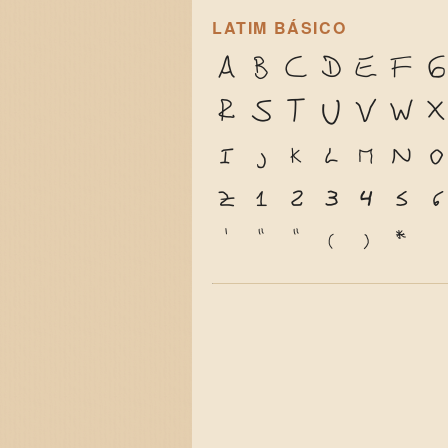
LATIM BÁSICO
A
B
C
D
E
F
G
R
S
T
U
V
W
X
i
j
k
l
m
n
o
z
1
2
3
4
5
6
'
"
"
(
)
*