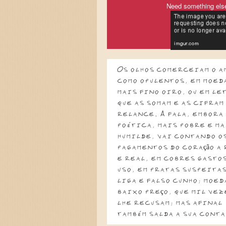
Need something els
Os olhos comerceiam o a
como opulentos, em moed
mais fino oiro, ou em le
que as somam e as cifram
relance. A fala, embora
poética, mais pobre e ma
humilde, vai contando o
pagamentos do coração a 
e real, em cobres gasto
uso, em pratas suspeitas
liga e falso cunho; moed
baixo preço, que mil vez
lhe recusam; mas afinal
também salda a sua conta