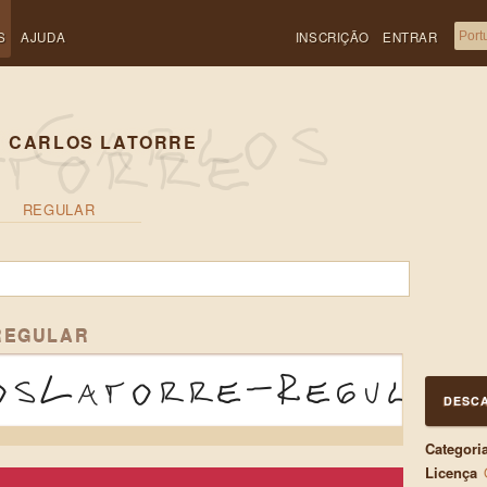
S
AJUDA
INSCRIÇÃO
ENTRAR
E CARLOS LATORRE
REGULAR
REGULAR
osLatorre-Regular
DESC
Categori
Licença