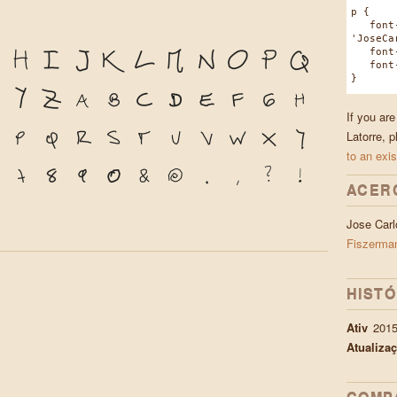
p {
font-
'JoseCa
font-w
H
I
J
K
L
M
N
O
P
Q
font-s
}
Y
Z
a
b
c
d
e
f
g
h
If you are
p
q
r
s
t
u
v
w
x
y
Latorre, 
to an exis
7
8
9
0
&
@
.
,
?
!
ACER
Jose Carl
Fiszerma
HIST
Ativ
2015
Atualiza