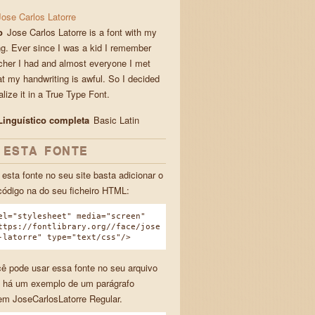
Jose Carlos Latorre
o
Jose Carlos Latorre is a font with my
ng. Ever since I was a kid I remember
cher I had and almost everyone I met
at my handwriting is awful. So I decided
lize it in a True Type Font.
Linguístico completa
Basic Latin
 ESTA FONTE
 esta fonte no seu site basta adicionar o
código na do seu ficheiro HTML:
el="stylesheet" media="screen"
ttps://fontlibrary.org//face/jose
-latorre" type="text/css"/>
ê pode usar essa fonte no seu arquivo
 há um exemplo de um parágrafo
em JoseCarlosLatorre Regular.