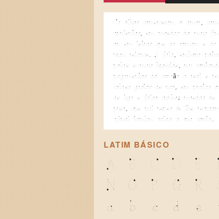
Os olhos comerceiam o amor, com
opulentos, em moedas do mais fino
ou em letras que as somam e as 
num relance. A fala, embora poétic
pobre e mais humilde, vai contand
pagamentos do coração a real e re
cobres gastos de uso, em pratas su
de liga e falso cunho; moedas de 
preço, que mil vezes se lhe recusa
afinal também salda a sua conta.
LATIM BÁSICO
A
B
C
D
E
N
O
P
Q
R
a
b
c
d
e