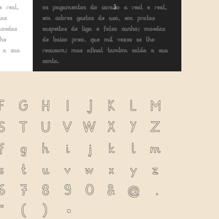
 real,
os pagamentos do coração a real e real,
tas
em cobres gastos de uso, em pratas
moedas
suspeitas de liga e falso cunho; moedas
lhe
de baixo preço, que mil vezes se lhe
a a sua
recusam; mas afinal também salda a sua
conta.
F
G
H
I
J
K
L
M
S
T
U
V
W
X
Y
Z
f
g
h
i
j
k
l
m
s
t
u
v
w
x
y
z
6
7
8
9
0
&
@
.
"
(
)
*