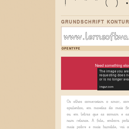
!
'
"
"
(
)
GRUNDSCHRIFT KONTU
www.lernsoftw
OPENTYPE
Need something els
Os olhos comerceiam o amor, co
opulentos, em moedas do mais fin
ou em letras que as somam e as
num relance. A fala, embora poéti
mais pobre e mais humilde, vai c