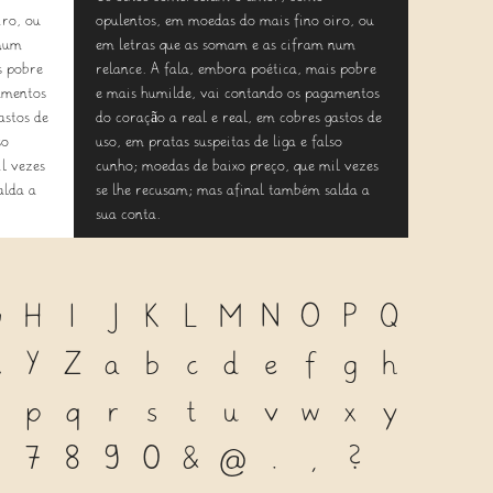
iro, ou
opulentos, em moedas do mais fino oiro, ou
 num
em letras que as somam e as cifram num
s pobre
relance. A fala, embora poética, mais pobre
amentos
e mais humilde, vai contando os pagamentos
astos de
do coração a real e real, em cobres gastos de
so
uso, em pratas suspeitas de liga e falso
l vezes
cunho; moedas de baixo preço, que mil vezes
alda a
se lhe recusam; mas afinal também salda a
sua conta.
G
H
I
J
K
L
M
N
O
P
Q
X
Y
Z
a
b
c
d
e
f
g
h
o
p
q
r
s
t
u
v
w
x
y
6
7
8
9
0
&
@
.
,
?