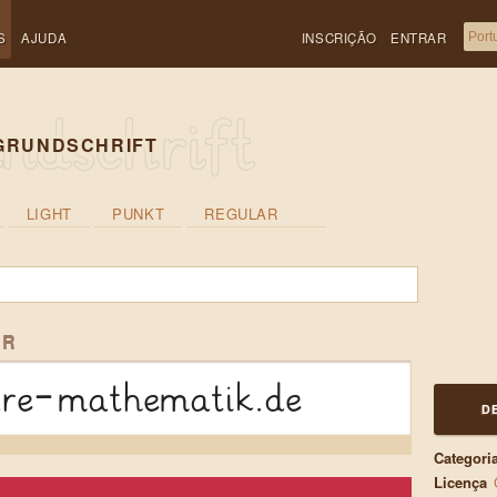
S
AJUDA
INSCRIÇÃO
ENTRAR
GRUNDSCHRIFT
LIGHT
PUNKT
REGULAR
AR
are-mathematik.de
D
Categori
Licença