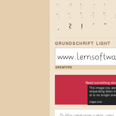
n
o
p
q
r
1
2
3
4
5
,
?
!
'
"
GRUNDSCHRIFT LIGHT
www.lernsoftw
OPENTYPE
Need something els
Os olhos comerceiam o amor, como