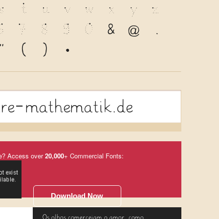
s
t
u
v
w
x
y
z
6
7
8
9
0
&
@
.
"
(
)
*
are-mathematik.de
e? Access over
20,000
+ Commercial Fonts:
Download Now
Os olhos comerceiam o amor, como