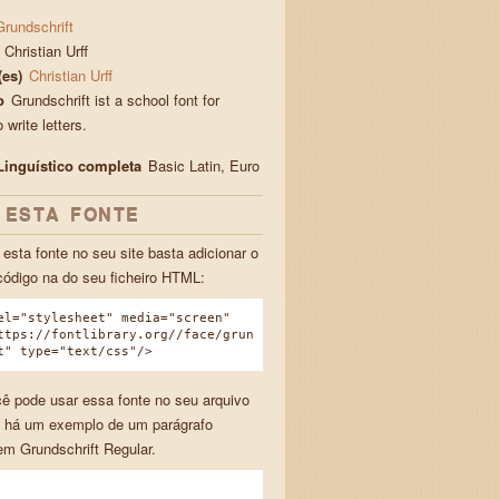
Grundschrift
Christian Urff
(es)
Christian Urff
o
Grundschrift ist a school font for
 write letters.
Linguístico completa
Basic Latin, Euro
 ESTA FONTE
 esta fonte no seu site basta adicionar o
código na do seu ficheiro HTML:
el="stylesheet" media="screen"
ttps://fontlibrary.org//face/grun
t" type="text/css"/>
ê pode usar essa fonte no seu arquivo
 há um exemplo de um parágrafo
em Grundschrift Regular.