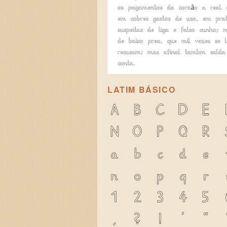
os pagamentos do coração a real e
em cobres gastos de uso, em pra
suspeitas de liga e falso cunho; 
de baixo preço, que mil vezes se 
recusam; mas afinal também sald
conta.
LATIM BÁSICO
A
B
C
D
E
N
O
P
Q
R
a
b
c
d
e
n
o
p
q
r
1
2
3
4
5
,
?
!
'
"