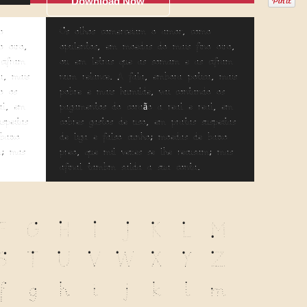
Download Now
o
Os olhos comerceiam o amor, como
 oiro,
opulentos, em moedas do mais fino oiro,
cifram
ou em letras que as somam e as cifram
a, mais
num relance. A fala, embora poética, mais
o os
pobre e mais humilde, vai contando os
al, em
pagamentos do coração a real e real, em
speitas
cobres gastos de uso, em pratas suspeitas
baixo
de liga e falso cunho; moedas de baixo
m; mas
preço, que mil vezes se lhe recusam; mas
afinal também salda a sua conta.
F
G
H
I
J
K
L
M
S
T
U
V
W
X
Y
Z
f
g
h
i
j
k
l
m