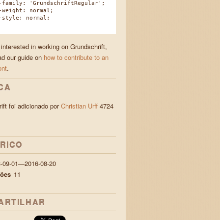
amily: 'GrundschriftRegular';
eight: normal;
tyle: normal;
 interested in working on Grundschrift,
ad our guide on
how to contribute to an
ont
.
CA
ift foi adicionado por
Christian Urff
4724
ÓRICO
3-09-01—2016-08-20
ções
11
ARTILHAR