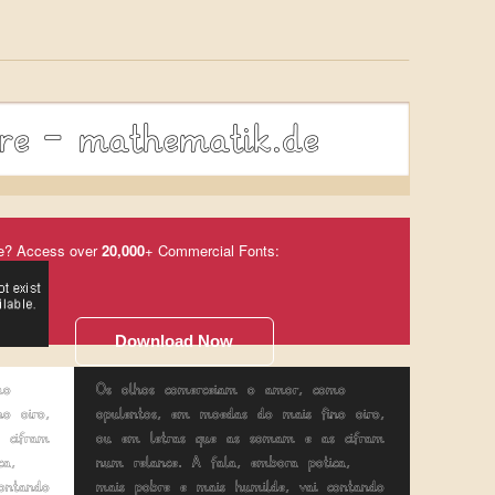
*
R
are-mathematik.de
e? Access over
20,000
+ Commercial Fonts:
Download Now
mo
Os olhos comerceiam o amor, como
o oiro,
opulentos, em moedas do mais fino oiro,
 cifram
ou em letras que as somam e as cifram
ca,
num relance. A fala, embora poética,
ontando
mais pobre e mais humilde, vai contando