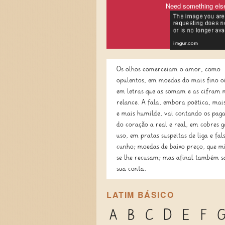
Need something els
Os olhos comerceiam o amor, como
opulentos, em moedas do mais fino o
em letras que as somam e as cifram
relance. A fala, embora poética, mai
e mais humilde, vai contando os pag
do coração a real e real, em cobres g
uso, em pratas suspeitas de liga e fal
cunho; moedas de baixo preço, que mi
se lhe recusam; mas afinal também s
sua conta.
LATIM BÁSICO
A
B
C
D
E
F