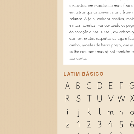
opulentos, em moedas do mais fino o
em letras que as somam e as cifram
relance. A fala, embora poética, mai
e mais humilde, vai contando os pag
do coração a real e real, em cobres g
uso, em pratas suspeitas de liga e fal
cunho; moedas de baixo preço, que mi
se lhe recusam; mas afinal também s
sua conta.
LATIM BÁSICO
A
B
C
D
E
F
R
S
T
U
V
W
i
j
k
l
m
n
z
1
2
3
4
5