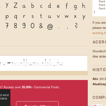
font-f
X
Y
Z
a
b
c
d
e
f
g
h
font-w
font-s
}
o
p
q
r
s
t
u
v
w
x
y
If you are
6
7
8
9
0
&
@
.
,
?
please re
existing f
*
ACER
Grundschr
dias atrás
are-mathematik.de
HIST
Ativ
201
Atualiza
e? Access over
20,000
+ Commercial Fonts:
COMP