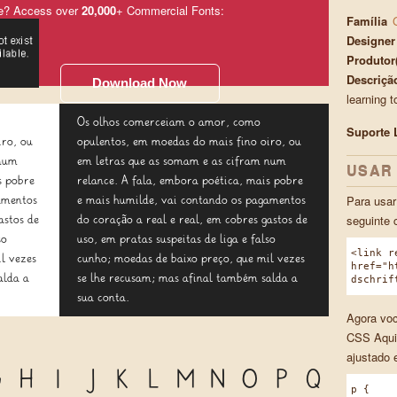
e? Access over
20,000
+ Commercial Fonts:
Família
Designer
Produtor
Descriçã
Download Now
learning to
Os olhos comerceiam o amor, como
Suporte 
iro, ou
opulentos, em moedas do mais fino oiro, ou
 num
em letras que as somam e as cifram num
USAR
s pobre
relance. A fala, embora poética, mais pobre
Para usar
amentos
e mais humilde, vai contando os pagamentos
seguinte 
astos de
do coração a real e real, em cobres gastos de
so
uso, em pratas suspeitas de liga e falso
<link r
l vezes
cunho; moedas de baixo preço, que mil vezes
href="h
alda a
se lhe recusam; mas afinal também salda a
dschrif
sua conta.
Agora voc
CSS Aqui
ajustado 
G
H
I
J
K
L
M
N
O
P
Q
p {