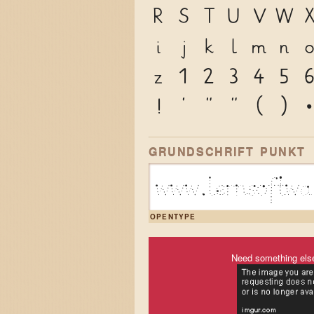
R
S
T
U
V
W
i
j
k
l
m
n
z
1
2
3
4
5
!
'
"
"
(
)
GRUNDSCHRIFT PUNKT
www.lernsoftw
OPENTYPE
Need something els