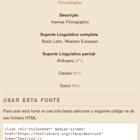
FilmoGraphic
Descrição
themes Filmographic
Suporte Linguístico completa
Basic Latin, Western European
Suporte Linguístico parcial
Afrikaans
97%
Catalan
91%
Dutch
93%
USAR ESTA FONTE
Para usar esta fonte no seu site basta adicionar o seguinte código na do
seu ficheiro HTML:
<link rel="stylesheet" media="screen"
href="https://fontlibrary.org//face/destruck"
type="text/css"/>