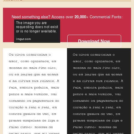
Need something else? Access over
20,000
+ Commercial Fonts:
Download Now
Os olhos comerceiam o
Os olhos comerceiam o
amor, como opulentos, em
amor, como opulentos, em
moedas do mais fino oiro,
moedas do mais fino oiro,
ou em letras que as somam
ou em letras que as somam
e as cifram num relance. A
e as cifram num relance. A
fala, embora poética, mais
fala, embora poética, mais
pobre e mais humilde, vai
pobre e mais humilde, vai
contando os pagamentos do
contando os pagamentos do
coração a real e real, em
coração a real e real, em
cobres gastos de uso, em
cobres gastos de uso, em
pratas suspeitas de liga e
pratas suspeitas de liga e
falso cunho; moedas de
falso cunho; moedas de
baixo preço, que mil vezes
baixo preço, que mil vezes