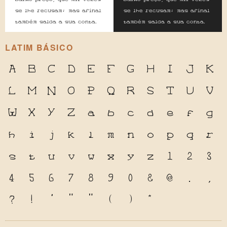
se lhe recusam; mas afinal
se lhe recusam; mas afinal
também salda a sua conta.
também salda a sua conta.
LATIM BÁSICO
A
B
C
D
E
F
G
H
I
J
K
L
M
N
O
P
Q
R
S
T
U
V
W
X
Y
Z
a
b
c
d
e
f
g
h
i
j
k
l
m
n
o
p
q
r
s
t
u
v
w
x
y
z
1
2
3
4
5
6
7
8
9
0
&
@
.
,
?
!
'
"
"
(
)
*