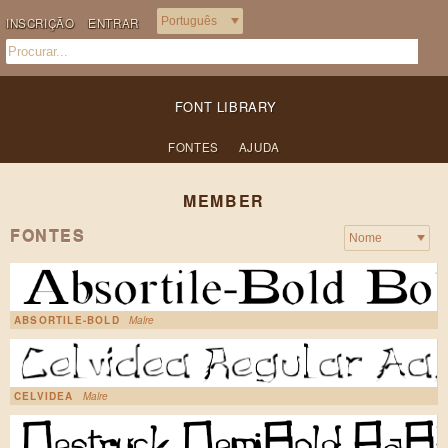
INSCRIÇÃO
ENTRAR
FONT LIBRARY
FONTES
AJUDA
MEMBER
FONTES
ABSORTILE-BOLD
Malre
CELVIDEA
Malre