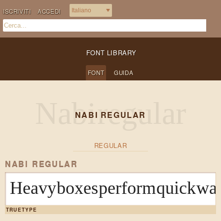
ISCRIVITI
ACCEDI
FONT LIBRARY
FONT
GUIDA
NABI REGULAR
REGULAR
NABI REGULAR
Heavy boxes perform quick walt
TRUETYPE