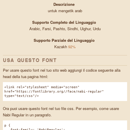
Descrizione
untuk mengetik arab
Supporto Completo del Linguaggio
Arabic, Farsi, Pashto, Sindhi, Uighur, Urdu
Supporto Parziale del Linguaggio
Kazakh
92%
USA QUESTO FONT
Per usare questo font nel tuo sito web aggiungi il codice seguente alla
head della tua pagina html:
<link rel="stylesheet" media="screen"
href="https://fontlibrary.org//face/nabi-regular"
type="text/css"/>
Ora puoi usare questo font nel tuo file css. Per esempio, come usare
Nabi Regular in un paragrafo.
p {
font-family: 'NabiRegular';