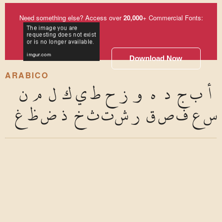
Need something else? Access over
20,000
+ Commercial Fonts:
Download Now
ARABICO
أ
ب
ج
د
ه
و
ز
ح
ط
ي
ك
ل
م
ن
س
ع
ف
ص
ق
ر
ش
ت
ث
خ
ذ
ض
ظ
غ