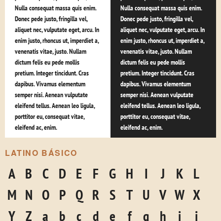
Nulla consequat massa quis enim.
Nulla consequat massa quis enim.
Donec pede justo, fringilla vel,
Donec pede justo, fringilla vel,
aliquet nec, vulputate eget, arcu. In
aliquet nec, vulputate eget, arcu. In
enim justo, rhoncus ut, imperdiet a,
enim justo, rhoncus ut, imperdiet a,
venenatis vitae, justo. Nullam
venenatis vitae, justo. Nullam
dictum felis eu pede mollis
dictum felis eu pede mollis
pretium. Integer tincidunt. Cras
pretium. Integer tincidunt. Cras
dapibus. Vivamus elementum
dapibus. Vivamus elementum
semper nisi. Aenean vulputate
semper nisi. Aenean vulputate
eleifend tellus. Aenean leo ligula,
eleifend tellus. Aenean leo ligula,
porttitor eu, consequat vitae,
porttitor eu, consequat vitae,
eleifend ac, enim.
eleifend ac, enim.
LATINO BÁSICO
A
B
C
D
E
F
G
H
I
J
K
L
M
N
O
P
Q
R
S
T
U
V
W
X
Y
Z
a
b
c
d
e
f
g
h
i
j