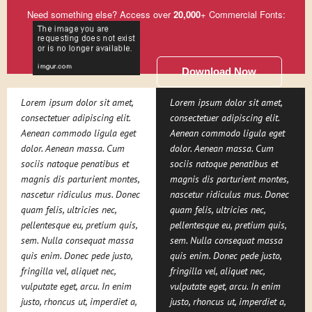
Need something else? Access over
20,000
+ Commercial Fonts:
Download Now
Lorem ipsum dolor sit amet,
Lorem ipsum dolor sit amet,
consectetuer adipiscing elit.
consectetuer adipiscing elit.
Aenean commodo ligula eget
Aenean commodo ligula eget
dolor. Aenean massa. Cum
dolor. Aenean massa. Cum
sociis natoque penatibus et
sociis natoque penatibus et
magnis dis parturient montes,
magnis dis parturient montes,
nascetur ridiculus mus. Donec
nascetur ridiculus mus. Donec
quam felis, ultricies nec,
quam felis, ultricies nec,
pellentesque eu, pretium quis,
pellentesque eu, pretium quis,
sem. Nulla consequat massa
sem. Nulla consequat massa
quis enim. Donec pede justo,
quis enim. Donec pede justo,
fringilla vel, aliquet nec,
fringilla vel, aliquet nec,
vulputate eget, arcu. In enim
vulputate eget, arcu. In enim
justo, rhoncus ut, imperdiet a,
justo, rhoncus ut, imperdiet a,