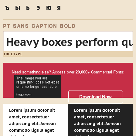
ъ
ы
ь
э
ю
я
PT SANS CAPTION BOLD
Heavy boxes perform qui
TRUETYPE
Need something else? Access over
20,000
+ Commercial Fonts:
Download Now
Lorem ipsum dolor sit
Lorem ipsum dolor sit
amet, consectetuer
amet, consectetuer
adipiscing elit. Aenean
adipiscing elit. Aenean
commodo ligula eget
commodo ligula eget