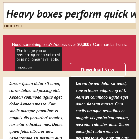
Heavy boxes perform quick wa
TRUETYPE
Need something else? Access over
20,000
+ Commercial Fonts:
Download Now
Lorem ipsum dolor sit amet,
Lorem ipsum dolor sit amet,
consectetuer adipiscing elit.
consectetuer adipiscing elit.
Aenean commodo ligula eget
Aenean commodo ligula eget
dolor. Aenean massa. Cum
dolor. Aenean massa. Cum
sociis natoque penatibus et
sociis natoque penatibus et
magnis dis parturient montes,
magnis dis parturient montes,
nascetur ridiculus mus. Donec
nascetur ridiculus mus. Donec
quam felis, ultricies nec,
quam felis, ultricies nec,
pellentesque eu, pretium quis,
pellentesque eu, pretium quis,