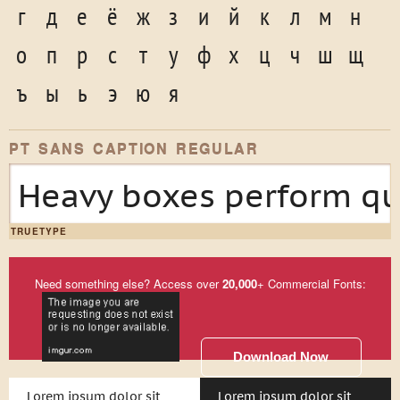
г
д
е
ё
ж
з
и
й
к
л
м
н
о
п
р
с
т
у
ф
х
ц
ч
ш
щ
ъ
ы
ь
э
ю
я
PT SANS CAPTION REGULAR
Heavy boxes perform qui
TRUETYPE
Need something else? Access over
20,000
+ Commercial Fonts:
Download Now
Lorem ipsum dolor sit
Lorem ipsum dolor sit