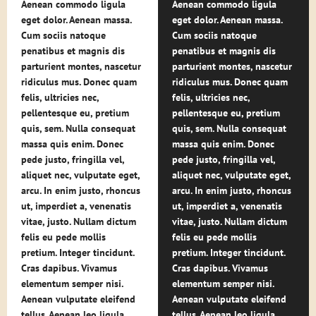
Aenean commodo ligula
Aenean commodo ligula
eget dolor. Aenean massa.
eget dolor. Aenean massa.
Cum sociis natoque
Cum sociis natoque
penatibus et magnis dis
penatibus et magnis dis
parturient montes, nascetur
parturient montes, nascetur
ridiculus mus. Donec quam
ridiculus mus. Donec quam
felis, ultricies nec,
felis, ultricies nec,
pellentesque eu, pretium
pellentesque eu, pretium
quis, sem. Nulla consequat
quis, sem. Nulla consequat
massa quis enim. Donec
massa quis enim. Donec
pede justo, fringilla vel,
pede justo, fringilla vel,
aliquet nec, vulputate eget,
aliquet nec, vulputate eget,
arcu. In enim justo, rhoncus
arcu. In enim justo, rhoncus
ut, imperdiet a, venenatis
ut, imperdiet a, venenatis
vitae, justo. Nullam dictum
vitae, justo. Nullam dictum
felis eu pede mollis
felis eu pede mollis
pretium. Integer tincidunt.
pretium. Integer tincidunt.
Cras dapibus. Vivamus
Cras dapibus. Vivamus
elementum semper nisi.
elementum semper nisi.
Aenean vulputate eleifend
Aenean vulputate eleifend
tellus. Aenean leo ligula,
tellus. Aenean leo ligula,