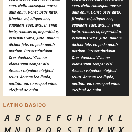
sem. Nulla consequat massa
sem. Nulla consequat massa
quis enim. Donec pede justo,
quis enim. Donec pede justo,
fringilla vel, aliquet nec,
fringilla vel, aliquet nec,
vulputate eget, arcu. In enim
vulputate eget, arcu. In enim
justo, rhoncus ut, imperdiet a,
justo, rhoncus ut, imperdiet a,
venenatis vitae, justo. Nullam
venenatis vitae, justo. Nullam
dictum felis eu pede mollis
dictum felis eu pede mollis
pretium. Integer tincidunt.
pretium. Integer tincidunt.
Cras dapibus. Vivamus
Cras dapibus. Vivamus
elementum semper nisi.
elementum semper nisi.
Aenean vulputate eleifend
Aenean vulputate eleifend
tellus. Aenean leo ligula,
tellus. Aenean leo ligula,
porttitor eu, consequat vitae,
porttitor eu, consequat vitae,
eleifend ac, enim.
eleifend ac, enim.
LATINO BÁSICO
A
B
C
D
E
F
G
H
I
J
K
L
M
N
O
P
Q
R
S
T
U
V
W
X