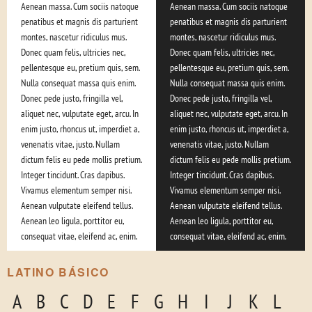
Aenean massa. Cum sociis natoque
Aenean massa. Cum sociis natoque
penatibus et magnis dis parturient
penatibus et magnis dis parturient
montes, nascetur ridiculus mus.
montes, nascetur ridiculus mus.
Donec quam felis, ultricies nec,
Donec quam felis, ultricies nec,
pellentesque eu, pretium quis, sem.
pellentesque eu, pretium quis, sem.
Nulla consequat massa quis enim.
Nulla consequat massa quis enim.
Donec pede justo, fringilla vel,
Donec pede justo, fringilla vel,
aliquet nec, vulputate eget, arcu. In
aliquet nec, vulputate eget, arcu. In
enim justo, rhoncus ut, imperdiet a,
enim justo, rhoncus ut, imperdiet a,
venenatis vitae, justo. Nullam
venenatis vitae, justo. Nullam
dictum felis eu pede mollis pretium.
dictum felis eu pede mollis pretium.
Integer tincidunt. Cras dapibus.
Integer tincidunt. Cras dapibus.
Vivamus elementum semper nisi.
Vivamus elementum semper nisi.
Aenean vulputate eleifend tellus.
Aenean vulputate eleifend tellus.
Aenean leo ligula, porttitor eu,
Aenean leo ligula, porttitor eu,
consequat vitae, eleifend ac, enim.
consequat vitae, eleifend ac, enim.
LATINO BÁSICO
A
B
C
D
E
F
G
H
I
J
K
L