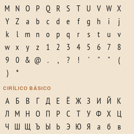
M
N
O
P
Q
R
S
T
U
V
W
X
Y
Z
a
b
c
d
e
f
g
h
i
j
k
l
m
n
o
p
q
r
s
t
u
v
w
x
y
z
1
2
3
4
5
6
7
8
9
0
&
@
.
,
?
!
'
"
"
(
)
*
CIRÍLICO BÁSICO
А
Б
В
Г
Д
Е
Ё
Ж
З
И
Й
К
Л
М
Н
О
П
Р
С
Т
У
Ф
Х
Ц
Ч
Ш
Щ
Ъ
Ы
Ь
Э
Ю
Я
а
б
в