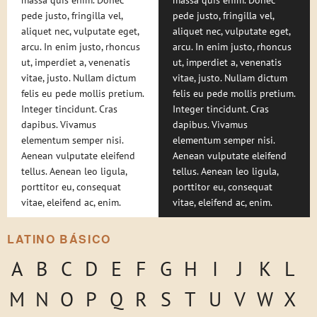
massa quis enim. Donec
massa quis enim. Donec
pede justo, fringilla vel,
pede justo, fringilla vel,
aliquet nec, vulputate eget,
aliquet nec, vulputate eget,
arcu. In enim justo, rhoncus
arcu. In enim justo, rhoncus
ut, imperdiet a, venenatis
ut, imperdiet a, venenatis
vitae, justo. Nullam dictum
vitae, justo. Nullam dictum
felis eu pede mollis pretium.
felis eu pede mollis pretium.
Integer tincidunt. Cras
Integer tincidunt. Cras
dapibus. Vivamus
dapibus. Vivamus
elementum semper nisi.
elementum semper nisi.
Aenean vulputate eleifend
Aenean vulputate eleifend
tellus. Aenean leo ligula,
tellus. Aenean leo ligula,
porttitor eu, consequat
porttitor eu, consequat
vitae, eleifend ac, enim.
vitae, eleifend ac, enim.
LATINO BÁSICO
A
B
C
D
E
F
G
H
I
J
K
L
M
N
O
P
Q
R
S
T
U
V
W
X