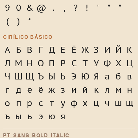
9
0
&
@
.
,
?
!
'
"
"
(
)
*
CIRÍLICO BÁSICO
А
Б
В
Г
Д
Е
Ё
Ж
З
И
Й
К
Л
М
Н
О
П
Р
С
Т
У
Ф
Х
Ц
Ч
Ш
Щ
Ъ
Ы
Ь
Э
Ю
Я
а
б
в
г
д
е
ё
ж
з
и
й
к
л
м
н
о
п
р
с
т
у
ф
х
ц
ч
ш
щ
ъ
ы
ь
э
ю
я
PT SANS BOLD ITALIC