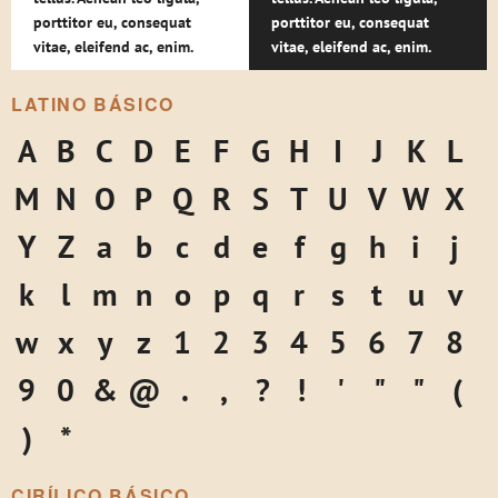
porttitor eu, consequat
porttitor eu, consequat
vitae, eleifend ac, enim.
vitae, eleifend ac, enim.
LATINO BÁSICO
A
B
C
D
E
F
G
H
I
J
K
L
M
N
O
P
Q
R
S
T
U
V
W
X
Y
Z
a
b
c
d
e
f
g
h
i
j
k
l
m
n
o
p
q
r
s
t
u
v
w
x
y
z
1
2
3
4
5
6
7
8
9
0
&
@
.
,
?
!
'
"
"
(
)
*
CIRÍLICO BÁSICO