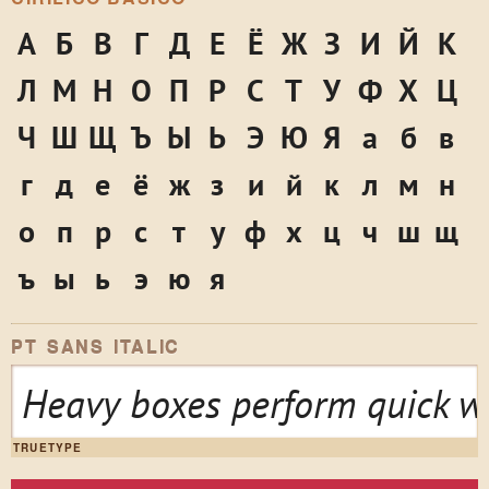
А
Б
В
Г
Д
Е
Ё
Ж
З
И
Й
К
Л
М
Н
О
П
Р
С
Т
У
Ф
Х
Ц
Ч
Ш
Щ
Ъ
Ы
Ь
Э
Ю
Я
а
б
в
г
д
е
ё
ж
з
и
й
к
л
м
н
о
п
р
с
т
у
ф
х
ц
ч
ш
щ
ъ
ы
ь
э
ю
я
PT SANS ITALIC
Heavy boxes perform quick wa
TRUETYPE