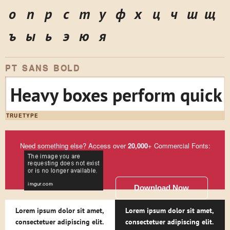
о
п
р
с
т
у
ф
х
ц
ч
ш
щ
ъ
ы
ь
э
ю
я
PT SANS BOLD
Heavy boxes perform quick 
TRUETYPE
Need something else? Access over
20,000
+ Commercial Fonts:
Download Now
Lorem ipsum dolor sit amet,
Lorem ipsum dolor sit amet,
consectetuer adipiscing elit.
consectetuer adipiscing elit.