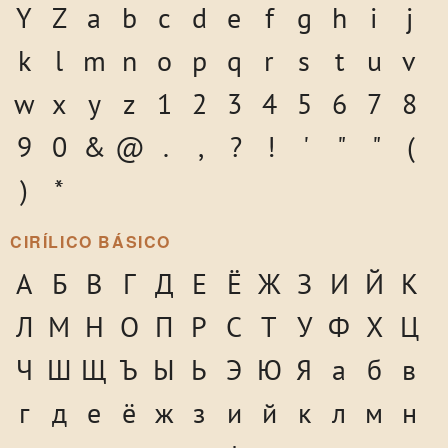
Y
Z
a
b
c
d
e
f
g
h
i
j
k
l
m
n
o
p
q
r
s
t
u
v
w
x
y
z
1
2
3
4
5
6
7
8
9
0
&
@
.
,
?
!
'
"
"
(
)
*
CIRÍLICO BÁSICO
А
Б
В
Г
Д
Е
Ё
Ж
З
И
Й
К
Л
М
Н
О
П
Р
С
Т
У
Ф
Х
Ц
Ч
Ш
Щ
Ъ
Ы
Ь
Э
Ю
Я
а
б
в
г
д
е
ё
ж
з
и
й
к
л
м
н