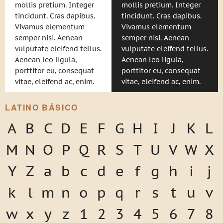
mollis pretium. Integer
mollis pretium. Integer
tincidunt. Cras dapibus.
tincidunt. Cras dapibus.
Vivamus elementum
Vivamus elementum
semper nisi. Aenean
semper nisi. Aenean
vulputate eleifend tellus.
vulputate eleifend tellus.
Aenean leo ligula,
Aenean leo ligula,
porttitor eu, consequat
porttitor eu, consequat
vitae, eleifend ac, enim.
vitae, eleifend ac, enim.
LATINO BÁSICO
A
B
C
D
E
F
G
H
I
J
K
L
M
N
O
P
Q
R
S
T
U
V
W
X
Y
Z
a
b
c
d
e
f
g
h
i
j
k
l
m
n
o
p
q
r
s
t
u
v
w
x
y
z
1
2
3
4
5
6
7
8