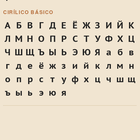
CIRÍLICO BÁSICO
А
Б
В
Г
Д
Е
Ё
Ж
З
И
Й
К
Л
М
Н
О
П
Р
С
Т
У
Ф
Х
Ц
Ч
Ш
Щ
Ъ
Ы
Ь
Э
Ю
Я
а
б
в
г
д
е
ё
ж
з
и
й
к
л
м
н
о
п
р
с
т
у
ф
х
ц
ч
ш
щ
ъ
ы
ь
э
ю
я