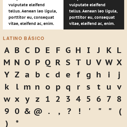
vulputate eleifend
vulputate eleifend
tellus. Aenean leo ligula,
tellus. Aenean leo ligula,
porttitor eu, consequat
porttitor eu, consequat
vitae, eleifend ac, enim.
vitae, eleifend ac, enim.
LATINO BÁSICO
A
B
C
D
E
F
G
H
I
J
K
L
M
N
O
P
Q
R
S
T
U
V
W
X
Y
Z
a
b
c
d
e
f
g
h
i
j
k
l
m
n
o
p
q
r
s
t
u
v
w
x
y
z
1
2
3
4
5
6
7
8
9
0
&
@
.
,
?
!
'
"
"
(
)
*