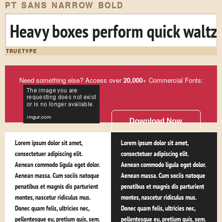
PT SANS NARROW BOLD
Heavy boxes perform quick waltze
TRUETYPE
Need something else? Access over
20,000
+ Commercial Fonts:
Download Now
Lorem ipsum dolor sit amet,
Lorem ipsum dolor sit amet,
consectetuer adipiscing elit.
consectetuer adipiscing elit.
Aenean commodo ligula eget dolor.
Aenean commodo ligula eget dolor.
Aenean massa. Cum sociis natoque
Aenean massa. Cum sociis natoque
penatibus et magnis dis parturient
penatibus et magnis dis parturient
montes, nascetur ridiculus mus.
montes, nascetur ridiculus mus.
Donec quam felis, ultricies nec,
Donec quam felis, ultricies nec,
pellentesque eu, pretium quis, sem.
pellentesque eu, pretium quis, sem.