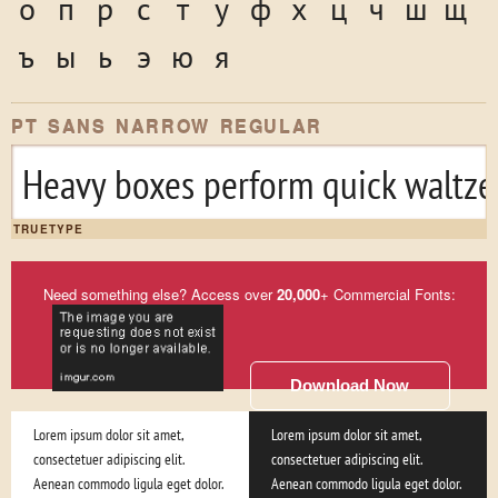
о
п
р
с
т
у
ф
х
ц
ч
ш
щ
ъ
ы
ь
э
ю
я
PT SANS NARROW REGULAR
Heavy boxes perform quick waltzes
TRUETYPE
Need something else? Access over
20,000
+ Commercial Fonts:
Download Now
Lorem ipsum dolor sit amet,
Lorem ipsum dolor sit amet,
consectetuer adipiscing elit.
consectetuer adipiscing elit.
Aenean commodo ligula eget dolor.
Aenean commodo ligula eget dolor.