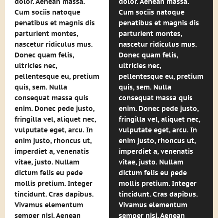
dolor. Aenean massa.
dolor. Aenean massa.
Cum sociis natoque
Cum sociis natoque
penatibus et magnis dis
penatibus et magnis dis
parturient montes,
parturient montes,
nascetur ridiculus mus.
nascetur ridiculus mus.
Donec quam felis,
Donec quam felis,
ultricies nec,
ultricies nec,
pellentesque eu, pretium
pellentesque eu, pretium
quis, sem. Nulla
quis, sem. Nulla
consequat massa quis
consequat massa quis
enim. Donec pede justo,
enim. Donec pede justo,
fringilla vel, aliquet nec,
fringilla vel, aliquet nec,
vulputate eget, arcu. In
vulputate eget, arcu. In
enim justo, rhoncus ut,
enim justo, rhoncus ut,
imperdiet a, venenatis
imperdiet a, venenatis
vitae, justo. Nullam
vitae, justo. Nullam
dictum felis eu pede
dictum felis eu pede
mollis pretium. Integer
mollis pretium. Integer
tincidunt. Cras dapibus.
tincidunt. Cras dapibus.
Vivamus elementum
Vivamus elementum
semper nisi. Aenean
semper nisi. Aenean