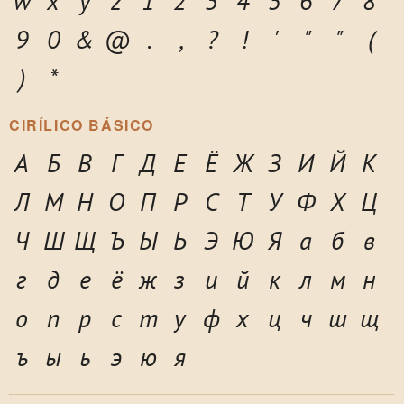
w
x
y
z
1
2
3
4
5
6
7
8
9
0
&
@
.
,
?
!
'
"
"
(
)
*
CIRÍLICO BÁSICO
А
Б
В
Г
Д
Е
Ё
Ж
З
И
Й
К
Л
М
Н
О
П
Р
С
Т
У
Ф
Х
Ц
Ч
Ш
Щ
Ъ
Ы
Ь
Э
Ю
Я
а
б
в
г
д
е
ё
ж
з
и
й
к
л
м
н
о
п
р
с
т
у
ф
х
ц
ч
ш
щ
ъ
ы
ь
э
ю
я