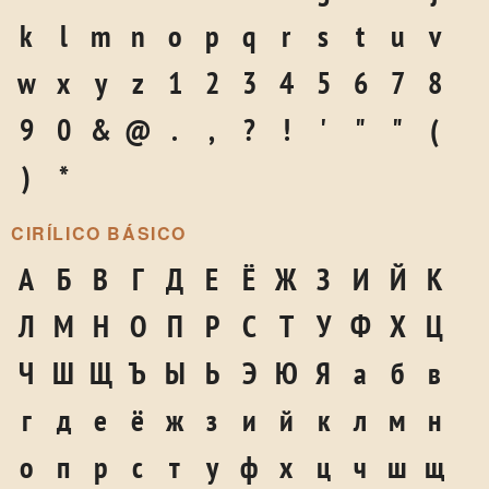
k
l
m
n
o
p
q
r
s
t
u
v
w
x
y
z
1
2
3
4
5
6
7
8
9
0
&
@
.
,
?
!
'
"
"
(
)
*
CIRÍLICO BÁSICO
А
Б
В
Г
Д
Е
Ё
Ж
З
И
Й
К
Л
М
Н
О
П
Р
С
Т
У
Ф
Х
Ц
Ч
Ш
Щ
Ъ
Ы
Ь
Э
Ю
Я
а
б
в
г
д
е
ё
ж
з
и
й
к
л
м
н
о
п
р
с
т
у
ф
х
ц
ч
ш
щ