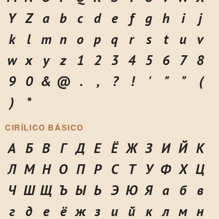
Y
Z
a
b
c
d
e
f
g
h
i
j
k
l
m
n
o
p
q
r
s
t
u
v
w
x
y
z
1
2
3
4
5
6
7
8
9
0
&
@
.
,
?
!
'
"
"
(
)
*
CIRÍLICO BÁSICO
А
Б
В
Г
Д
Е
Ё
Ж
З
И
Й
К
Л
М
Н
О
П
Р
С
Т
У
Ф
Х
Ц
Ч
Ш
Щ
Ъ
Ы
Ь
Э
Ю
Я
а
б
в
г
д
е
ё
ж
з
и
й
к
л
м
н