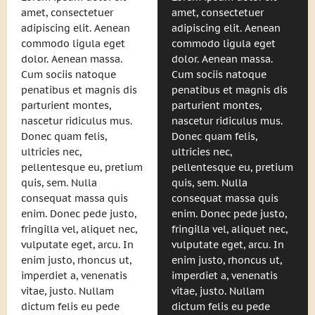
amet, consectetuer
amet, consectetuer
adipiscing elit. Aenean
adipiscing elit. Aenean
commodo ligula eget
commodo ligula eget
dolor. Aenean massa.
dolor. Aenean massa.
Cum sociis natoque
Cum sociis natoque
penatibus et magnis dis
penatibus et magnis dis
parturient montes,
parturient montes,
nascetur ridiculus mus.
nascetur ridiculus mus.
Donec quam felis,
Donec quam felis,
ultricies nec,
ultricies nec,
pellentesque eu, pretium
pellentesque eu, pretium
quis, sem. Nulla
quis, sem. Nulla
consequat massa quis
consequat massa quis
enim. Donec pede justo,
enim. Donec pede justo,
fringilla vel, aliquet nec,
fringilla vel, aliquet nec,
vulputate eget, arcu. In
vulputate eget, arcu. In
enim justo, rhoncus ut,
enim justo, rhoncus ut,
imperdiet a, venenatis
imperdiet a, venenatis
vitae, justo. Nullam
vitae, justo. Nullam
dictum felis eu pede
dictum felis eu pede