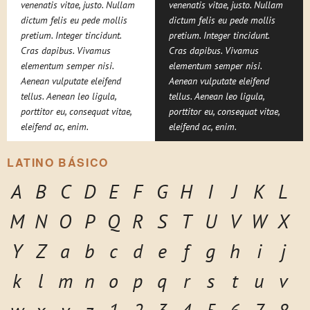
venenatis vitae, justo. Nullam
venenatis vitae, justo. Nullam
dictum felis eu pede mollis
dictum felis eu pede mollis
pretium. Integer tincidunt.
pretium. Integer tincidunt.
Cras dapibus. Vivamus
Cras dapibus. Vivamus
elementum semper nisi.
elementum semper nisi.
Aenean vulputate eleifend
Aenean vulputate eleifend
tellus. Aenean leo ligula,
tellus. Aenean leo ligula,
porttitor eu, consequat vitae,
porttitor eu, consequat vitae,
eleifend ac, enim.
eleifend ac, enim.
LATINO BÁSICO
A
B
C
D
E
F
G
H
I
J
K
L
M
N
O
P
Q
R
S
T
U
V
W
X
Y
Z
a
b
c
d
e
f
g
h
i
j
k
l
m
n
o
p
q
r
s
t
u
v