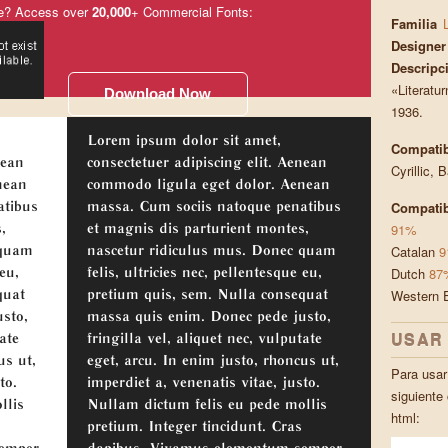
e? Access over
20,000
+ Commercial Fonts:
Familia
Designer
Descripc
«Literatu
Download Now
1936.
Lorem ipsum dolor sit amet,
Compatib
nean
consectetuer adipiscing elit. Aenean
Cyrillic, 
nean
commodo ligula eget dolor. Aenean
Compatib
atibus
massa. Cum sociis natoque penatibus
91%
,
et magnis dis parturient montes,
Catalan
9
 quam
nascetur ridiculus mus. Donec quam
Dutch
87
 eu,
felis, ultricies nec, pellentesque eu,
Western 
quat
pretium quis, sem. Nulla consequat
sto,
massa quis enim. Donec pede justo,
USAR
ate
fringilla vel, aliquet nec, vulputate
us ut,
eget, arcu. In enim justo, rhoncus ut,
Para usar 
to.
imperdiet a, venenatis vitae, justo.
siguiente
llis
Nullam dictum felis eu pede mollis
html:
pretium. Integer tincidunt. Cras
semper
dapibus. Vivamus elementum semper