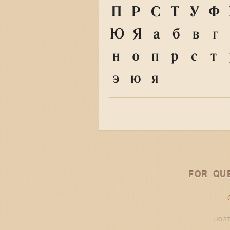
П
Р
С
Т
У
Ф
Ю
Я
а
б
в
г
н
о
п
р
с
т
э
ю
я
FOR QU
HOS