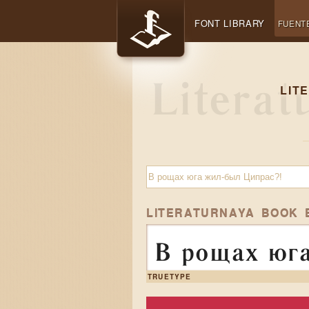
FONT LIBRARY
FUENT
LIT
LITERATURNAYA BOOK 
В рощах юг
TRUETYPE