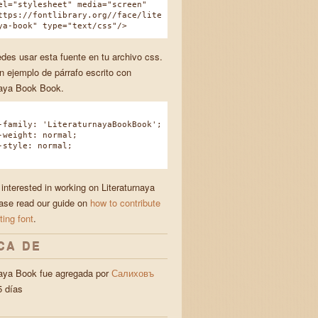
el="stylesheet" media="screen"
ttps://fontlibrary.org//face/lite
ya-book" type="text/css"/>
des usar esta fuente en tu archivo css.
n ejemplo de párrafo escrito con
naya Book Book.
amily: 'LiteraturnayaBookBook';
eight: normal;
tyle: normal;
 interested in working on Literaturnaya
ase read our guide on
how to contribute
ting font
.
CA DE
naya Book fue agregada por
Салиховъ
 días