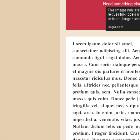
Need something els
Lorem ipsum dolor sit amet,
consectetuer adipiscing elit. Ae
commodo ligula eget dolor. Ae
massa. Cum sociis natoque pen
et magnis dis parturient montes
nascetur ridiculus mus. Donec
felis, ultricies nec, pellentesque
pretium quis, sem. Nulla conse
massa quis enim. Donec pede ju
fringilla vel, aliquet nec, vulput
eget, arcu. In enim justo, rhonc
imperdiet a, venenatis vitae, jus
Nullam dictum felis eu pede mo
pretium. Integer tincidunt. Cras
dapibus. Vivamus elementum 