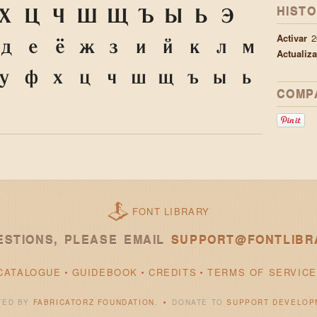
HISTO
Х
Ц
Ч
Ш
Щ
Ъ
Ы
Ь
Э
Activar
2
д
е
ё
ж
з
и
й
к
л
м
Actualiz
у
ф
х
ц
ч
ш
щ
ъ
ы
ь
COMP
FONT LIBRARY
ESTIONS, PLEASE EMAIL
SUPPORT@FONTLIBR
CATALOGUE
GUIDEBOOK
CREDITS
TERMS OF SERVICE
TED BY
FABRICATORZ FOUNDATION
.
DONATE TO
SUPPORT DEVELOP