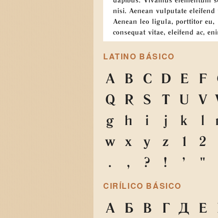
nisi. Aenean vulputate eleifend 
Aenean leo ligula, porttitor eu,
consequat vitae, eleifend ac, en
LATINO BÁSICO
A
B
C
D
E
F
Q
R
S
T
U
V
g
h
i
j
k
l
w
x
y
z
1
2
.
,
?
!
'
"
CIRÍLICO BÁSICO
А
Б
В
Г
Д
Е