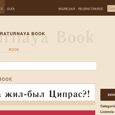
ES
GUÍA
INGRESAR
REGRISTRARSE
ERATURNAYA BOOK
BOOK
BOOK
а жил-был Ципрас?!
DES
Categorí
Licencia