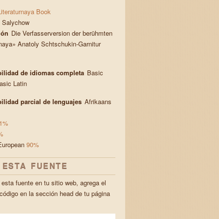
Literaturnaya Book
Salychow
ión
Die Verfasserversion der berühmten
rnaya» Anatoly Schtschukin-Garnitur
ilidad de idiomas completa
Basic
Basic Latin
ilidad parcial de lenguajes
Afrikaans
1%
%
European
90%
 ESTA FUENTE
esta fuente en tu sitio web, agrega el
 código en la sección head de tu página