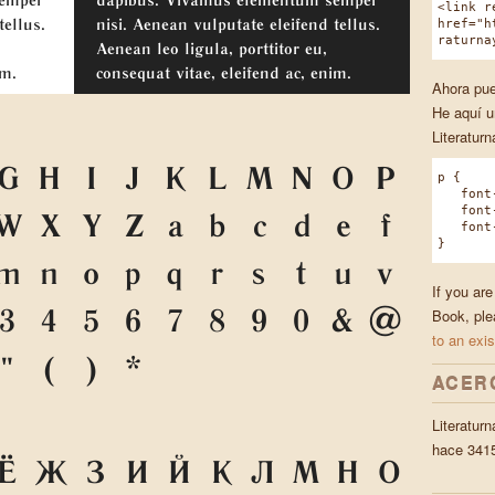
<link r
href="h
tellus.
nisi. Aenean vulputate eleifend tellus.
raturna
Aenean leo ligula, porttitor eu,
im.
consequat vitae, eleifend ac, enim.
Ahora pue
He aquí u
Literatur
G
H
I
J
K
L
M
N
O
P
p {
font-f
font-w
W
X
Y
Z
a
b
c
d
e
f
font-s
}
m
n
o
p
q
r
s
t
u
v
If you are
Book, ple
3
4
5
6
7
8
9
0
&
@
to an exis
"
(
)
*
ACER
Literatur
hace 3415
Ё
Ж
З
И
Й
К
Л
М
Н
О