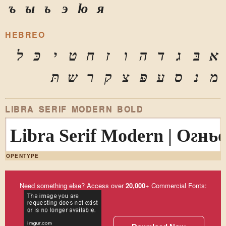
ъ
ы
ь
э
ю
я
HEBREO
א
בּ
ג
ד
ה
ו
ז
ח
ט
י
כּ
ל
מ
נ
ס
ע
פּ
צ
ק
ר
ש
תּ
LIBRA SERIF MODERN BOLD
Libra Serif Modern | Ог
OPENTYPE
Need something else? Access over
20,000
+ Commercial Fonts: