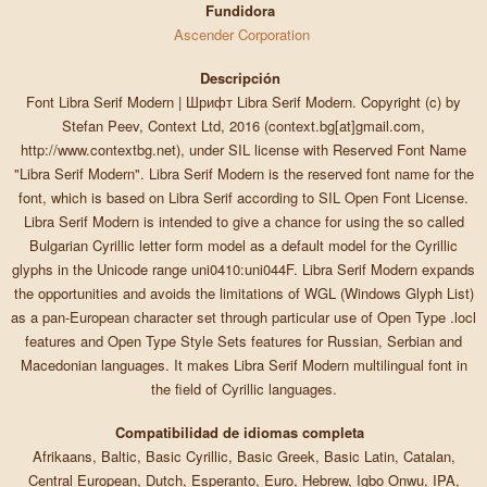
Fundidora
Ascender Corporation
Descripción
Font Libra Serif Modern | Шрифт Libra Serif Modern. Copyright (c) by
Stefan Peev, Context Ltd, 2016 (context.bg[at]gmail.com,
http://www.contextbg.net), under SIL license with Reserved Font Name
"Libra Serif Modern". Libra Serif Modern is the reserved font name for the
font, which is based on Libra Serif according to SIL Open Font License.
Libra Serif Modern is intended to give a chance for using the so called
Bulgarian Cyrillic letter form model as a default model for the Cyrillic
glyphs in the Unicode range uni0410:uni044F. Libra Serif Modern expands
the opportunities and avoids the limitations of WGL (Windows Glyph List)
as a pan-European character set through particular use of Open Type .locl
features and Open Type Style Sets features for Russian, Serbian and
Macedonian languages. It makes Libra Serif Modern multilingual font in
the field of Cyrillic languages.
Compatibilidad de idiomas completa
Afrikaans, Baltic, Basic Cyrillic, Basic Greek, Basic Latin, Catalan,
Central European, Dutch, Esperanto, Euro, Hebrew, Igbo Onwu, IPA,