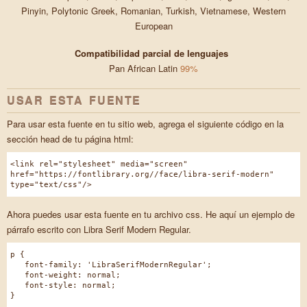
Pinyin, Polytonic Greek, Romanian, Turkish, Vietnamese, Western
European
Compatibilidad parcial de lenguajes
Pan African Latin
99%
USAR ESTA FUENTE
Para usar esta fuente en tu sitio web, agrega el siguiente código en la
sección head de tu página html:
<link rel="stylesheet" media="screen"
href="https://fontlibrary.org//face/libra-serif-modern"
type="text/css"/>
Ahora puedes usar esta fuente en tu archivo css. He aquí un ejemplo de
párrafo escrito con Libra Serif Modern Regular.
p {
font-family: 'LibraSerifModernRegular';
font-weight: normal;
font-style: normal;
}