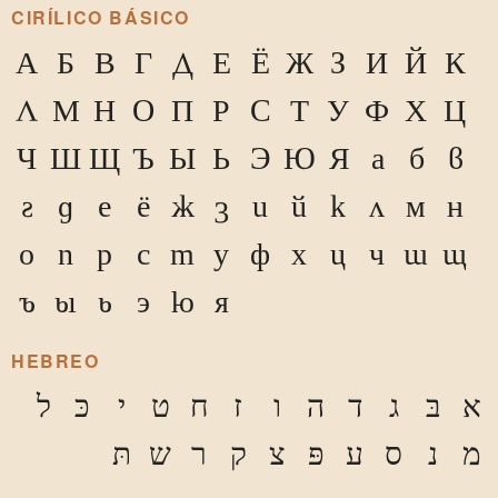
CIRÍLICO BÁSICO
А
Б
В
Г
Д
Е
Ё
Ж
З
И
Й
К
Л
М
Н
О
П
Р
С
Т
У
Ф
Х
Ц
Ч
Ш
Щ
Ъ
Ы
Ь
Э
Ю
Я
а
б
в
г
д
е
ё
ж
з
и
й
к
л
м
н
о
п
р
с
т
у
ф
х
ц
ч
ш
щ
ъ
ы
ь
э
ю
я
HEBREO
א
בּ
ג
ד
ה
ו
ז
ח
ט
י
כּ
ל
מ
נ
ס
ע
פּ
צ
ק
ר
ש
תּ