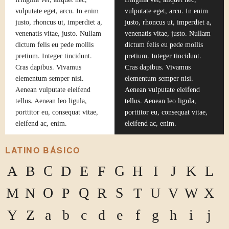
vulputate eget, arcu. In enim
vulputate eget, arcu. In enim
justo, rhoncus ut, imperdiet a,
justo, rhoncus ut, imperdiet a,
venenatis vitae, justo. Nullam
venenatis vitae, justo. Nullam
dictum felis eu pede mollis
dictum felis eu pede mollis
pretium. Integer tincidunt.
pretium. Integer tincidunt.
Cras dapibus. Vivamus
Cras dapibus. Vivamus
elementum semper nisi.
elementum semper nisi.
Aenean vulputate eleifend
Aenean vulputate eleifend
tellus. Aenean leo ligula,
tellus. Aenean leo ligula,
porttitor eu, consequat vitae,
porttitor eu, consequat vitae,
eleifend ac, enim.
eleifend ac, enim.
LATINO BÁSICO
A
B
C
D
E
F
G
H
I
J
K
L
M
N
O
P
Q
R
S
T
U
V
W
X
Y
Z
a
b
c
d
e
f
g
h
i
j