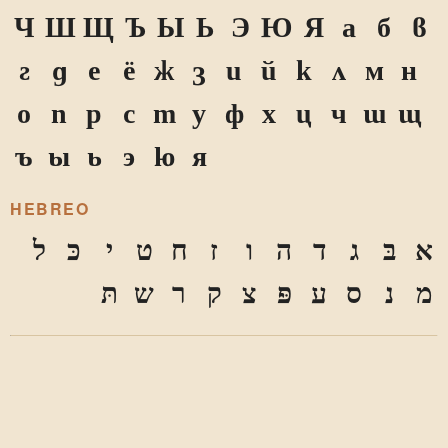
Ч
Ш
Щ
Ъ
Ы
Ь
Э
Ю
Я
а
б
в
г
д
е
ё
ж
з
и
й
к
л
м
н
о
п
р
с
т
у
ф
х
ц
ч
ш
щ
ъ
ы
ь
э
ю
я
HEBREO
א
בּ
ג
ד
ה
ו
ז
ח
ט
י
כּ
ל
מ
נ
ס
ע
פּ
צ
ק
ר
ש
תּ