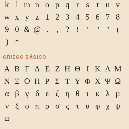
k
l
m
n
o
p
q
r
s
t
u
v
w
x
y
z
1
2
3
4
5
6
7
8
9
0
&
@
.
,
?
!
'
"
"
(
)
*
GRIEGO BÁSICO
Α
Β
Γ
Δ
Ε
Ζ
Η
Θ
Ι
Κ
Λ
Μ
Ν
Ξ
Ο
Π
Ρ
Σ
Τ
Υ
Φ
Χ
Ψ
Ω
α
β
γ
δ
ε
ζ
η
θ
ι
κ
λ
μ
ν
ξ
ο
π
ρ
σ
ς
τ
υ
φ
χ
ψ
ω