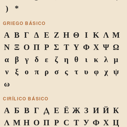
)
*
GRIEGO BÁSICO
Α
Β
Γ
Δ
Ε
Ζ
Η
Θ
Ι
Κ
Λ
Μ
Ν
Ξ
Ο
Π
Ρ
Σ
Τ
Υ
Φ
Χ
Ψ
Ω
α
β
γ
δ
ε
ζ
η
θ
ι
κ
λ
μ
ν
ξ
ο
π
ρ
σ
ς
τ
υ
φ
χ
ψ
ω
CIRÍLICO BÁSICO
А
Б
В
Г
Д
Е
Ё
Ж
З
И
Й
К
Л
М
Н
О
П
Р
С
Т
У
Ф
Х
Ц