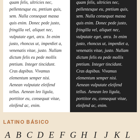
quam felis, ultricies nec,
quam felis, ultricies nec,
pellentesque eu, pretium quis,
pellentesque eu, pretium quis,
sem. Nulla consequat massa
sem. Nulla consequat massa
quis enim. Donec pede justo,
quis enim. Donec pede justo,
fringilla vel, aliquet nec,
fringilla vel, aliquet nec,
vulputate eget, arcu. In enim
vulputate eget, arcu. In enim
justo, rhoncus ut, imperdiet a,
justo, rhoncus ut, imperdiet a,
venenatis vitae, justo. Nullam
venenatis vitae, justo. Nullam
dictum felis eu pede mollis
dictum felis eu pede mollis
pretium. Integer tincidunt.
pretium. Integer tincidunt.
Cras dapibus. Vivamus
Cras dapibus. Vivamus
elementum semper nisi.
elementum semper nisi.
Aenean vulputate eleifend
Aenean vulputate eleifend
tellus. Aenean leo ligula,
tellus. Aenean leo ligula,
porttitor eu, consequat vitae,
porttitor eu, consequat vitae,
eleifend ac, enim.
eleifend ac, enim.
LATINO BÁSICO
A
B
C
D
E
F
G
H
I
J
K
L