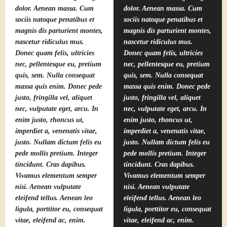
dolor. Aenean massa. Cum
dolor. Aenean massa. Cum
sociis natoque penatibus et
sociis natoque penatibus et
magnis dis parturient montes,
magnis dis parturient montes,
nascetur ridiculus mus.
nascetur ridiculus mus.
Donec quam felis, ultricies
Donec quam felis, ultricies
nec, pellentesque eu, pretium
nec, pellentesque eu, pretium
quis, sem. Nulla consequat
quis, sem. Nulla consequat
massa quis enim. Donec pede
massa quis enim. Donec pede
justo, fringilla vel, aliquet
justo, fringilla vel, aliquet
nec, vulputate eget, arcu. In
nec, vulputate eget, arcu. In
enim justo, rhoncus ut,
enim justo, rhoncus ut,
imperdiet a, venenatis vitae,
imperdiet a, venenatis vitae,
justo. Nullam dictum felis eu
justo. Nullam dictum felis eu
pede mollis pretium. Integer
pede mollis pretium. Integer
tincidunt. Cras dapibus.
tincidunt. Cras dapibus.
Vivamus elementum semper
Vivamus elementum semper
nisi. Aenean vulputate
nisi. Aenean vulputate
eleifend tellus. Aenean leo
eleifend tellus. Aenean leo
ligula, porttitor eu, consequat
ligula, porttitor eu, consequat
vitae, eleifend ac, enim.
vitae, eleifend ac, enim.