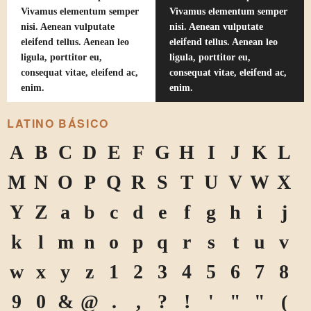
Vivamus elementum semper
Vivamus elementum semper
nisi. Aenean vulputate
nisi. Aenean vulputate
eleifend tellus. Aenean leo
eleifend tellus. Aenean leo
ligula, porttitor eu,
ligula, porttitor eu,
consequat vitae, eleifend ac,
consequat vitae, eleifend ac,
enim.
enim.
LATINO BÁSICO
A
B
C
D
E
F
G
H
I
J
K
L
M
N
O
P
Q
R
S
T
U
V
W
X
Y
Z
a
b
c
d
e
f
g
h
i
j
k
l
m
n
o
p
q
r
s
t
u
v
w
x
y
z
1
2
3
4
5
6
7
8
9
0
&
@
.
,
?
!
'
"
"
(