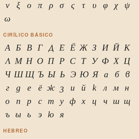
ν
ξ
ο
π
ρ
σ
ς
τ
υ
φ
χ
ψ
ω
CIRÍLICO BÁSICO
А
Б
В
Г
Д
Е
Ё
Ж
З
И
Й
К
Л
М
Н
О
П
Р
С
Т
У
Ф
Х
Ц
Ч
Ш
Щ
Ъ
Ы
Ь
Э
Ю
Я
а
б
в
г
д
е
ё
ж
з
и
й
к
л
м
н
о
п
р
с
т
у
ф
х
ц
ч
ш
щ
ъ
ы
ь
э
ю
я
HEBREO