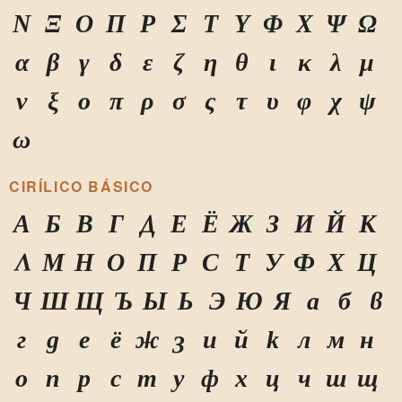
Ν
Ξ
Ο
Π
Ρ
Σ
Τ
Υ
Φ
Χ
Ψ
Ω
α
β
γ
δ
ε
ζ
η
θ
ι
κ
λ
μ
ν
ξ
ο
π
ρ
σ
ς
τ
υ
φ
χ
ψ
ω
CIRÍLICO BÁSICO
А
Б
В
Г
Д
Е
Ё
Ж
З
И
Й
К
Л
М
Н
О
П
Р
С
Т
У
Ф
Х
Ц
Ч
Ш
Щ
Ъ
Ы
Ь
Э
Ю
Я
а
б
в
г
д
е
ё
ж
з
и
й
к
л
м
н
о
п
р
с
т
у
ф
х
ц
ч
ш
щ