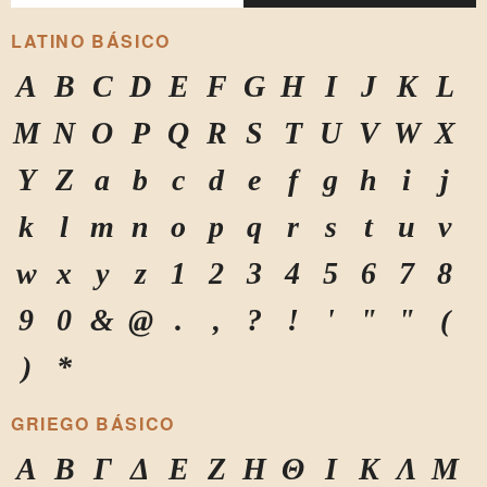
LATINO BÁSICO
A
B
C
D
E
F
G
H
I
J
K
L
M
N
O
P
Q
R
S
T
U
V
W
X
Y
Z
a
b
c
d
e
f
g
h
i
j
k
l
m
n
o
p
q
r
s
t
u
v
w
x
y
z
1
2
3
4
5
6
7
8
9
0
&
@
.
,
?
!
'
"
"
(
)
*
GRIEGO BÁSICO
Α
Β
Γ
Δ
Ε
Ζ
Η
Θ
Ι
Κ
Λ
Μ