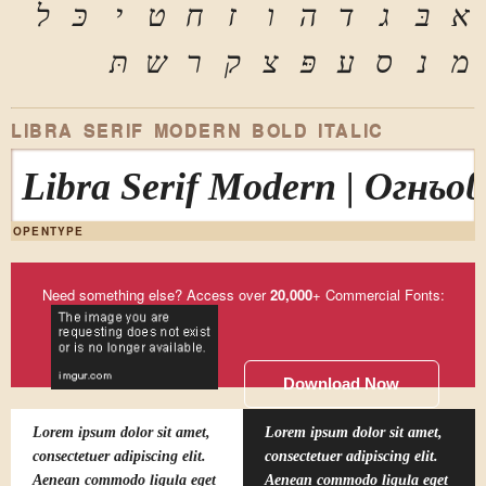
א
בּ
ג
ד
ה
ו
ז
ח
ט
י
כּ
ל
מ
נ
ס
ע
פּ
צ
ק
ר
ש
תּ
LIBRA SERIF MODERN BOLD ITALIC
Libra Serif Modern | Огн
OPENTYPE
Need something else? Access over
20,000
+ Commercial Fonts:
Download Now
Lorem ipsum dolor sit amet,
Lorem ipsum dolor sit amet,
consectetuer adipiscing elit.
consectetuer adipiscing elit.
Aenean commodo ligula eget
Aenean commodo ligula eget