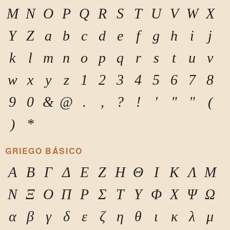
M
N
O
P
Q
R
S
T
U
V
W
X
Y
Z
a
b
c
d
e
f
g
h
i
j
k
l
m
n
o
p
q
r
s
t
u
v
w
x
y
z
1
2
3
4
5
6
7
8
9
0
&
@
.
,
?
!
'
"
"
(
)
*
GRIEGO BÁSICO
Α
Β
Γ
Δ
Ε
Ζ
Η
Θ
Ι
Κ
Λ
Μ
Ν
Ξ
Ο
Π
Ρ
Σ
Τ
Υ
Φ
Χ
Ψ
Ω
α
β
γ
δ
ε
ζ
η
θ
ι
κ
λ
μ