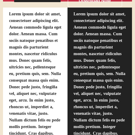
Download Now
Lorem ipsum dolor sit amet,
Lorem ipsum dolor sit amet,
consectetuer adipiscing elit.
consectetuer adipiscing elit.
Aenean commodo ligula eget
Aenean commodo ligula eget
dolor. Aenean massa. Cum
dolor. Aenean massa. Cum
sociis natoque penatibus et
sociis natoque penatibus et
magnis dis parturient
magnis dis parturient
montes, nascetur ridiculus
montes, nascetur ridiculus
mus. Donec quam felis,
mus. Donec quam felis,
ultricies nec, pellentesque
ultricies nec, pellentesque
eu, pretium quis, sem. Nulla
eu, pretium quis, sem. Nulla
consequat massa quis enim.
consequat massa quis enim.
Donec pede justo, fringilla
Donec pede justo, fringilla
vel, aliquet nec, vulputate
vel, aliquet nec, vulputate
eget, arcu. In enim justo,
eget, arcu. In enim justo,
rhoncus ut, imperdiet a,
rhoncus ut, imperdiet a,
venenatis vitae, justo.
venenatis vitae, justo.
Nullam dictum felis eu pede
Nullam dictum felis eu pede
mollis pretium. Integer
mollis pretium. Integer
tincidunt. Cras dapibus.
tincidunt. Cras dapibus.