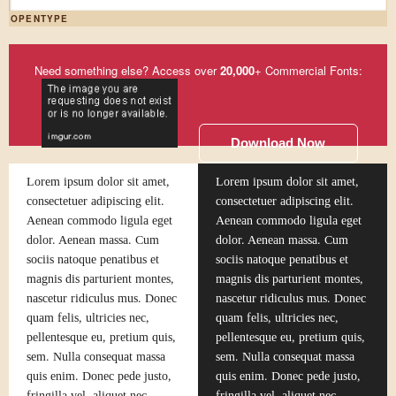
OPENTYPE
Need something else? Access over
20,000
+ Commercial Fonts:
Download Now
Lorem ipsum dolor sit amet,
Lorem ipsum dolor sit amet,
consectetuer adipiscing elit.
consectetuer adipiscing elit.
Aenean commodo ligula eget
Aenean commodo ligula eget
dolor. Aenean massa. Cum
dolor. Aenean massa. Cum
sociis natoque penatibus et
sociis natoque penatibus et
magnis dis parturient montes,
magnis dis parturient montes,
nascetur ridiculus mus. Donec
nascetur ridiculus mus. Donec
quam felis, ultricies nec,
quam felis, ultricies nec,
pellentesque eu, pretium quis,
pellentesque eu, pretium quis,
sem. Nulla consequat massa
sem. Nulla consequat massa
quis enim. Donec pede justo,
quis enim. Donec pede justo,
fringilla vel, aliquet nec,
fringilla vel, aliquet nec,