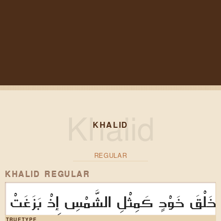
KHALID
REGULAR
KHALID REGULAR
لْقَ خَوْدٍ كَمِثْلِ الشَّمْسِ إِذْ بَزَغَتْ
TRUETYPE