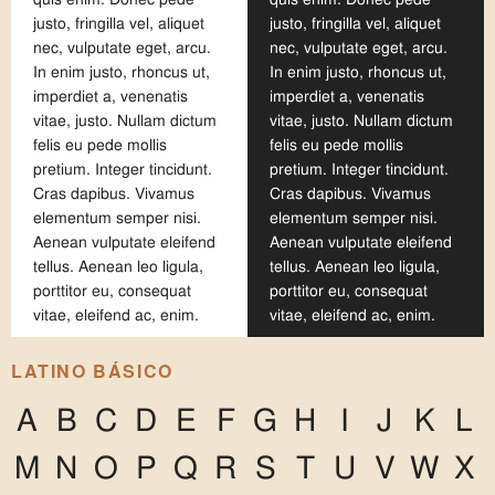
justo, fringilla vel, aliquet
justo, fringilla vel, aliquet
nec, vulputate eget, arcu.
nec, vulputate eget, arcu.
In enim justo, rhoncus ut,
In enim justo, rhoncus ut,
imperdiet a, venenatis
imperdiet a, venenatis
vitae, justo. Nullam dictum
vitae, justo. Nullam dictum
felis eu pede mollis
felis eu pede mollis
pretium. Integer tincidunt.
pretium. Integer tincidunt.
Cras dapibus. Vivamus
Cras dapibus. Vivamus
elementum semper nisi.
elementum semper nisi.
Aenean vulputate eleifend
Aenean vulputate eleifend
tellus. Aenean leo ligula,
tellus. Aenean leo ligula,
porttitor eu, consequat
porttitor eu, consequat
vitae, eleifend ac, enim.
vitae, eleifend ac, enim.
LATINO BÁSICO
A
B
C
D
E
F
G
H
I
J
K
L
M
N
O
P
Q
R
S
T
U
V
W
X