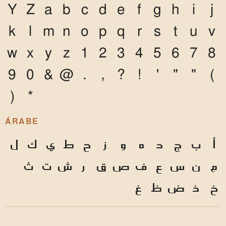
Y
Z
a
b
c
d
e
f
g
h
i
j
k
l
m
n
o
p
q
r
s
t
u
v
w
x
y
z
1
2
3
4
5
6
7
8
9
0
&
@
.
,
?
!
'
"
"
(
)
*
ÁRABE
أ
ب
ج
د
ه
و
ز
ح
ط
ي
ك
ل
م
ن
س
ع
ف
ص
ق
ر
ش
ت
ث
خ
ذ
ض
ظ
غ