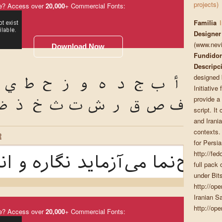
projects)
e? Access over
20,000
+ Commercial Fonts:
Familia
Designer
(www.nev
Download Now
Fundidor
Descripc
designed 
أ
ب
ج
د
ه
و
ز
ح
ط
ي
Initiativ
provide a 
ف
ص
ق
ر
ش
ت
ث
خ
ذ
ض
script. It
and Irania
contexts. 
R
for Persia
http://fed
 طرح‌نما می‌آزماید نگاره و ا
full pack 
under Bits
http://ope
Iranian S
http://ope
e? Access over
20,000
+ Commercial Fonts: