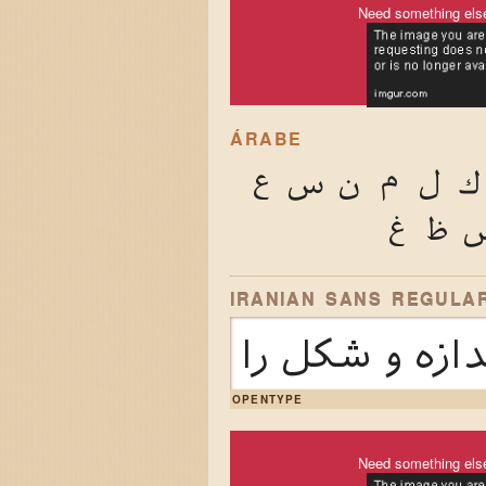
Need something els
ÁRABE
ك
ل
م
ن
س
ع
ظ
غ
IRANIAN SANS REGULA
ندازه و شکل را
OPENTYPE
Need something els