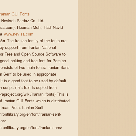
Iranian GUI Fonts
Neviseh Pardaz Co. Ltd.
isa.com), Hooman Mehr, Hadi Navid
a
www.nevisa.com
ión
The Iranian family of the fonts are
by support from Iranian National
e for Free and Open Source Software to
good looking and free font for Persian
 consists of two main fonts: Iranian Sans
n Serif to be used in appropriate
It is a good font to be used by default
n script. (this text is copied from
oraproject.org/wiki/Iranian_fonts) This is
این
of Iranian GUI Fonts which is distributed
tream Vera. Iranian Serif:
nfontlibrary.org/en/font/iranian-serif/
ans:
nfontlibrary.org/en/font/iranian-sans/