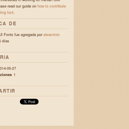
ease read our guide on
how to contribute
ting font
.
CA DE
UI Fonts fue agregada por
ebraminio
 días
RIA
014-05-27
aciones
1
ARTIR