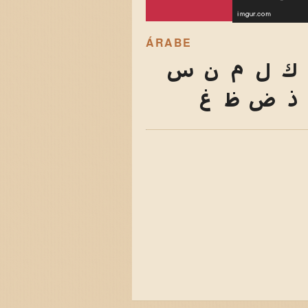
ÁRABE
ك
ل
م
ن
س
ذ
ض
ظ
غ