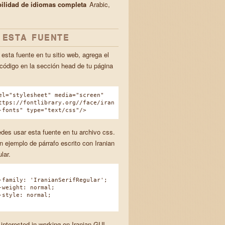
ilidad de idiomas completa
Arabic,
 ESTA FUENTE
esta fuente en tu sitio web, agrega el
 código en la sección head de tu página
el="stylesheet" media="screen"
ttps://fontlibrary.org//face/iran
-fonts" type="text/css"/>
des usar esta fuente en tu archivo css.
این طرح‌
n ejemplo de párrafo escrito con Iranian
lar.
amily: 'IranianSerifRegular';
eight: normal;
tyle: normal;
 interested in working on Iranian GUI