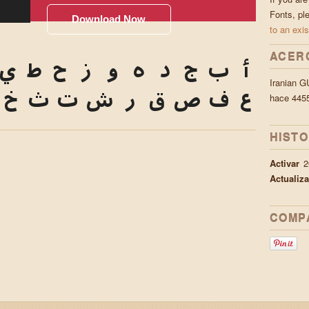
Fonts, pl
Download Now
to an exis
ACER
أ
ب
ج
د
ه
و
ز
ح
ط
ي
Iranian G
ع
ف
ص
ق
ر
ش
ت
ث
خ
hace 4455
HISTO
Activar
2
Actualiz
COMP