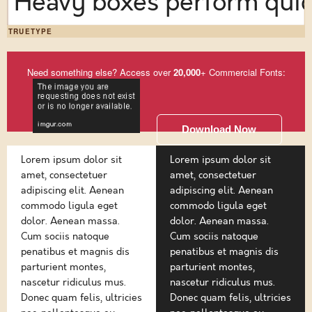
Heavy boxes perform quick
TRUETYPE
Need something else? Access over
20,000
+ Commercial Fonts:
Download Now
Lorem ipsum dolor sit
Lorem ipsum dolor sit
amet, consectetuer
amet, consectetuer
adipiscing elit. Aenean
adipiscing elit. Aenean
commodo ligula eget
commodo ligula eget
dolor. Aenean massa.
dolor. Aenean massa.
Cum sociis natoque
Cum sociis natoque
penatibus et magnis dis
penatibus et magnis dis
parturient montes,
parturient montes,
nascetur ridiculus mus.
nascetur ridiculus mus.
Donec quam felis, ultricies
Donec quam felis, ultricies