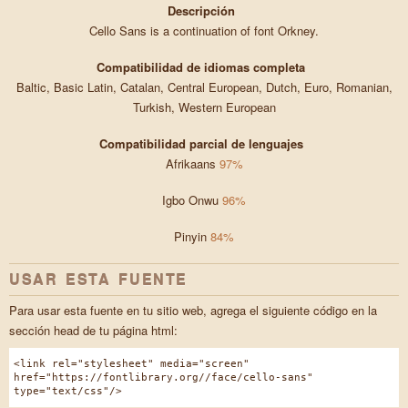
Descripción
Cello Sans is a continuation of font Orkney.
Compatibilidad de idiomas completa
Baltic, Basic Latin, Catalan, Central European, Dutch, Euro, Romanian,
Turkish, Western European
Compatibilidad parcial de lenguajes
Afrikaans
97%
Igbo Onwu
96%
Pinyin
84%
USAR ESTA FUENTE
Para usar esta fuente en tu sitio web, agrega el siguiente código en la
sección head de tu página html:
<link rel="stylesheet" media="screen"
href="https://fontlibrary.org//face/cello-sans"
type="text/css"/>