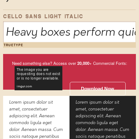
CELLO SANS LIGHT ITALIC
Heavy boxes perform quick
TRUETYPE
Need something else? Access over
20,000
+ Commercial Fonts:
Download Now
Lorem ipsum dolor sit
Lorem ipsum dolor sit
amet, consectetuer
amet, consectetuer
adipiscing elit. Aenean
adipiscing elit. Aenean
commodo ligula eget
commodo ligula eget
dolor. Aenean massa. Cum
dolor. Aenean massa. Cum
sociis natoque penatibus
sociis natoque penatibus