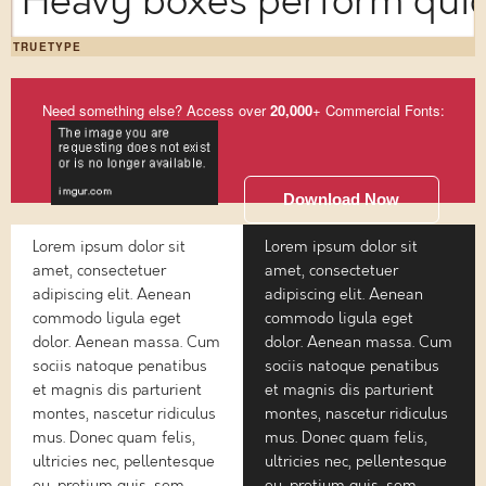
Heavy boxes perform quick
TRUETYPE
Need something else? Access over
20,000
+ Commercial Fonts:
Download Now
Lorem ipsum dolor sit
Lorem ipsum dolor sit
amet, consectetuer
amet, consectetuer
adipiscing elit. Aenean
adipiscing elit. Aenean
commodo ligula eget
commodo ligula eget
dolor. Aenean massa. Cum
dolor. Aenean massa. Cum
sociis natoque penatibus
sociis natoque penatibus
et magnis dis parturient
et magnis dis parturient
montes, nascetur ridiculus
montes, nascetur ridiculus
mus. Donec quam felis,
mus. Donec quam felis,
ultricies nec, pellentesque
ultricies nec, pellentesque
eu, pretium quis, sem.
eu, pretium quis, sem.