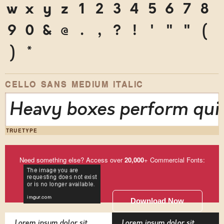
w
x
y
z
1
2
3
4
5
6
7
8
9
0
&
@
.
,
?
!
'
"
"
(
)
*
CELLO SANS MEDIUM ITALIC
Heavy boxes perform quic
TRUETYPE
Need something else? Access over
20,000
+ Commercial Fonts:
Download Now
Lorem ipsum dolor sit
Lorem ipsum dolor sit