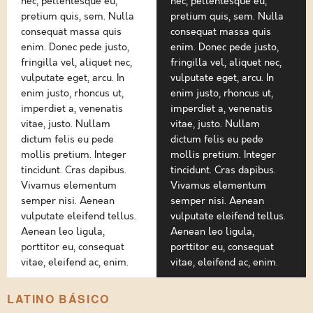
nec, pellentesque eu,
nec, pellentesque eu,
pretium quis, sem. Nulla
pretium quis, sem. Nulla
consequat massa quis
consequat massa quis
enim. Donec pede justo,
enim. Donec pede justo,
fringilla vel, aliquet nec,
fringilla vel, aliquet nec,
vulputate eget, arcu. In
vulputate eget, arcu. In
enim justo, rhoncus ut,
enim justo, rhoncus ut,
imperdiet a, venenatis
imperdiet a, venenatis
vitae, justo. Nullam
vitae, justo. Nullam
dictum felis eu pede
dictum felis eu pede
mollis pretium. Integer
mollis pretium. Integer
tincidunt. Cras dapibus.
tincidunt. Cras dapibus.
Vivamus elementum
Vivamus elementum
semper nisi. Aenean
semper nisi. Aenean
vulputate eleifend tellus.
vulputate eleifend tellus.
Aenean leo ligula,
Aenean leo ligula,
porttitor eu, consequat
porttitor eu, consequat
vitae, eleifend ac, enim.
vitae, eleifend ac, enim.
LATINO BÁSICO