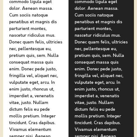
commodo ligula eget
commodo ligula eget
dolor. Aenean massa.
dolor. Aenean massa.
Cum sociis natoque
Cum sociis natoque
penatibus et magnis dis
penatibus et magnis dis
parturient montes,
parturient montes,
nascetur ridiculus mus.
nascetur ridiculus mus.
Donec quam felis, ultricies
Donec quam felis, ultricies
nec, pellentesque eu,
nec, pellentesque eu,
pretium quis, sem. Nulla
pretium quis, sem. Nulla
consequat massa quis
consequat massa quis
enim. Donec pede justo,
enim. Donec pede justo,
fringilla vel, aliquet nec,
fringilla vel, aliquet nec,
vulputate eget, arcu. In
vulputate eget, arcu. In
enim justo, rhoncus ut,
enim justo, rhoncus ut,
imperdiet a, venenatis
imperdiet a, venenatis
vitae, justo. Nullam
vitae, justo. Nullam
dictum felis eu pede
dictum felis eu pede
mollis pretium. Integer
mollis pretium. Integer
tincidunt. Cras dapibus.
tincidunt. Cras dapibus.
Vivamus elementum
Vivamus elementum
semper nisi. Aenean
semper nisi. Aenean