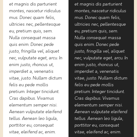
et magnis dis parturient
et magnis dis parturient
montes, nascetur ridiculus
montes, nascetur ridiculus
mus. Donec quam felis,
mus. Donec quam felis,
ultricies nec, pellentesque
ultricies nec, pellentesque
eu, pretium quis, sem.
eu, pretium quis, sem.
Nulla consequat massa
Nulla consequat massa
quis enim. Donec pede
quis enim. Donec pede
justo, fringilla vel, aliquet
justo, fringilla vel, aliquet
nec, vulputate eget, arcu. In
nec, vulputate eget, arcu. In
enim justo, rhoncus ut,
enim justo, rhoncus ut,
imperdiet a, venenatis
imperdiet a, venenatis
vitae, justo. Nullam dictum
vitae, justo. Nullam dictum
felis eu pede mollis
felis eu pede mollis
pretium. Integer tincidunt.
pretium. Integer tincidunt.
Cras dapibus. Vivamus
Cras dapibus. Vivamus
elementum semper nisi.
elementum semper nisi.
Aenean vulputate eleifend
Aenean vulputate eleifend
tellus. Aenean leo ligula,
tellus. Aenean leo ligula,
porttitor eu, consequat
porttitor eu, consequat
vitae, eleifend ac, enim.
vitae, eleifend ac, enim.