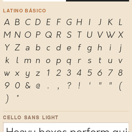
LATINO BÁSICO
A
B
C
D
E
F
G
H
I
J
K
L
M
N
O
P
Q
R
S
T
U
V
W
X
Y
Z
a
b
c
d
e
f
g
h
i
j
k
l
m
n
o
p
q
r
s
t
u
v
w
x
y
z
1
2
3
4
5
6
7
8
9
0
&
@
.
,
?
!
'
"
"
(
)
*
CELLO SANS LIGHT