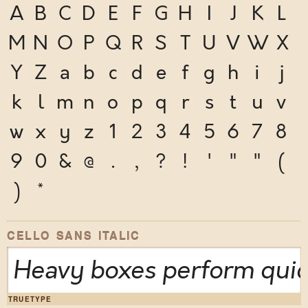
A
B
C
D
E
F
G
H
I
J
K
L
M
N
O
P
Q
R
S
T
U
V
W
X
Y
Z
a
b
c
d
e
f
g
h
i
j
k
l
m
n
o
p
q
r
s
t
u
v
w
x
y
z
1
2
3
4
5
6
7
8
9
0
&
@
.
,
?
!
'
"
"
(
)
*
CELLO SANS ITALIC
Heavy boxes perform quick
TRUETYPE