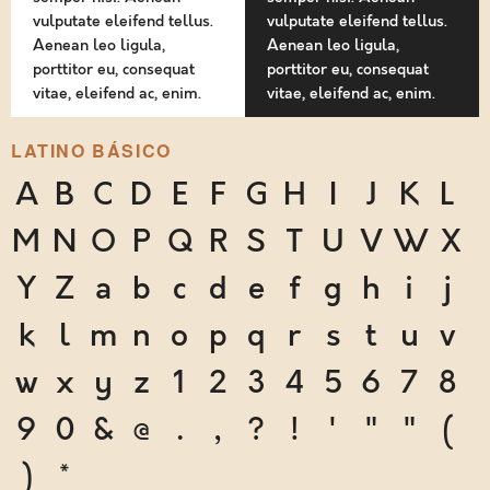
vulputate eleifend tellus.
vulputate eleifend tellus.
Aenean leo ligula,
Aenean leo ligula,
porttitor eu, consequat
porttitor eu, consequat
vitae, eleifend ac, enim.
vitae, eleifend ac, enim.
LATINO BÁSICO
A
B
C
D
E
F
G
H
I
J
K
L
M
N
O
P
Q
R
S
T
U
V
W
X
Y
Z
a
b
c
d
e
f
g
h
i
j
k
l
m
n
o
p
q
r
s
t
u
v
w
x
y
z
1
2
3
4
5
6
7
8
9
0
&
@
.
,
?
!
'
"
"
(
)
*