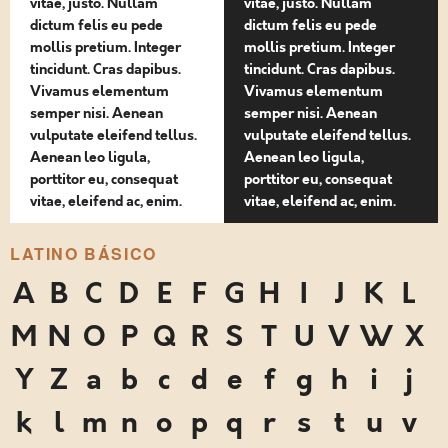
vitae, justo. Nullam
vitae, justo. Nullam
dictum felis eu pede
dictum felis eu pede
mollis pretium. Integer
mollis pretium. Integer
tincidunt. Cras dapibus.
tincidunt. Cras dapibus.
Vivamus elementum
Vivamus elementum
semper nisi. Aenean
semper nisi. Aenean
vulputate eleifend tellus.
vulputate eleifend tellus.
Aenean leo ligula,
Aenean leo ligula,
porttitor eu, consequat
porttitor eu, consequat
vitae, eleifend ac, enim.
vitae, eleifend ac, enim.
LATINO BÁSICO
A
B
C
D
E
F
G
H
I
J
K
L
M
N
O
P
Q
R
S
T
U
V
W
X
Y
Z
a
b
c
d
e
f
g
h
i
j
k
l
m
n
o
p
q
r
s
t
u
v