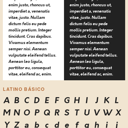
enim justo, rhoncus ut,
enim justo, rhoncus ut,
imperdiet a, venenatis
imperdiet a, venenatis
vitae, justo. Nullam
vitae, justo. Nullam
dictum felis eu pede
dictum felis eu pede
mollis pretium. Integer
mollis pretium. Integer
tincidunt. Cras dapibus.
tincidunt. Cras dapibus.
Vivamus elementum
Vivamus elementum
semper nisi. Aenean
semper nisi. Aenean
vulputate eleifend tellus.
vulputate eleifend tellus.
Aenean leo ligula,
Aenean leo ligula,
porttitor eu, consequat
porttitor eu, consequat
vitae, eleifend ac, enim.
vitae, eleifend ac, enim.
LATINO BÁSICO
A
B
C
D
E
F
G
H
I
J
K
L
M
N
O
P
Q
R
S
T
U
V
W
X
Y
Z
a
b
c
d
e
f
g
h
i
j