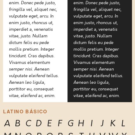
enim. Donec pede justo,
enim. Donec pede justo,
fringilla vel, aliquet nec,
fringilla vel, aliquet nec,
vulputate eget, arcu. In
vulputate eget, arcu. In
enim justo, rhoncus ut,
enim justo, rhoncus ut,
imperdiet a, venenatis
imperdiet a, venenatis
vitae, justo. Nullam
vitae, justo. Nullam
dictum felis eu pede
dictum felis eu pede
mollis pretium. Integer
mollis pretium. Integer
tincidunt. Cras dapibus.
tincidunt. Cras dapibus.
Vivamus elementum
Vivamus elementum
semper nisi. Aenean
semper nisi. Aenean
vulputate eleifend tellus.
vulputate eleifend tellus.
Aenean leo ligula,
Aenean leo ligula,
porttitor eu, consequat
porttitor eu, consequat
vitae, eleifend ac, enim.
vitae, eleifend ac, enim.
LATINO BÁSICO
A
B
C
D
E
F
G
H
I
J
K
L