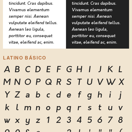
tincidunt. Cras dapibus.
tincidunt. Cras dapibus.
Vivamus elementum
Vivamus elementum
semper nisi. Aenean
semper nisi. Aenean
vulputate eleifend tellus.
vulputate eleifend tellus.
Aenean leo ligula,
Aenean leo ligula,
porttitor eu, consequat
porttitor eu, consequat
vitae, eleifend ac, enim.
vitae, eleifend ac, enim.
LATINO BÁSICO
A
B
C
D
E
F
G
H
I
J
K
L
M
N
O
P
Q
R
S
T
U
V
W
X
Y
Z
a
b
c
d
e
f
g
h
i
j
k
l
m
n
o
p
q
r
s
t
u
v
w
x
y
z
1
2
3
4
5
6
7
8