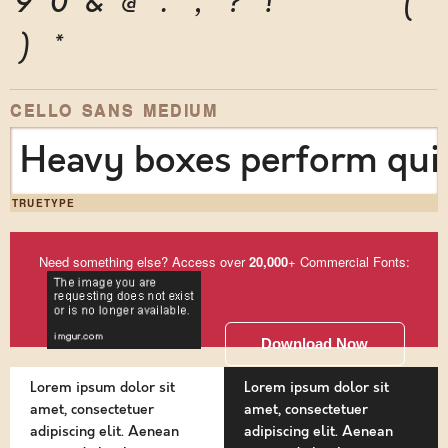
9
0
&
@
.
,
?
!
'
"
"
(
)
*
CELLO SANS MEDIUM
Heavy boxes perform quic
TRUETYPE
Need something else? Access over
20,000
+ Commercial Fonts:
Download Now
Lorem ipsum dolor sit
Lorem ipsum dolor sit
amet, consectetuer
amet, consectetuer
adipiscing elit. Aenean
adipiscing elit. Aenean