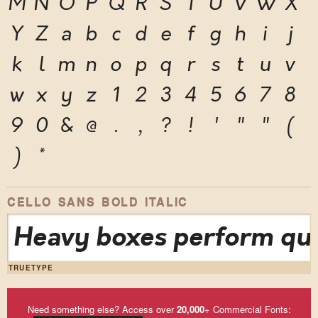
M
N
O
P
Q
R
S
T
U
V
W
X
Y
Z
a
b
c
d
e
f
g
h
i
j
k
l
m
n
o
p
q
r
s
t
u
v
w
x
y
z
1
2
3
4
5
6
7
8
9
0
&
@
.
,
?
!
'
"
"
(
)
*
CELLO SANS BOLD ITALIC
Heavy boxes perform quic
TRUETYPE
Need something else? Access over
20,000
+ Commercial Fonts: