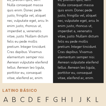
Nulla consequat massa
Nulla consequat massa
quis enim. Donec pede
quis enim. Donec pede
justo, fringilla vel, aliquet
justo, fringilla vel, aliquet
nec, vulputate eget, arcu. In
nec, vulputate eget, arcu. In
enim justo, rhoncus ut,
enim justo, rhoncus ut,
imperdiet a, venenatis
imperdiet a, venenatis
vitae, justo. Nullam dictum
vitae, justo. Nullam dictum
felis eu pede mollis
felis eu pede mollis
pretium. Integer tincidunt.
pretium. Integer tincidunt.
Cras dapibus. Vivamus
Cras dapibus. Vivamus
elementum semper nisi.
elementum semper nisi.
Aenean vulputate eleifend
Aenean vulputate eleifend
tellus. Aenean leo ligula,
tellus. Aenean leo ligula,
porttitor eu, consequat
porttitor eu, consequat
vitae, eleifend ac, enim.
vitae, eleifend ac, enim.
LATINO BÁSICO
A
B
C
D
E
F
G
H
I
J
K
L