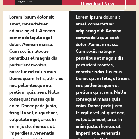
Download Now
Lorem ipsum dolor sit
Lorem ipsum dolor sit
amet, consectetuer
amet, consectetuer
adipiscing elit. Aenean
adipiscing elit. Aenean
commodo ligula eget
commodo ligula eget
dolor. Aenean massa.
dolor. Aenean massa.
Cum sociis natoque
Cum sociis natoque
penatibus et magnis dis
penatibus et magnis dis
parturient montes,
parturient montes,
nascetur ridiculus mus.
nascetur ridiculus mus.
Donec quam felis, ultricies
Donec quam felis, ultricies
nec, pellentesque eu,
nec, pellentesque eu,
pretium quis, sem. Nulla
pretium quis, sem. Nulla
consequat massa quis
consequat massa quis
enim. Donec pede justo,
enim. Donec pede justo,
fringilla vel, aliquet nec,
fringilla vel, aliquet nec,
vulputate eget, arcu. In
vulputate eget, arcu. In
enim justo, rhoncus ut,
enim justo, rhoncus ut,
imperdiet a, venenatis
imperdiet a, venenatis