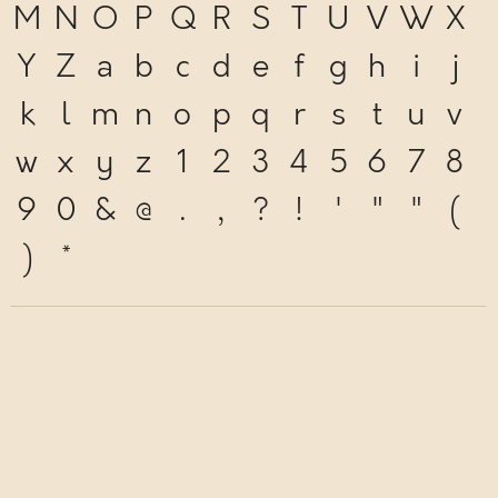
M
N
O
P
Q
R
S
T
U
V
W
X
Y
Z
a
b
c
d
e
f
g
h
i
j
k
l
m
n
o
p
q
r
s
t
u
v
w
x
y
z
1
2
3
4
5
6
7
8
9
0
&
@
.
,
?
!
'
"
"
(
)
*