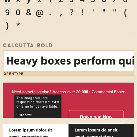
9
0
&
@
.
,
?
!
'
"
"
(
)
*
CALCUTTA BOLD
Heavy boxes perform quic
OPENTYPE
Need something else? Access over
20,000
+ Commercial Fonts:
Download Now
Lorem ipsum dolor sit
Lorem ipsum dolor sit