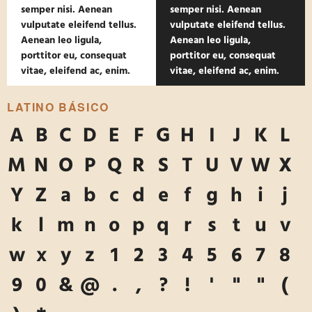
semper nisi. Aenean
semper nisi. Aenean
vulputate eleifend tellus.
vulputate eleifend tellus.
Aenean leo ligula,
Aenean leo ligula,
porttitor eu, consequat
porttitor eu, consequat
vitae, eleifend ac, enim.
vitae, eleifend ac, enim.
LATINO BÁSICO
A
B
C
D
E
F
G
H
I
J
K
L
M
N
O
P
Q
R
S
T
U
V
W
X
Y
Z
a
b
c
d
e
f
g
h
i
j
k
l
m
n
o
p
q
r
s
t
u
v
w
x
y
z
1
2
3
4
5
6
7
8
9
0
&
@
.
,
?
!
'
"
"
(