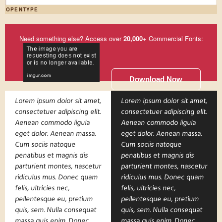
OPENTYPE
Need something else? Access over
20,000
+ Commercial Fonts:
Download Now
Lorem ipsum dolor sit amet,
Lorem ipsum dolor sit amet,
consectetuer adipiscing elit.
consectetuer adipiscing elit.
Aenean commodo ligula
Aenean commodo ligula
eget dolor. Aenean massa.
eget dolor. Aenean massa.
Cum sociis natoque
Cum sociis natoque
penatibus et magnis dis
penatibus et magnis dis
parturient montes, nascetur
parturient montes, nascetur
ridiculus mus. Donec quam
ridiculus mus. Donec quam
felis, ultricies nec,
felis, ultricies nec,
pellentesque eu, pretium
pellentesque eu, pretium
quis, sem. Nulla consequat
quis, sem. Nulla consequat
massa quis enim. Donec
massa quis enim. Donec