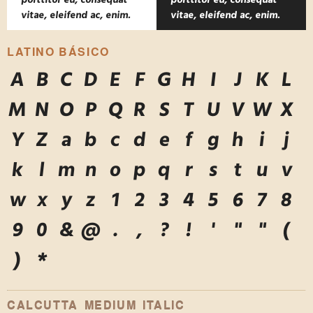
porttitor eu, consequat
porttitor eu, consequat
vitae, eleifend ac, enim.
vitae, eleifend ac, enim.
LATINO BÁSICO
A
B
C
D
E
F
G
H
I
J
K
L
M
N
O
P
Q
R
S
T
U
V
W
X
Y
Z
a
b
c
d
e
f
g
h
i
j
k
l
m
n
o
p
q
r
s
t
u
v
w
x
y
z
1
2
3
4
5
6
7
8
9
0
&
@
.
,
?
!
'
"
"
(
)
*
CALCUTTA MEDIUM ITALIC