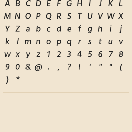
A
B
C
D
E
F
G
H
I
J
K
L
M
N
O
P
Q
R
S
T
U
V
W
X
Y
Z
a
b
c
d
e
f
g
h
i
j
k
l
m
n
o
p
q
r
s
t
u
v
w
x
y
z
1
2
3
4
5
6
7
8
9
0
&
@
.
,
?
!
'
"
"
(
)
*