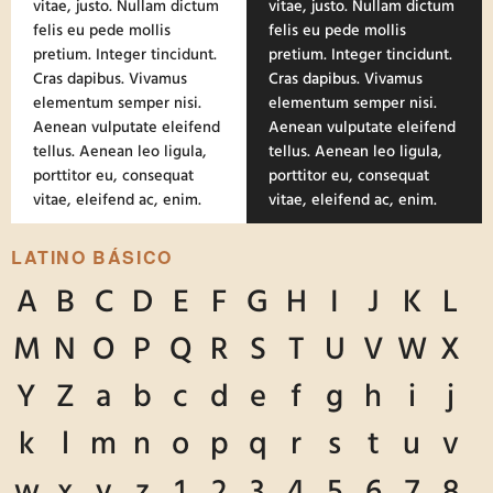
vitae, justo. Nullam dictum
vitae, justo. Nullam dictum
felis eu pede mollis
felis eu pede mollis
pretium. Integer tincidunt.
pretium. Integer tincidunt.
Cras dapibus. Vivamus
Cras dapibus. Vivamus
elementum semper nisi.
elementum semper nisi.
Aenean vulputate eleifend
Aenean vulputate eleifend
tellus. Aenean leo ligula,
tellus. Aenean leo ligula,
porttitor eu, consequat
porttitor eu, consequat
vitae, eleifend ac, enim.
vitae, eleifend ac, enim.
LATINO BÁSICO
A
B
C
D
E
F
G
H
I
J
K
L
M
N
O
P
Q
R
S
T
U
V
W
X
Y
Z
a
b
c
d
e
f
g
h
i
j
k
l
m
n
o
p
q
r
s
t
u
v
w
x
y
z
1
2
3
4
5
6
7
8