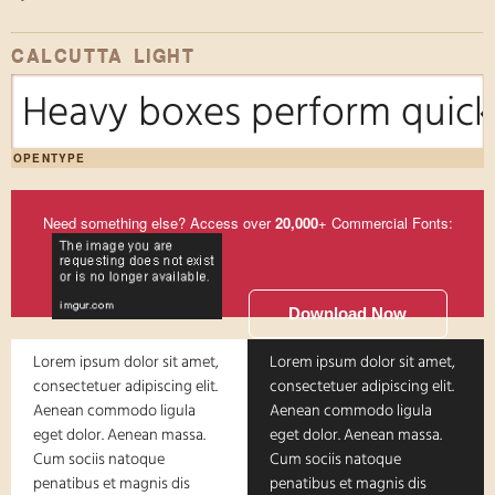
CALCUTTA LIGHT
Heavy boxes perform quick 
OPENTYPE
Need something else? Access over
20,000
+ Commercial Fonts:
Download Now
Lorem ipsum dolor sit amet,
Lorem ipsum dolor sit amet,
consectetuer adipiscing elit.
consectetuer adipiscing elit.
Aenean commodo ligula
Aenean commodo ligula
eget dolor. Aenean massa.
eget dolor. Aenean massa.
Cum sociis natoque
Cum sociis natoque
penatibus et magnis dis
penatibus et magnis dis