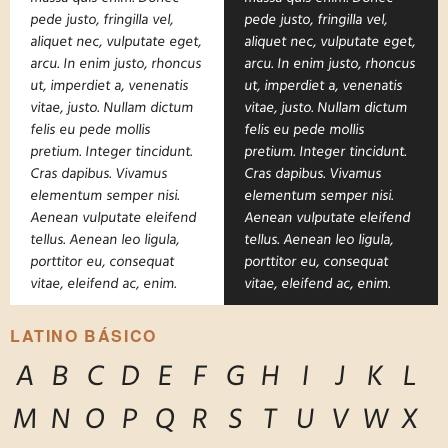
pede justo, fringilla vel,
pede justo, fringilla vel,
aliquet nec, vulputate eget,
aliquet nec, vulputate eget,
arcu. In enim justo, rhoncus
arcu. In enim justo, rhoncus
ut, imperdiet a, venenatis
ut, imperdiet a, venenatis
vitae, justo. Nullam dictum
vitae, justo. Nullam dictum
felis eu pede mollis
felis eu pede mollis
pretium. Integer tincidunt.
pretium. Integer tincidunt.
Cras dapibus. Vivamus
Cras dapibus. Vivamus
elementum semper nisi.
elementum semper nisi.
Aenean vulputate eleifend
Aenean vulputate eleifend
tellus. Aenean leo ligula,
tellus. Aenean leo ligula,
porttitor eu, consequat
porttitor eu, consequat
vitae, eleifend ac, enim.
vitae, eleifend ac, enim.
LATINO BÁSICO
A
B
C
D
E
F
G
H
I
J
K
L
M
N
O
P
Q
R
S
T
U
V
W
X