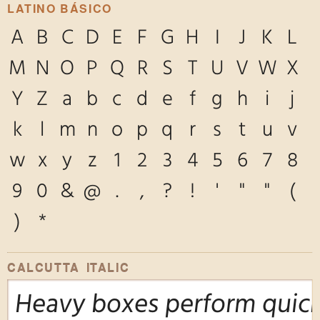
LATINO BÁSICO
A
B
C
D
E
F
G
H
I
J
K
L
M
N
O
P
Q
R
S
T
U
V
W
X
Y
Z
a
b
c
d
e
f
g
h
i
j
k
l
m
n
o
p
q
r
s
t
u
v
w
x
y
z
1
2
3
4
5
6
7
8
9
0
&
@
.
,
?
!
'
"
"
(
)
*
CALCUTTA ITALIC
Heavy boxes perform quick 