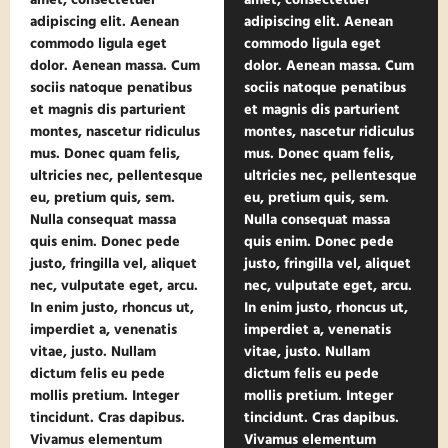
amet, consectetuer
amet, consectetuer
adipiscing elit. Aenean
adipiscing elit. Aenean
commodo ligula eget
commodo ligula eget
dolor. Aenean massa. Cum
dolor. Aenean massa. Cum
sociis natoque penatibus
sociis natoque penatibus
et magnis dis parturient
et magnis dis parturient
montes, nascetur ridiculus
montes, nascetur ridiculus
mus. Donec quam felis,
mus. Donec quam felis,
ultricies nec, pellentesque
ultricies nec, pellentesque
eu, pretium quis, sem.
eu, pretium quis, sem.
Nulla consequat massa
Nulla consequat massa
quis enim. Donec pede
quis enim. Donec pede
justo, fringilla vel, aliquet
justo, fringilla vel, aliquet
nec, vulputate eget, arcu.
nec, vulputate eget, arcu.
In enim justo, rhoncus ut,
In enim justo, rhoncus ut,
imperdiet a, venenatis
imperdiet a, venenatis
vitae, justo. Nullam
vitae, justo. Nullam
dictum felis eu pede
dictum felis eu pede
mollis pretium. Integer
mollis pretium. Integer
tincidunt. Cras dapibus.
tincidunt. Cras dapibus.
Vivamus elementum
Vivamus elementum