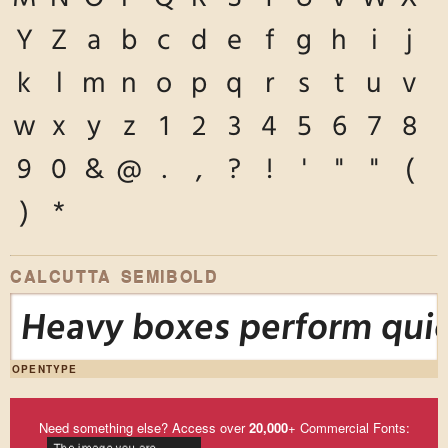
Y
Z
a
b
c
d
e
f
g
h
i
j
k
l
m
n
o
p
q
r
s
t
u
v
w
x
y
z
1
2
3
4
5
6
7
8
9
0
&
@
.
,
?
!
'
"
"
(
)
*
CALCUTTA SEMIBOLD
Heavy boxes perform quic
OPENTYPE
Need something else? Access over
20,000
+ Commercial Fonts: