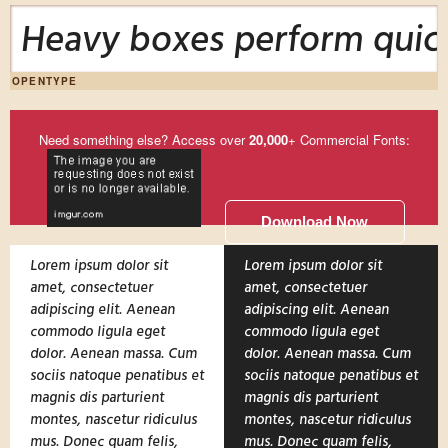
Heavy boxes perform quick
OPENTYPE
Need something else? Access over
20,000
+ Commercial Fonts:
Download Now
Lorem ipsum dolor sit
Lorem ipsum dolor sit
amet, consectetuer
amet, consectetuer
adipiscing elit. Aenean
adipiscing elit. Aenean
commodo ligula eget
commodo ligula eget
dolor. Aenean massa. Cum
dolor. Aenean massa. Cum
sociis natoque penatibus et
sociis natoque penatibus et
magnis dis parturient
magnis dis parturient
montes, nascetur ridiculus
montes, nascetur ridiculus
mus. Donec quam felis,
mus. Donec quam felis,