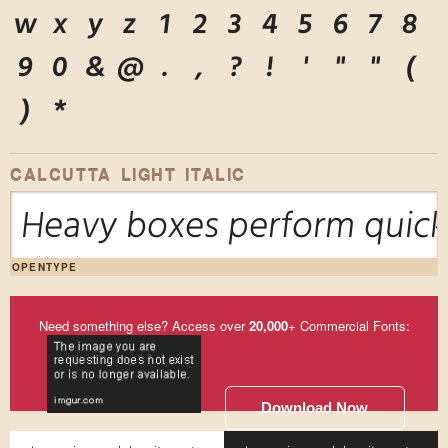
w
x
y
z
1
2
3
4
5
6
7
8
9
0
&
@
.
,
?
!
'
"
"
(
)
*
CALCUTTA LIGHT ITALIC
Heavy boxes perform quick 
OPENTYPE
Need something else? Access over
20,000
+ Commercial Fonts:
Download Now