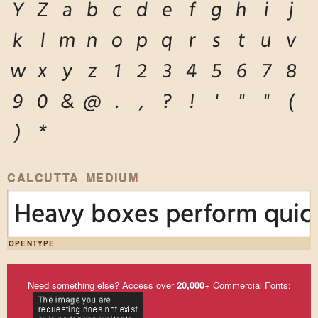
Y
Z
a
b
c
d
e
f
g
h
i
j
k
l
m
n
o
p
q
r
s
t
u
v
w
x
y
z
1
2
3
4
5
6
7
8
9
0
&
@
.
,
?
!
'
"
"
(
)
*
CALCUTTA MEDIUM
Heavy boxes perform quick
OPENTYPE
Need something else? Access over
20,000
+ Commercial Fonts: