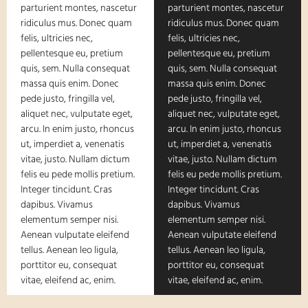
parturient montes, nascetur
parturient montes, nascetur
ridiculus mus. Donec quam
ridiculus mus. Donec quam
felis, ultricies nec,
felis, ultricies nec,
pellentesque eu, pretium
pellentesque eu, pretium
quis, sem. Nulla consequat
quis, sem. Nulla consequat
massa quis enim. Donec
massa quis enim. Donec
pede justo, fringilla vel,
pede justo, fringilla vel,
aliquet nec, vulputate eget,
aliquet nec, vulputate eget,
arcu. In enim justo, rhoncus
arcu. In enim justo, rhoncus
ut, imperdiet a, venenatis
ut, imperdiet a, venenatis
vitae, justo. Nullam dictum
vitae, justo. Nullam dictum
felis eu pede mollis pretium.
felis eu pede mollis pretium.
Integer tincidunt. Cras
Integer tincidunt. Cras
dapibus. Vivamus
dapibus. Vivamus
elementum semper nisi.
elementum semper nisi.
Aenean vulputate eleifend
Aenean vulputate eleifend
tellus. Aenean leo ligula,
tellus. Aenean leo ligula,
porttitor eu, consequat
porttitor eu, consequat
vitae, eleifend ac, enim.
vitae, eleifend ac, enim.