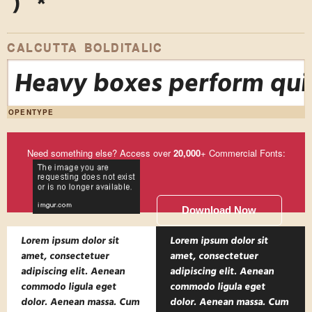
)
*
CALCUTTA BOLDITALIC
Heavy boxes perform quic
OPENTYPE
Need something else? Access over
20,000
+ Commercial Fonts:
Download Now
Lorem ipsum dolor sit
Lorem ipsum dolor sit
amet, consectetuer
amet, consectetuer
adipiscing elit. Aenean
adipiscing elit. Aenean
commodo ligula eget
commodo ligula eget
dolor. Aenean massa. Cum
dolor. Aenean massa. Cum