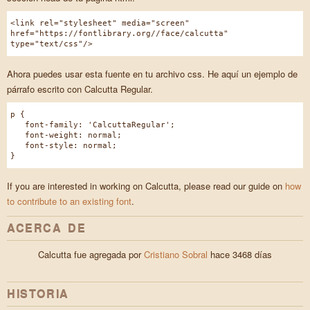
<link rel="stylesheet" media="screen"
href="https://fontlibrary.org//face/calcutta"
type="text/css"/>
Ahora puedes usar esta fuente en tu archivo css. He aquí un ejemplo de
párrafo escrito con Calcutta Regular.
p {
font-family: 'CalcuttaRegular';
font-weight: normal;
font-style: normal;
}
If you are interested in working on Calcutta, please read our guide on
how
to contribute to an existing font
.
ACERCA DE
Calcutta fue agregada por
Cristiano Sobral
hace 3468 días
HISTORIA