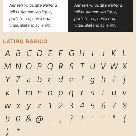
Aenean vulputate eleifend
Aenean vulputate eleifend
tellus. Aenean leo ligula,
tellus. Aenean leo ligula,
porttitor eu, consequat
porttitor eu, consequat
vitae, eleifend ac, enim.
vitae, eleifend ac, enim.
LATINO BÁSICO
A
B
C
D
E
F
G
H
I
J
K
L
M
N
O
P
Q
R
S
T
U
V
W
X
Y
Z
a
b
c
d
e
f
g
h
i
j
k
l
m
n
o
p
q
r
s
t
u
v
w
x
y
z
1
2
3
4
5
6
7
8
9
0
&
@
.
,
?
!
'
"
"
(
)
*