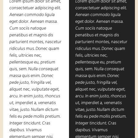
Lorem ipsum dolor sit amet,
Lorem ipsum dolor sit amet,
consectetuer adipiscing elit.
consectetuer adipiscing elit.
Aenean commodo ligula
Aenean commodo ligula
eget dolor. Aenean massa.
eget dolor. Aenean massa.
Cum sociis natoque
Cum sociis natoque
penatibus et magnis dis
penatibus et magnis dis
parturient montes, nascetur
parturient montes, nascetur
ridiculus mus. Donec quam
ridiculus mus. Donec quam
felis, ultricies nec,
felis, ultricies nec,
pellentesque eu, pretium
pellentesque eu, pretium
quis, sem. Nulla consequat
quis, sem. Nulla consequat
massa quis enim. Donec
massa quis enim. Donec
pede justo, fringilla vel,
pede justo, fringilla vel,
aliquet nec, vulputate eget,
aliquet nec, vulputate eget,
arcu. In enim justo, rhoncus
arcu. In enim justo, rhoncus
ut, imperdiet a, venenatis
ut, imperdiet a, venenatis
vitae, justo. Nullam dictum
vitae, justo. Nullam dictum
felis eu pede mollis pretium.
felis eu pede mollis pretium.
Integer tincidunt. Cras
Integer tincidunt. Cras
dapibus. Vivamus
dapibus. Vivamus
elementum semper nisi.
elementum semper nisi.