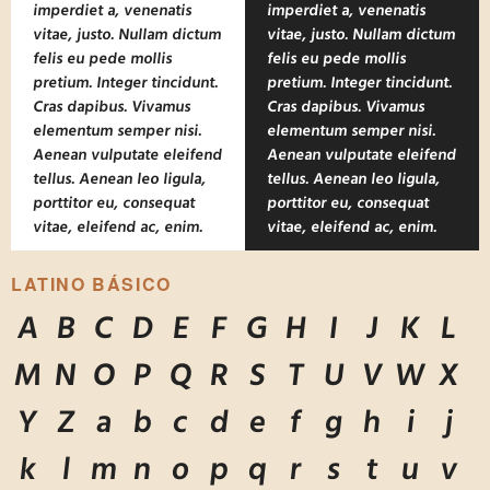
imperdiet a, venenatis
imperdiet a, venenatis
vitae, justo. Nullam dictum
vitae, justo. Nullam dictum
felis eu pede mollis
felis eu pede mollis
pretium. Integer tincidunt.
pretium. Integer tincidunt.
Cras dapibus. Vivamus
Cras dapibus. Vivamus
elementum semper nisi.
elementum semper nisi.
Aenean vulputate eleifend
Aenean vulputate eleifend
tellus. Aenean leo ligula,
tellus. Aenean leo ligula,
porttitor eu, consequat
porttitor eu, consequat
vitae, eleifend ac, enim.
vitae, eleifend ac, enim.
LATINO BÁSICO
A
B
C
D
E
F
G
H
I
J
K
L
M
N
O
P
Q
R
S
T
U
V
W
X
Y
Z
a
b
c
d
e
f
g
h
i
j
k
l
m
n
o
p
q
r
s
t
u
v