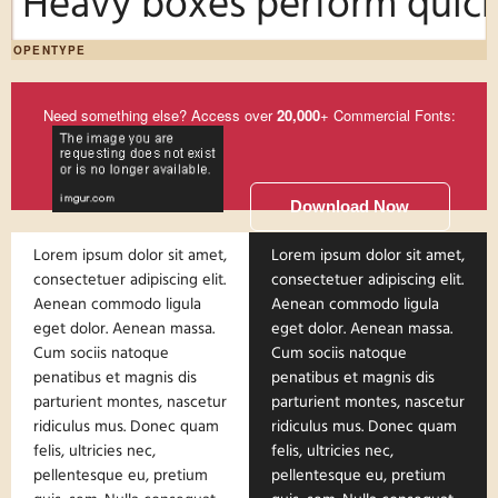
Heavy boxes perform quick 
OPENTYPE
Need something else? Access over
20,000
+ Commercial Fonts:
Download Now
Lorem ipsum dolor sit amet,
Lorem ipsum dolor sit amet,
consectetuer adipiscing elit.
consectetuer adipiscing elit.
Aenean commodo ligula
Aenean commodo ligula
eget dolor. Aenean massa.
eget dolor. Aenean massa.
Cum sociis natoque
Cum sociis natoque
penatibus et magnis dis
penatibus et magnis dis
parturient montes, nascetur
parturient montes, nascetur
ridiculus mus. Donec quam
ridiculus mus. Donec quam
felis, ultricies nec,
felis, ultricies nec,
pellentesque eu, pretium
pellentesque eu, pretium