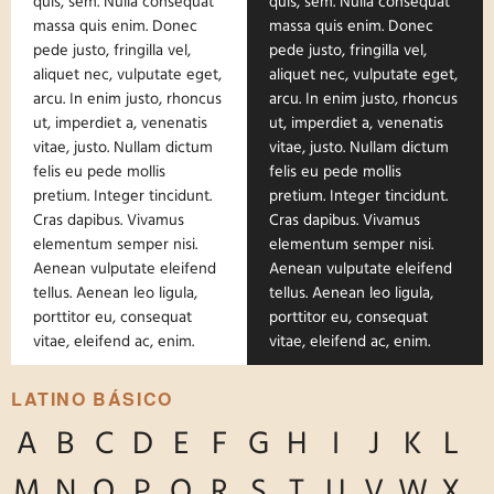
quis, sem. Nulla consequat
quis, sem. Nulla consequat
massa quis enim. Donec
massa quis enim. Donec
pede justo, fringilla vel,
pede justo, fringilla vel,
aliquet nec, vulputate eget,
aliquet nec, vulputate eget,
arcu. In enim justo, rhoncus
arcu. In enim justo, rhoncus
ut, imperdiet a, venenatis
ut, imperdiet a, venenatis
vitae, justo. Nullam dictum
vitae, justo. Nullam dictum
felis eu pede mollis
felis eu pede mollis
pretium. Integer tincidunt.
pretium. Integer tincidunt.
Cras dapibus. Vivamus
Cras dapibus. Vivamus
elementum semper nisi.
elementum semper nisi.
Aenean vulputate eleifend
Aenean vulputate eleifend
tellus. Aenean leo ligula,
tellus. Aenean leo ligula,
porttitor eu, consequat
porttitor eu, consequat
vitae, eleifend ac, enim.
vitae, eleifend ac, enim.
LATINO BÁSICO
A
B
C
D
E
F
G
H
I
J
K
L
M
N
O
P
Q
R
S
T
U
V
W
X