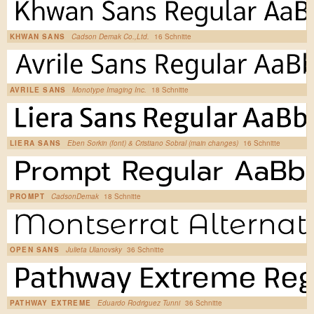
KHWAN SANS
Cadson Demak Co.,Ltd.
16 Schnitte
AVRILE SANS
Monotype Imaging Inc.
18 Schnitte
LIERA SANS
Eben Sorkin (font) & Cristiano Sobral (main changes)
16 Schnitte
PROMPT
CadsonDemak
18 Schnitte
OPEN SANS
Julieta Ulanovsky
36 Schnitte
PATHWAY EXTREME
Eduardo Rodriguez Tunni
36 Schnitte