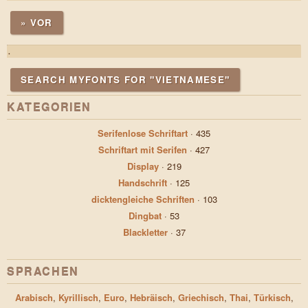
» VOR
.
SEARCH MYFONTS FOR "VIETNAMESE"
KATEGORIEN
Serifenlose Schriftart
·
435
Schriftart mit Serifen
·
427
Display
·
219
Handschrift
·
125
dicktengleiche Schriften
·
103
Dingbat
·
53
Blackletter
·
37
SPRACHEN
Arabisch
,
Kyrillisch
,
Euro
,
Hebräisch
,
Griechisch
,
Thai
,
Türkisch
,