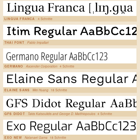
LINGUA FRANCA
4 Schnitte
THAI FONT
Pablo Impallari
GERMANO
Ascender Corporation
4 Schnitte
ELAINE SANS
Wei Huang
18 Schnitte
GFS DIDOT
Takis Katsoulidis and George D. Matthiopoulos
4 Schnitte
EXO NEW
Natanael Gama
18 Schnitte