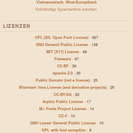
Vietnamesisch
,
West-Europäisch
Vollständige Sprachenliste ansehen.
LIZENZEN
OFL (SIL Open Font License)
·
927
GNU General Public License
·
138
MIT (X11) License
·
48
Freeware
·
47
CC-BY
·
39
Apache 2.0
·
30
Public Domain (not a license)
·
25
Bitstream Vera License (and derivative projects)
·
25
CC-BY-SA
·
22
Arphic Public License
·
17
M+ Fonts Project License
·
14
CC-0
·
10
GNU Lesser General Public License
·
10
GPL with font exception
·
6