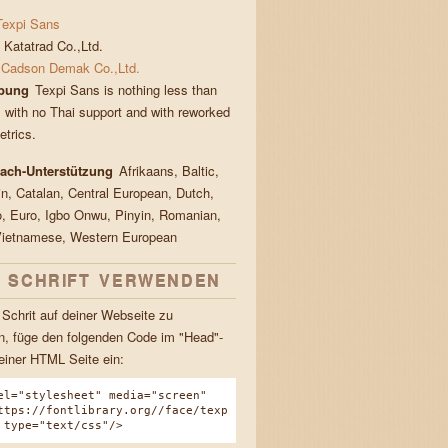
Texpi Sans
Katatrad Co.,Ltd.
Cadson Demak Co.,Ltd.
bung
Texpi Sans is nothing less than
 with no Thai support and with reworked
etrics.
rach-Unterstützung
Afrikaans, Baltic,
in, Catalan, Central European, Dutch,
, Euro, Igbo Onwu, Pinyin, Romanian,
Vietnamese, Western European
E SCHRIFT VERWENDEN
Schrit auf deiner Webseite zu
, füge den folgenden Code im "Head"-
einer HTML Seite ein:
el="stylesheet" media="screen"
ttps://fontlibrary.org//face/texp
 type="text/css"/>