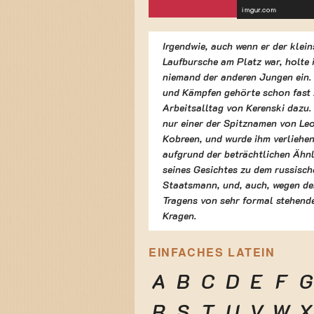
Irgendwie, auch wenn er der klein
Laufbursche am Platz war, holte 
niemand der anderen Jungen ein.
und Kämpfen gehörte schon fast
Arbeitsalltag von Kerenski dazu. 
nur einer der Spitznamen von Le
Kobreen, und wurde ihm verliehen
aufgrund der beträchtlichen Ähnl
seines Gesichtes zu dem russisch
Staatsmann, und, auch, wegen d
Tragens von sehr formal stehend
Kragen.
EINFACHES LATEIN
A
B
C
D
E
F
G
R
S
T
U
V
W
X