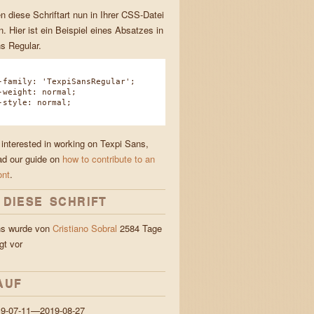
n diese Schriftart nun in Ihrer CSS-Datei
. Hier ist ein Beispiel eines Absatzes in
s Regular.
amily: 'TexpiSansRegular';
eight: normal;
tyle: normal;
 interested in working on Texpi Sans,
ad our guide on
how to contribute to an
ont
.
 DIESE SCHRIFT
ns wurde von
Cristiano Sobral
2584 Tage
gt vor
gs
AUF
19-07-11—2019-08-27