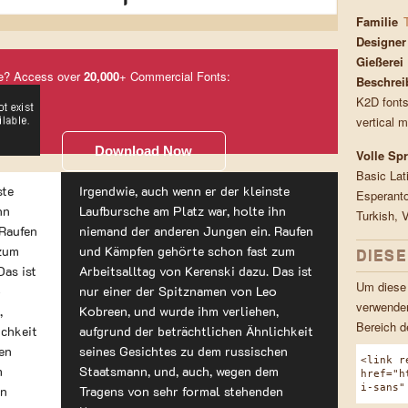
Familie
Designer
Gießerei
e? Access over
20,000
+ Commercial Fonts:
Beschrei
K2D fonts
vertical m
Download Now
Volle Sp
Basic Lat
ste
Irgendwie, auch wenn er der kleinste
Esperanto
hn
Laufbursche am Platz war, holte ihn
Turkish, 
 Raufen
niemand der anderen Jungen ein. Raufen
 zum
und Kämpfen gehörte schon fast zum
DIES
Das ist
Arbeitsalltag von Kerenski dazu. Das ist
Um diese 
o
nur einer der Spitznamen von Leo
verwenden
,
Kobreen, und wurde ihm verliehen,
Bereich d
ichkeit
aufgrund der beträchtlichen Ähnlichkeit
en
seines Gesichtes zu dem russischen
<link r
m
Staatsmann, und, auch, wegen dem
href="h
i-sans"
en
Tragens von sehr formal stehenden