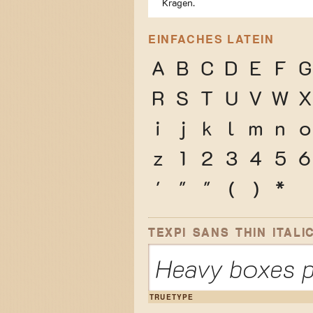
Kragen.
EINFACHES LATEIN
A
B
C
D
E
F
G
R
S
T
U
V
W
X
i
j
k
l
m
n
o
z
1
2
3
4
5
6
'
"
"
(
)
*
TEXPI SANS THIN ITALI
Heavy boxes p
TRUETYPE