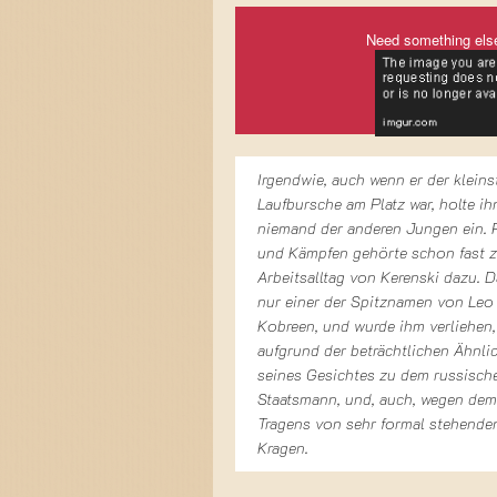
Need something els
Irgendwie, auch wenn er der kleins
Laufbursche am Platz war, holte ih
niemand der anderen Jungen ein. 
und Kämpfen gehörte schon fast 
Arbeitsalltag von Kerenski dazu. D
nur einer der Spitznamen von Leo
Kobreen, und wurde ihm verliehen,
aufgrund der beträchtlichen Ähnli
seines Gesichtes zu dem russisch
Staatsmann, und, auch, wegen dem
Tragens von sehr formal stehende
Kragen.