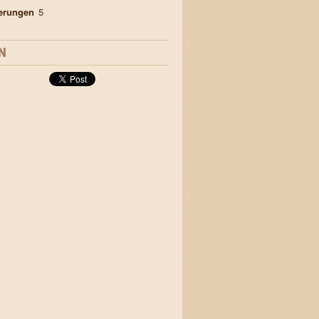
ierungen
5
N