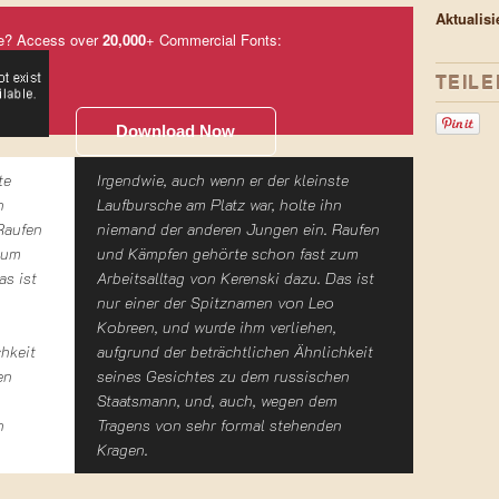
Aktualis
e? Access over
20,000
+ Commercial Fonts:
TEILE
Download Now
te
Irgendwie, auch wenn er der kleinste
n
Laufbursche am Platz war, holte ihn
Raufen
niemand der anderen Jungen ein. Raufen
zum
und Kämpfen gehörte schon fast zum
as ist
Arbeitsalltag von Kerenski dazu. Das ist
nur einer der Spitznamen von Leo
Kobreen, und wurde ihm verliehen,
chkeit
aufgrund der beträchtlichen Ähnlichkeit
en
seines Gesichtes zu dem russischen
Staatsmann, und, auch, wegen dem
n
Tragens von sehr formal stehenden
Kragen.