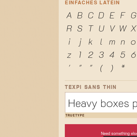
EINFACHES LATEIN
A
B
C
D
E
F
G
R
S
T
U
V
W
X
i
j
k
l
m
n
o
z
1
2
3
4
5
6
'
"
"
(
)
*
TEXPI SANS THIN
Heavy boxes p
TRUETYPE
Need something els