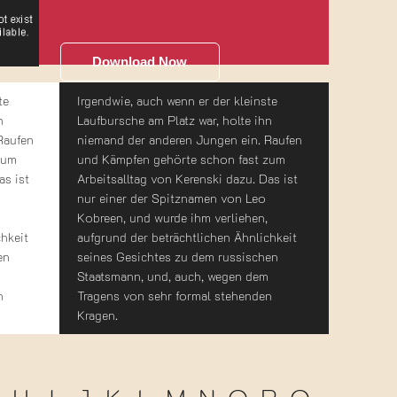
Download Now
te
Irgendwie, auch wenn er der kleinste
n
Laufbursche am Platz war, holte ihn
Raufen
niemand der anderen Jungen ein. Raufen
zum
und Kämpfen gehörte schon fast zum
as ist
Arbeitsalltag von Kerenski dazu. Das ist
nur einer der Spitznamen von Leo
Kobreen, und wurde ihm verliehen,
chkeit
aufgrund der beträchtlichen Ähnlichkeit
en
seines Gesichtes zu dem russischen
Staatsmann, und, auch, wegen dem
n
Tragens von sehr formal stehenden
Kragen.