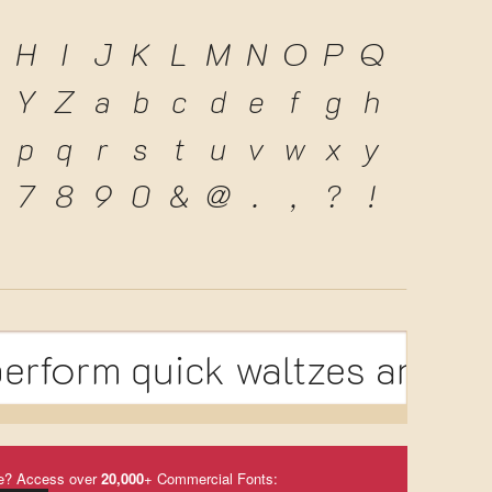
H
I
J
K
L
M
N
O
P
Q
Y
Z
a
b
c
d
e
f
g
h
p
q
r
s
t
u
v
w
x
y
7
8
9
0
&
@
.
,
?
!
erform quick waltzes and ji
e? Access over
20,000
+ Commercial Fonts: