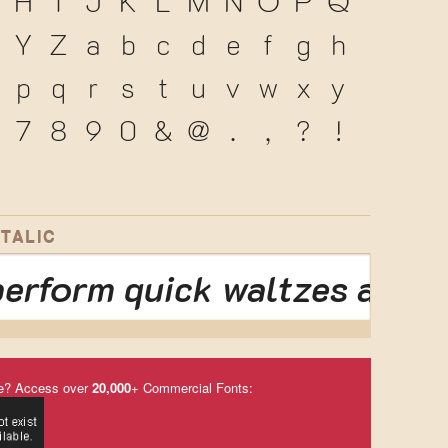
H
I
J
K
L
M
N
O
P
Q
Y
Z
a
b
c
d
e
f
g
h
p
q
r
s
t
u
v
w
x
y
7
8
9
0
&
@
.
,
?
!
ITALIC
erform quick waltzes and j
e? Access over
20,000
+ Commercial Fonts: