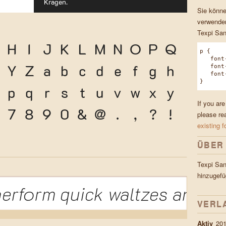
Kragen.
Sie könne
verwenden
Texpi San
H
I
J
K
L
M
N
O
P
Q
p {
font-f
Y
Z
a
b
c
d
e
f
g
h
font-w
font-s
}
p
q
r
s
t
u
v
w
x
y
If you are
7
8
9
0
&
@
.
,
?
!
please re
existing f
ÜBER
Texpi Sa
C
hinzugefü
erform quick waltzes and ji
VERL
Aktiv
20