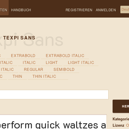
FTEN
HANDBUCH
REGISTRIEREN
ANMELDEN
TEXPI SANS
C
EXTRABOLD
EXTRABOLD ITALIC
ITALIC
ITALIC
LIGHT
LIGHT ITALIC
ITALIC
REGULAR
SEMIBOLD
IC
THIN
THIN ITALIC
HER
Kategori
erform quick waltzes and ji
Lizenz
O