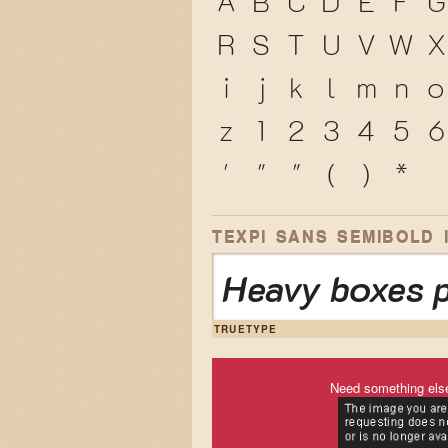
A
B
C
D
E
F
G
R
S
T
U
V
W
X
i
j
k
l
m
n
o
z
1
2
3
4
5
6
'
"
"
(
)
*
TEXPI SANS SEMIBOLD 
Heavy boxes p
TRUETYPE
Need something els