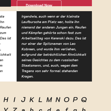
Download Now
ste
Irgendwie, auch wenn er der kleinste
ihn
Laufbursche am Platz war, holte ihn
 Raufen
niemand der anderen Jungen ein. Raufen
 zum
und Kämpfen gehörte schon fast zum
Das ist
Arbeitsalltag von Kerenski dazu. Das ist
o
nur einer der Spitznamen von Leo
,
Kobreen, und wurde ihm verliehen,
ichkeit
aufgrund der beträchtlichen Ähnlichkeit
en
seines Gesichtes zu dem russischen
em
Staatsmann, und, auch, wegen dem
en
Tragens von sehr formal stehenden
Kragen.
H
I
J
K
L
M
N
O
P
Q
Y
Z
a
b
c
d
e
f
g
h