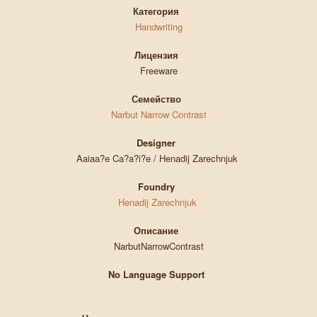
Категория
Handwriting
Лицензия
Freeware
Семейство
Narbut Narrow Contrast
Designer
Aaiaa?e Ca?a?i?e / Henadij Zarechnjuk
Foundry
Henadij Zarechnjuk
Описание
NarbutNarrowContrast
No Language Support