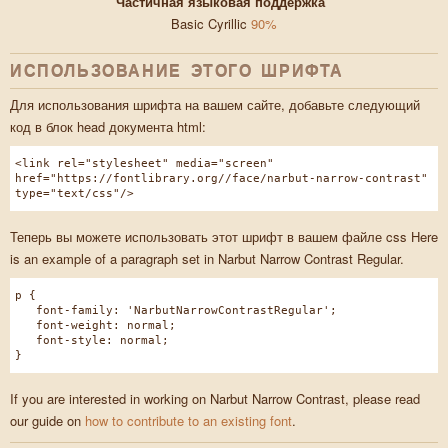
Частичная языковая поддержка
Basic Cyrillic
90%
ИСПОЛЬЗОВАНИЕ ЭТОГО ШРИФТА
Для использования шрифта на вашем сайте, добавьте следующий
код в блок head документа html:
<link rel="stylesheet" media="screen"
href="https://fontlibrary.org//face/narbut-narrow-contrast"
type="text/css"/>
Теперь вы можете использовать этот шрифт в вашем файле css Here
is an example of a paragraph set in Narbut Narrow Contrast Regular.
p {
font-family: 'NarbutNarrowContrastRegular';
font-weight: normal;
font-style: normal;
}
If you are interested in working on Narbut Narrow Contrast, please read
our guide on
how to contribute to an existing font
.