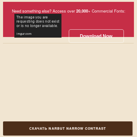
Need something else? Access over
20,000
+ Commercial Fonts:
Download Now
СКАЧАТЬ NARBUT NARROW CONTRAST