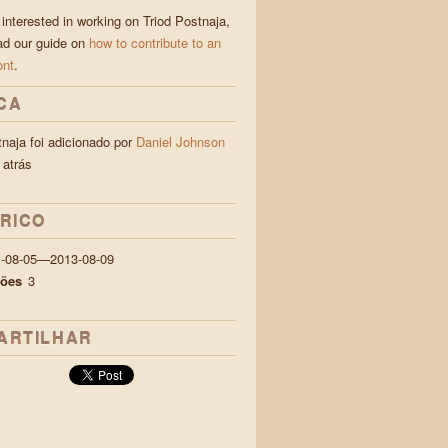
 interested in working on Triod Postnaja,
ad our guide on
how to contribute to an
ont
.
CA
tnaja foi adicionado por
Daniel Johnson
 atrás
ÓRICO
1-08-05—2013-08-09
ções
3
ARTILHAR