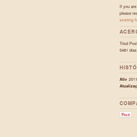
If you are
please re
existing f
ACER
Triod Pos
5481 dias
HIST
Ativ
201
Atualiza
COMP