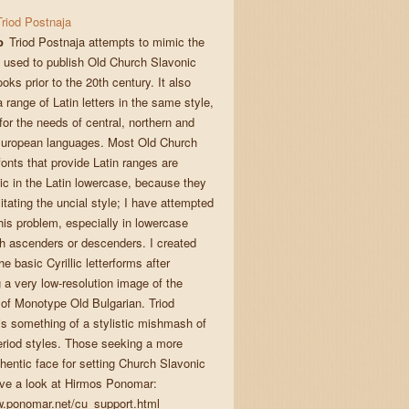
Triod Postnaja
o
Triod Postnaja attempts to mimic the
 used to publish Old Church Slavonic
oks prior to the 20th century. It also
 range of Latin letters in the same style,
 for the needs of central, northern and
uropean languages. Most Old Church
onts that provide Latin ranges are
ic in the Latin lowercase, because they
itating the uncial style; I have attempted
his problem, especially in lowercase
ith ascenders or descenders. I created
e basic Cyrillic letterforms after
 a very low-resolution image of the
e of Monotype Old Bulgarian. Triod
is something of a stylistic mishmash of
eriod styles. Those seeking a more
thentic face for setting Church Slavonic
ve a look at Hirmos Ponomar:
w.ponomar.net/cu_support.html