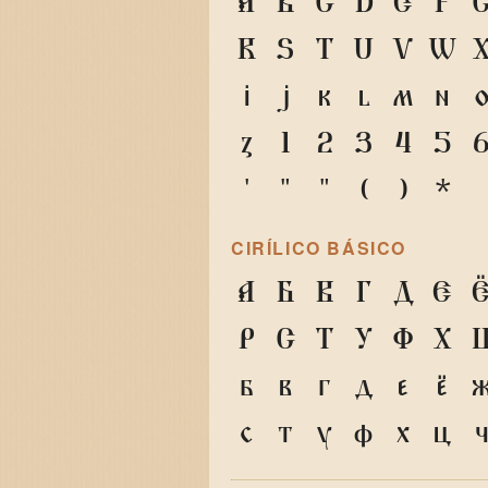
A
B
C
D
E
F
R
S
T
U
V
W
i
j
k
l
m
n
z
1
2
3
4
5
'
"
"
(
)
*
CIRÍLICO BÁSICO
А
Б
В
Г
Д
Е
Р
С
Т
У
Ф
Х
б
в
г
д
е
ё
с
т
у
ф
х
ц