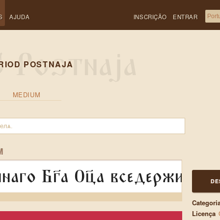
S
AJUDA
INSCRIÇÃO
ENTRAR
RIOD POSTNAJA
MEDIUM
M
аго Бг҃а Оц҃а вседержителѧ
DE
Categori
Licença