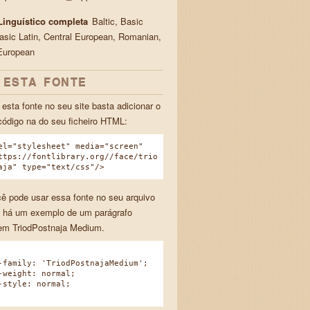
Linguístico completa
Baltic, Basic
 Basic Latin, Central European, Romanian,
European
 ESTA FONTE
 esta fonte no seu site basta adicionar o
código na do seu ficheiro HTML:
el="stylesheet" media="screen"
ttps://fontlibrary.org//face/trio
aja" type="text/css"/>
ê pode usar essa fonte no seu arquivo
 há um exemplo de um parágrafo
em TriodPostnaja Medium.
amily: 'TriodPostnajaMedium';
eight: normal;
tyle: normal;