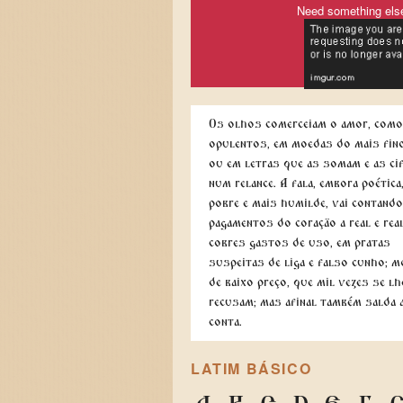
Need something els
Os olhos comerceiam o amor, como
opulentos, em moedas do mais fino
ou em letras que as somam e as ci
num relance. A fala, embora poética
pobre e mais humilde, vai contand
pagamentos do coração a real e rea
cobres gastos de uso, em pratas
suspeitas de liga e falso cunho; 
de baixo preço, que mil vezes se lh
recusam; mas afinal também salda 
conta.
LATIM BÁSICO