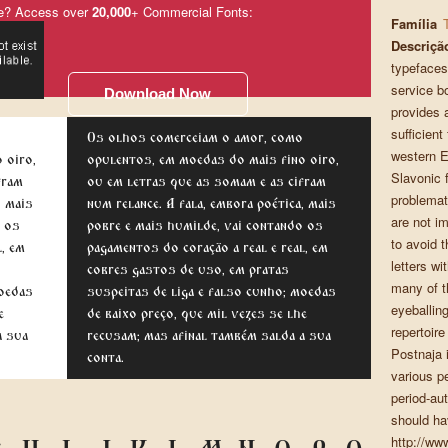
e? Access over
20,000
+ Commercial Fonts:
Família
Descriçã
typefaces
service bo
Download Now
provides a
sufficient
Os olhos comerceiam o amor, como
western E
 oiro,
opulentos, em moedas do mais fino oiro,
Slavonic f
fram
ou em letras que as somam e as cifram
problemat
, mais
num relance. A fala, embora poética, mais
are not im
o os
pobre e mais humilde, vai contando os
to avoid t
l, em
pagamentos do coração a real e real, em
letters w
cobres gastos de uso, em pratas
many of th
moedas
suspeitas de liga e falso cunho; moedas
eyeballing
e
de baixo preço, que mil vezes se lhe
repertoir
a sua
recusam; mas afinal também salda a sua
Postnaja 
conta.
various p
period-au
should ha
http://ww