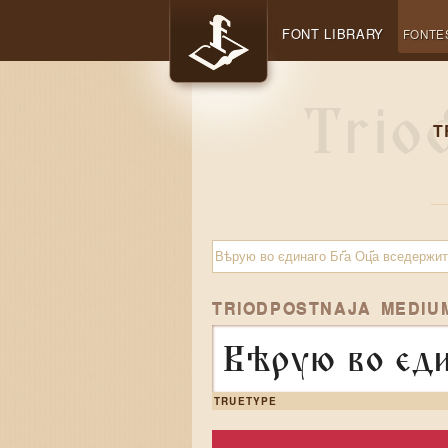
FONT LIBRARY
FONTE
T
TRIODPOSTNAJA MEDIU
Вѣрую во єдин
TRUETYPE