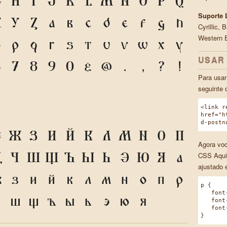
G
H
I
J
K
L
M
N
O
P
Q
Suporte 
X
Y
Z
a
b
c
d
e
f
g
h
Cyrillic,
Western 
o
p
q
r
s
t
u
v
w
x
y
USAR
6
7
8
9
0
&
@
.
,
?
!
Para usar
seguinte 
<link r
href="h
d-postn
Ё
Ж
З
И
Й
К
Л
М
Н
О
П
Agora voc
CSS Aqui
Ц
Ч
Ш
Щ
Ъ
Ы
Ь
Э
Ю
Я
а
ajustado 
ж
з
и
й
к
л
м
н
о
п
р
p {
font-f
ч
ш
щ
ъ
ы
ь
э
ю
я
font-w
font-s
}