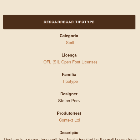
DESCARREGAR TIPOTYPE
Categoria
Serif
Licença
OFL (SIL Open Font License)
Família
Tipotype
Designer
Stefan Peev
Produtor(es)
Context Ltd
Descrição
Tipotype is a roman type serif font family inspired by the well known fonts