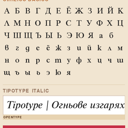
А
Б
В
Г
Д
Е
Ё
Ж
З
И
Й
К
Л
М
Н
О
П
Р
С
Т
У
Ф
Х
Ц
Ч
Ш
Щ
Ъ
Ы
Ь
Э
Ю
Я
а
б
в
г
д
е
ё
ж
з
и
й
к
л
м
н
о
п
р
с
т
у
ф
х
ц
ч
ш
щ
ъ
ы
ь
э
ю
я
TIPOTYPE ITALIC
Tipotype | Огньове изгар
OPENTYPE