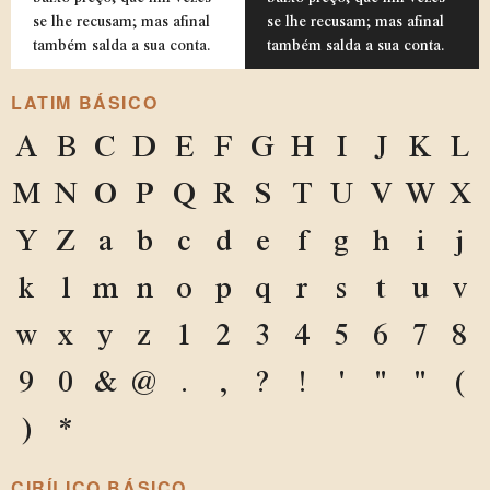
se lhe recusam; mas afinal
se lhe recusam; mas afinal
também salda a sua conta.
também salda a sua conta.
LATIM BÁSICO
A
B
C
D
E
F
G
H
I
J
K
L
M
N
O
P
Q
R
S
T
U
V
W
X
Y
Z
a
b
c
d
e
f
g
h
i
j
k
l
m
n
o
p
q
r
s
t
u
v
w
x
y
z
1
2
3
4
5
6
7
8
9
0
&
@
.
,
?
!
'
"
"
(
)
*
CIRÍLICO BÁSICO