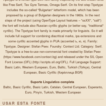
like Free Serif, Tex Gyre Termes, Omega Serif. On its first step Tipotype
includes the so-called "Bulgarian" letterform model, which has been
proposed by a group of Bulgarian designers in the 1960s. In the next
steps of the project (using OpenType Layout features – "ssXX", "salt")
the font will include also Russian cyrillic glyphs (or better say, "traditional"
cyrillic). The Tipotype font family is made primarily for linguists. So it will
include full support for combining diacritical marks, ipa extensions and
some cyrillic accented glyphs in PUA (accented ъ, ю, я). Family:
Tipotype. Designer: Stefan Peev. Foundry: Context Ltd. Category: Serif.
Tipotype is a free-to-use non-commercial font created by Stefan Peev
(https://www.facebook.com/context.bg) and released under the SIL Open
Font License (OFL) (http://scripts.sil.org/OFL). Full Language Support:
Basic Latin, Western European, Euro, Baltic, Turkish (Türkçe), Central
European, Basic Cyrillic (Кири́ллица BGR)
Suporte Linguístico completa
Baltic, Basic Cyrillic, Basic Latin, Catalan, Central European, Esperanto,
Euro, Pinyin, Turkish, Western European
USAR ESTA FONTE