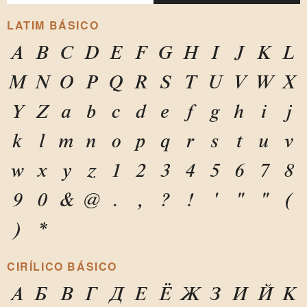
LATIM BÁSICO
A
B
C
D
E
F
G
H
I
J
K
L
M
N
O
P
Q
R
S
T
U
V
W
X
Y
Z
a
b
c
d
e
f
g
h
i
j
k
l
m
n
o
p
q
r
s
t
u
v
w
x
y
z
1
2
3
4
5
6
7
8
9
0
&
@
.
,
?
!
'
"
"
(
)
*
CIRÍLICO BÁSICO
А
Б
В
Г
Д
Е
Ё
Ж
З
И
Й
К