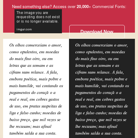
Need something else? Access over
20,000
+ Commercial Fonts:
Download Now
Os olhos comerceiam o amor,
Os olhos comerceiam o amor,
como opulentos, em moedas
como opulentos, em moedas
do mais fino oiro, ou em
do mais fino oiro, ou em
letras que as somam e as
letras que as somam e as
cifram num relance. A fala,
cifram num relance. A fala,
embora poética, mais pobre e
embora poética, mais pobre e
mais humilde, vai contando os
mais humilde, vai contando os
pagamentos do coração a
pagamentos do coração a
real e real, em cobres gastos
real e real, em cobres gastos
de uso, em pratas suspeitas de
de uso, em pratas suspeitas de
liga e falso cunho; moedas de
liga e falso cunho; moedas de
baixo preço, que mil vezes se
baixo preço, que mil vezes se
lhe recusam; mas afinal
lhe recusam; mas afinal
também salda a sua conta.
também salda a sua conta.