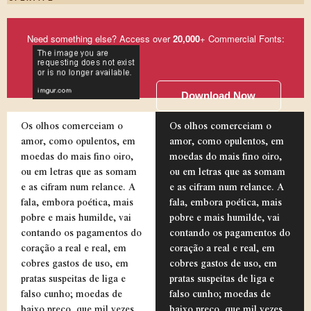
Need something else? Access over
20,000
+ Commercial Fonts:
Download Now
Os olhos comerceiam o
Os olhos comerceiam o
amor, como opulentos, em
amor, como opulentos, em
moedas do mais fino oiro,
moedas do mais fino oiro,
ou em letras que as somam
ou em letras que as somam
e as cifram num relance. A
e as cifram num relance. A
fala, embora poética, mais
fala, embora poética, mais
pobre e mais humilde, vai
pobre e mais humilde, vai
contando os pagamentos do
contando os pagamentos do
coração a real e real, em
coração a real e real, em
cobres gastos de uso, em
cobres gastos de uso, em
pratas suspeitas de liga e
pratas suspeitas de liga e
falso cunho; moedas de
falso cunho; moedas de
baixo preço, que mil vezes
baixo preço, que mil vezes