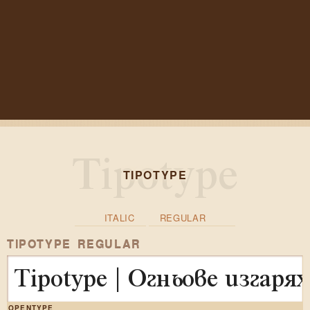
TIPOTYPE
ITALIC
REGULAR
TIPOTYPE REGULAR
Tipotype | Огньове изгар
OPENTYPE