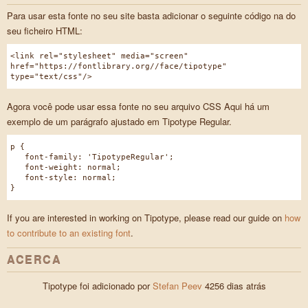
Para usar esta fonte no seu site basta adicionar o seguinte código na do
seu ficheiro HTML:
<link rel="stylesheet" media="screen"
href="https://fontlibrary.org//face/tipotype"
type="text/css"/>
Agora você pode usar essa fonte no seu arquivo CSS Aqui há um
exemplo de um parágrafo ajustado em Tipotype Regular.
p {
font-family: 'TipotypeRegular';
font-weight: normal;
font-style: normal;
}
If you are interested in working on Tipotype, please read our guide on
how
to contribute to an existing font
.
ACERCA
Tipotype foi adicionado por
Stefan Peev
4256 dias atrás