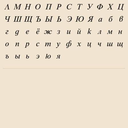
Л
М
Н
О
П
Р
С
Т
У
Ф
Х
Ц
Ч
Ш
Щ
Ъ
Ы
Ь
Э
Ю
Я
а
б
в
г
д
е
ё
ж
з
и
й
к
л
м
н
о
п
р
с
т
у
ф
х
ц
ч
ш
щ
ъ
ы
ь
э
ю
я