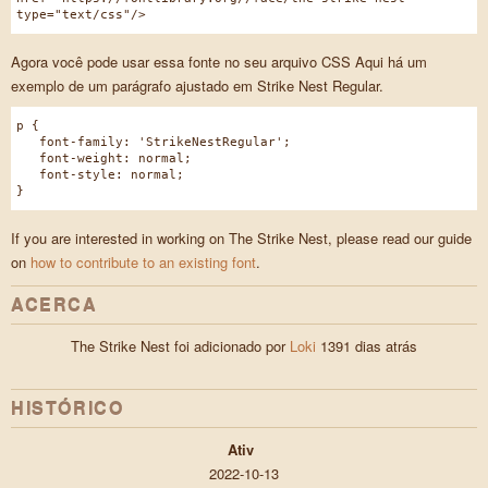
type="text/css"/>
Agora você pode usar essa fonte no seu arquivo CSS Aqui há um
exemplo de um parágrafo ajustado em Strike Nest Regular.
p {
font-family: 'StrikeNestRegular';
font-weight: normal;
font-style: normal;
}
If you are interested in working on The Strike Nest, please read our guide
on
how to contribute to an existing font
.
ACERCA
The Strike Nest foi adicionado por
Loki
1391 dias atrás
HISTÓRICO
Ativ
2022-10-13