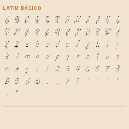
LATIM BÁSICO
A
B
C
D
E
F
G
H
I
J
K
L
M
N
O
P
Q
R
S
T
U
V
W
X
Y
Z
a
b
c
d
e
f
g
h
i
j
k
l
m
n
o
p
q
r
s
t
u
v
w
x
y
z
1
2
3
4
5
6
7
8
9
0
&
@
.
,
?
!
'
"
"
(
)
*