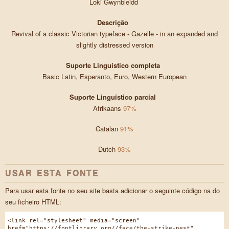
Loki Gwynbleidd
Descrição
Revival of a classic Victorian typeface - Gazelle - in an expanded and
slightly distressed version
Suporte Linguístico completa
Basic Latin, Esperanto, Euro, Western European
Suporte Linguístico parcial
Afrikaans
97%
Catalan
91%
Dutch
93%
USAR ESTA FONTE
Para usar esta fonte no seu site basta adicionar o seguinte código na do
seu ficheiro HTML:
<link rel="stylesheet" media="screen"
href="https://fontlibrary.org//face/the-strike-nest"