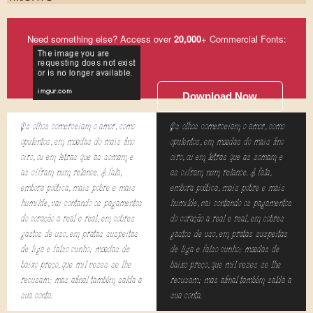
Need something else? Access over
20,000
+ Commercial Fonts:
Download Now
Os olhos comerceiam o amor, como
Os olhos comerceiam o amor, como
opulentos, em moedas do mais fino
opulentos, em moedas do mais fino
oiro, ou em letras que as somam e
oiro, ou em letras que as somam e
as cifram num relance. A fala,
as cifram num relance. A fala,
embora poética, mais pobre e mais
embora poética, mais pobre e mais
humilde, vai contando os pagamentos
humilde, vai contando os pagamentos
do coração a real e real, em cobres
do coração a real e real, em cobres
gastos de uso, em pratas suspeitas
gastos de uso, em pratas suspeitas
de liga e falso cunho; moedas de
de liga e falso cunho; moedas de
baixo preço, que mil vezes se lhe
baixo preço, que mil vezes se lhe
recusam; mas afinal também salda a
recusam; mas afinal também salda a
sua conta.
sua conta.