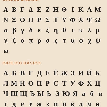
Α
Β
Γ
Δ
Ε
Ζ
Η
Θ
Ι
Κ
Λ
Μ
Ν
Ξ
Ο
Π
Ρ
Σ
Τ
Υ
Φ
Χ
Ψ
Ω
α
β
γ
δ
ε
ζ
η
θ
ι
κ
λ
μ
ν
ξ
ο
π
ρ
σ
ς
τ
υ
φ
χ
ψ
ω
CIRÍLICO BÁSICO
А
Б
В
Г
Д
Е
Ё
Ж
З
И
Й
К
Л
М
Н
О
П
Р
С
Т
У
Ф
Х
Ц
Ч
Ш
Щ
Ъ
Ы
Ь
Э
Ю
Я
а
б
в
г
д
е
ё
ж
з
и
й
к
л
м
н