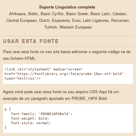
Suporte Linguístico completa
Afrikaans, Baltic, Basic Cyrillic, Basic Greek, Basic Latin, Catalan,
Central European, Dutch, Esperanto, Euro, Latin Ligatures, Romanian,
Turkish, Western European
USAR ESTA FONTE
Para usar esta fonte no seu site basta adicionar o seguinte código na do
seu ficheiro HTML:
<link rel="stylesheet" media="screen"
href="https://fontlibrary.org//face/probe-10px-otf-bold"
type="text/css"/>
Agora você pode usar essa fonte no seu arquivo CSS Aqui há um
exemplo de um parágrafo ajustado em PROBE_10PX Bold.
p {
font-family: 'PROBE10PXBold';
font-weight: bold;
font-style: normal;
}