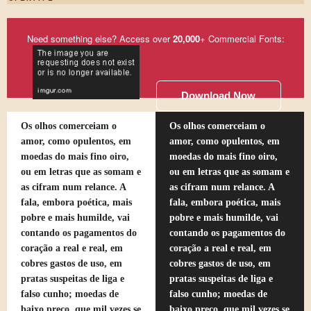
Need something else? Access over
20,000
+ Commercial Fonts:
Download Now
Os olhos comerceiam o
Os olhos comerceiam o
amor, como opulentos, em
amor, como opulentos, em
moedas do mais fino oiro,
moedas do mais fino oiro,
ou em letras que as somam e
ou em letras que as somam e
as cifram num relance. A
as cifram num relance. A
fala, embora poética, mais
fala, embora poética, mais
pobre e mais humilde, vai
pobre e mais humilde, vai
contando os pagamentos do
contando os pagamentos do
coração a real e real, em
coração a real e real, em
cobres gastos de uso, em
cobres gastos de uso, em
pratas suspeitas de liga e
pratas suspeitas de liga e
falso cunho; moedas de
falso cunho; moedas de
baixo preço, que mil vezes se
baixo preço, que mil vezes se