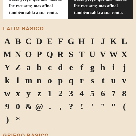
lhe recusam; mas afinal
lhe recusam; mas afinal
também salda a sua conta.
também salda a sua conta.
LATIM BÁSICO
A
B
C
D
E
F
G
H
I
J
K
L
M
N
O
P
Q
R
S
T
U
V
W
X
Y
Z
a
b
c
d
e
f
g
h
i
j
k
l
m
n
o
p
q
r
s
t
u
v
w
x
y
z
1
2
3
4
5
6
7
8
9
0
&
@
.
,
?
!
'
"
"
(
)
*
GRIEGO BÁSICO.