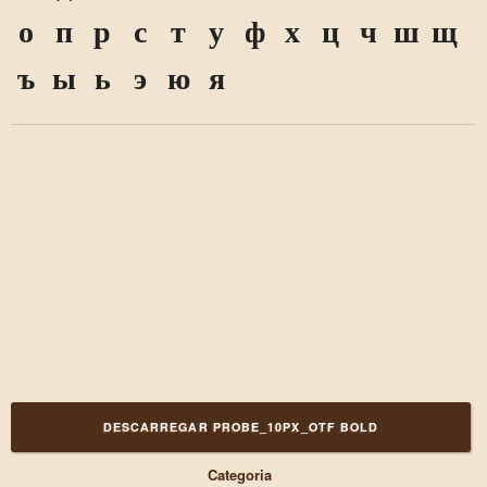
о
п
р
с
т
у
ф
х
ц
ч
ш
щ
ъ
ы
ь
э
ю
я
DESCARREGAR PROBE_10PX_OTF BOLD
Categoria