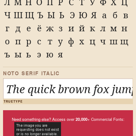
Л
М
Н
О
П
Р
С
Т
У
Ф
Х
Ц
Ч
Ш
Щ
Ъ
Ы
Ь
Э
Ю
Я
а
б
в
г
д
е
ё
ж
з
и
й
к
л
м
н
о
п
р
с
т
у
ф
х
ц
ч
ш
щ
ъ
ы
ь
э
ю
я
NOTO SERIF ITALIC
The quick brown fox jump
TRUETYPE
Need something else? Access over
20,000
+ Commercial Fonts: