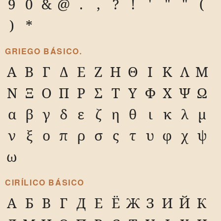
9
0
&
@
.
,
?
!
'
"
"
(
)
*
GRIEGO BÁSICO.
Α
Β
Γ
Δ
Ε
Ζ
Η
Θ
Ι
Κ
Λ
Μ
Ν
Ξ
Ο
Π
Ρ
Σ
Τ
Υ
Φ
Χ
Ψ
Ω
α
β
γ
δ
ε
ζ
η
θ
ι
κ
λ
μ
ν
ξ
ο
π
ρ
σ
ς
τ
υ
φ
χ
ψ
ω
CIRÍLICO BÁSICO
А
Б
В
Г
Д
Е
Ё
Ж
З
И
Й
К