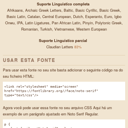
Suporte Linguístico completa
Afrikaans, Archaic Greek Letters, Baltic, Basic Cyrillic, Basic Greek,
Basic Latin, Catalan, Central European, Dutch, Esperanto, Euro, Igbo
Onwu, IPA, Latin Ligatures, Pan African Latin, Pinyin, Polytonic Greek,
Romanian, Turkish, Vietnamese, Western European
Suporte Linguístico parcial
Claudian Letters
83%
USAR ESTA FONTE
Para usar esta fonte no seu site basta adicionar o seguinte código na do
seu ficheiro HTML:
<link rel="stylesheet" media="screen"
href="https://fontlibrary.org//face/noto-serif"
type="text/css"/>
Agora você pode usar essa fonte no seu arquivo CSS Aqui há um
exemplo de um parágrafo ajustado em Noto Serif Regular.
p {