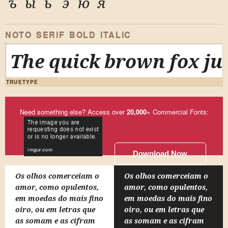
ъ
ы
ь
э
ю
я
NOTO SERIF BOLD ITALIC
The quick brown fox ju
TRUETYPE
Need something else? Access over
20,000
+ Commercial Fonts:
Download Now
Os olhos comerceiam o
Os olhos comerceiam o
amor, como opulentos,
amor, como opulentos,
em moedas do mais fino
em moedas do mais fino
oiro, ou em letras que
oiro, ou em letras que
as somam e as cifram
as somam e as cifram