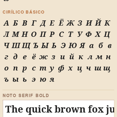
CIRÍLICO BÁSICO
А
Б
В
Г
Д
Е
Ё
Ж
З
И
Й
К
Л
М
Н
О
П
Р
С
Т
У
Ф
Х
Ц
Ч
Ш
Щ
Ъ
Ы
Ь
Э
Ю
Я
а
б
в
г
д
е
ё
ж
з
и
й
к
л
м
н
о
п
р
с
т
у
ф
х
ц
ч
ш
щ
ъ
ы
ь
э
ю
я
NOTO SERIF BOLD
The quick brown fox ju