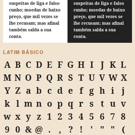
suspeitas de liga e falso
suspeitas de liga e falso
cunho; moedas de baixo
cunho; moedas de baixo
preço, que mil vezes se
preço, que mil vezes se
lhe recusam; mas afinal
lhe recusam; mas afinal
também salda a sua
também salda a sua
conta.
conta.
LATIM BÁSICO
A
B
C
D
E
F
G
H
I
J
K
L
M
N
O
P
Q
R
S
T
U
V
W
X
Y
Z
a
b
c
d
e
f
g
h
i
j
k
l
m
n
o
p
q
r
s
t
u
v
w
x
y
z
1
2
3
4
5
6
7
8
9
0
&
@
.
,
?
!
'
"
"
(