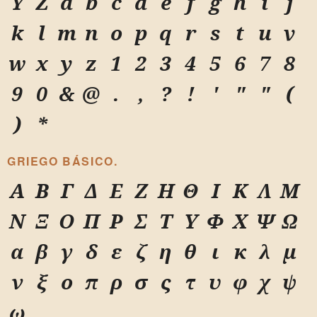
Y
Z
a
b
c
d
e
f
g
h
i
j
k
l
m
n
o
p
q
r
s
t
u
v
w
x
y
z
1
2
3
4
5
6
7
8
9
0
&
@
.
,
?
!
'
"
"
(
)
*
GRIEGO BÁSICO.
Α
Β
Γ
Δ
Ε
Ζ
Η
Θ
Ι
Κ
Λ
Μ
Ν
Ξ
Ο
Π
Ρ
Σ
Τ
Υ
Φ
Χ
Ψ
Ω
α
β
γ
δ
ε
ζ
η
θ
ι
κ
λ
μ
ν
ξ
ο
π
ρ
σ
ς
τ
υ
φ
χ
ψ
ω