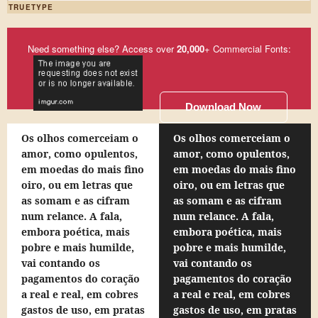
TRUETYPE
Need something else? Access over
20,000
+ Commercial Fonts:
Download Now
Os olhos comerceiam o
Os olhos comerceiam o
amor, como opulentos,
amor, como opulentos,
em moedas do mais fino
em moedas do mais fino
oiro, ou em letras que
oiro, ou em letras que
as somam e as cifram
as somam e as cifram
num relance. A fala,
num relance. A fala,
embora poética, mais
embora poética, mais
pobre e mais humilde,
pobre e mais humilde,
vai contando os
vai contando os
pagamentos do coração
pagamentos do coração
a real e real, em cobres
a real e real, em cobres
gastos de uso, em pratas
gastos de uso, em pratas