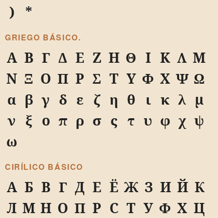
)
*
GRIEGO BÁSICO.
Α
Β
Γ
Δ
Ε
Ζ
Η
Θ
Ι
Κ
Λ
Μ
Ν
Ξ
Ο
Π
Ρ
Σ
Τ
Υ
Φ
Χ
Ψ
Ω
α
β
γ
δ
ε
ζ
η
θ
ι
κ
λ
μ
ν
ξ
ο
π
ρ
σ
ς
τ
υ
φ
χ
ψ
ω
CIRÍLICO BÁSICO
А
Б
В
Г
Д
Е
Ё
Ж
З
И
Й
К
Л
М
Н
О
П
Р
С
Т
У
Ф
Х
Ц