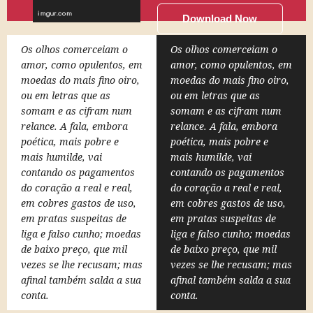
Download Now
Os olhos comerceiam o
Os olhos comerceiam o
amor, como opulentos, em
amor, como opulentos, em
moedas do mais fino oiro,
moedas do mais fino oiro,
ou em letras que as
ou em letras que as
somam e as cifram num
somam e as cifram num
relance. A fala, embora
relance. A fala, embora
poética, mais pobre e
poética, mais pobre e
mais humilde, vai
mais humilde, vai
contando os pagamentos
contando os pagamentos
do coração a real e real,
do coração a real e real,
em cobres gastos de uso,
em cobres gastos de uso,
em pratas suspeitas de
em pratas suspeitas de
liga e falso cunho; moedas
liga e falso cunho; moedas
de baixo preço, que mil
de baixo preço, que mil
vezes se lhe recusam; mas
vezes se lhe recusam; mas
afinal também salda a sua
afinal também salda a sua
conta.
conta.