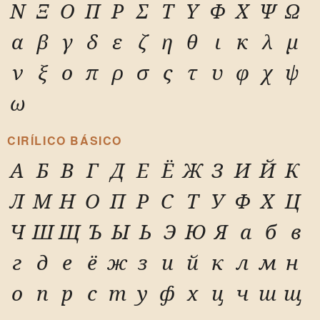
Ν
Ξ
Ο
Π
Ρ
Σ
Τ
Υ
Φ
Χ
Ψ
Ω
α
β
γ
δ
ε
ζ
η
θ
ι
κ
λ
μ
ν
ξ
ο
π
ρ
σ
ς
τ
υ
φ
χ
ψ
ω
CIRÍLICO BÁSICO
А
Б
В
Г
Д
Е
Ё
Ж
З
И
Й
К
Л
М
Н
О
П
Р
С
Т
У
Ф
Х
Ц
Ч
Ш
Щ
Ъ
Ы
Ь
Э
Ю
Я
а
б
в
г
д
е
ё
ж
з
и
й
к
л
м
н
о
п
р
с
т
у
ф
х
ц
ч
ш
щ