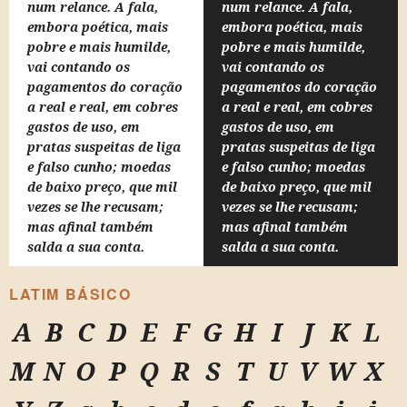
num relance. A fala,
num relance. A fala,
embora poética, mais
embora poética, mais
pobre e mais humilde,
pobre e mais humilde,
vai contando os
vai contando os
pagamentos do coração
pagamentos do coração
a real e real, em cobres
a real e real, em cobres
gastos de uso, em
gastos de uso, em
pratas suspeitas de liga
pratas suspeitas de liga
e falso cunho; moedas
e falso cunho; moedas
de baixo preço, que mil
de baixo preço, que mil
vezes se lhe recusam;
vezes se lhe recusam;
mas afinal também
mas afinal também
salda a sua conta.
salda a sua conta.
LATIM BÁSICO
A
B
C
D
E
F
G
H
I
J
K
L
M
N
O
P
Q
R
S
T
U
V
W
X