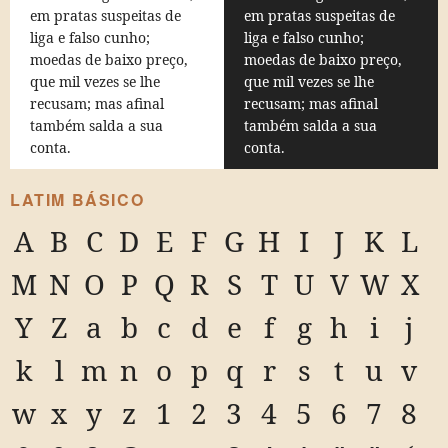
em pratas suspeitas de
em pratas suspeitas de
liga e falso cunho;
liga e falso cunho;
moedas de baixo preço,
moedas de baixo preço,
que mil vezes se lhe
que mil vezes se lhe
recusam; mas afinal
recusam; mas afinal
também salda a sua
também salda a sua
conta.
conta.
LATIM BÁSICO
A
B
C
D
E
F
G
H
I
J
K
L
M
N
O
P
Q
R
S
T
U
V
W
X
Y
Z
a
b
c
d
e
f
g
h
i
j
k
l
m
n
o
p
q
r
s
t
u
v
w
x
y
z
1
2
3
4
5
6
7
8