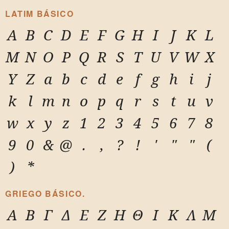
LATIM BÁSICO
A
B
C
D
E
F
G
H
I
J
K
L
M
N
O
P
Q
R
S
T
U
V
W
X
Y
Z
a
b
c
d
e
f
g
h
i
j
k
l
m
n
o
p
q
r
s
t
u
v
w
x
y
z
1
2
3
4
5
6
7
8
9
0
&
@
.
,
?
!
'
"
"
(
)
*
GRIEGO BÁSICO.
Α
Β
Γ
Δ
Ε
Ζ
Η
Θ
Ι
Κ
Λ
Μ