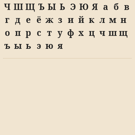
Ч
Ш
Щ
Ъ
Ы
Ь
Э
Ю
Я
а
б
в
г
д
е
ё
ж
з
и
й
к
л
м
н
о
п
р
с
т
у
ф
х
ц
ч
ш
щ
ъ
ы
ь
э
ю
я