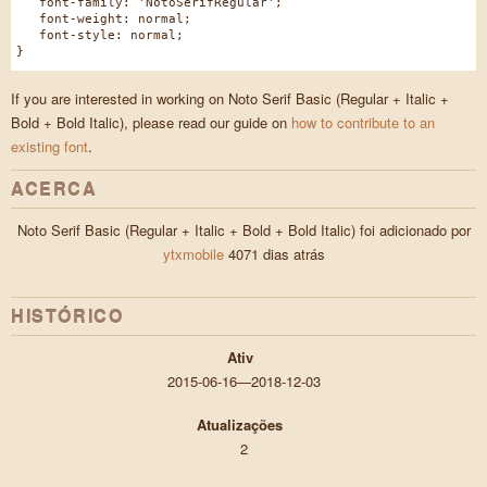
font-family: 'NotoSerifRegular';
font-weight: normal;
font-style: normal;
}
If you are interested in working on Noto Serif Basic (Regular + Italic +
Bold + Bold Italic), please read our guide on
how to contribute to an
existing font
.
ACERCA
Noto Serif Basic (Regular + Italic + Bold + Bold Italic) foi adicionado por
ytxmobile
4071 dias atrás
HISTÓRICO
Ativ
2015-06-16—2018-12-03
Atualizações
2