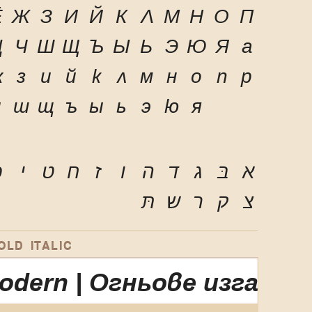
Ё
Ж
З
И
Й
К
Л
М
Н
О
П
Ц
Ч
Ш
Щ
Ъ
Ы
Ь
Э
Ю
Я
а
ж
з
и
й
к
л
м
н
о
п
р
ч
ш
щ
ъ
ы
ь
э
ю
я
א
בּ
ג
ד
ה
ו
ז
ח
ט
י
כ
צ
ק
ר
ש
תּ
LD ITALIC
Modern | Огньове изгар