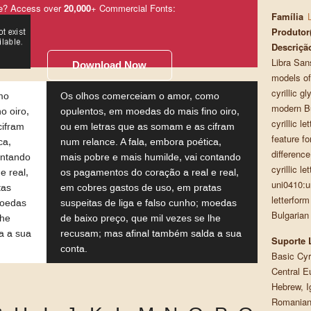
e? Access over
20,000
+ Commercial Fonts:
Família
Produtor
Descriçã
Libra San
Download Now
models of 
cyrillic g
mo
Os olhos comerceiam o amor, como
modern Bu
o oiro,
opulentos, em moedas do mais fino oiro,
cyrillic l
cifram
ou em letras que as somam e as cifram
feature f
ca,
num relance. A fala, embora poética,
difference
ontando
mais pobre e mais humilde, vai contando
cyrillic l
e real,
os pagamentos do coração a real e real,
uni0410:u
tas
em cobres gastos de uso, em pratas
letterform
moedas
suspeitas de liga e falso cunho; moedas
Bulgarian
lhe
de baixo preço, que mil vezes se lhe
a a sua
recusam; mas afinal também salda a sua
Suporte 
conta.
Basic Cyri
Central E
Hebrew, I
Romanian,