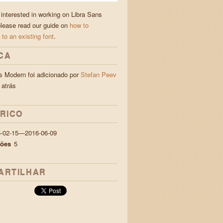
 interested in working on Libra Sans
lease read our guide on
how to
 to an existing font
.
CA
s Modern foi adicionado por
Stefan Peev
 atrás
ÓRICO
6-02-15—2016-06-09
ções
5
ARTILHAR
а с блуждаещи пламъци лю