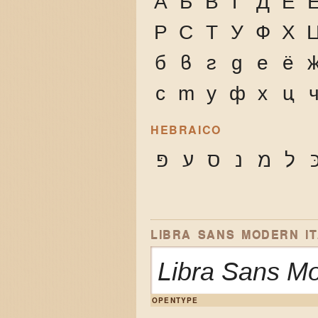
А
Б
В
Г
Д
Е
Р
С
Т
У
Ф
Х
б
в
г
д
е
ё
с
т
у
ф
х
ц
HEBRAICO
ּ
ל
מ
נ
ס
ע
פּ
LIBRA SANS MODERN IT
Libra Sans M
OPENTYPE