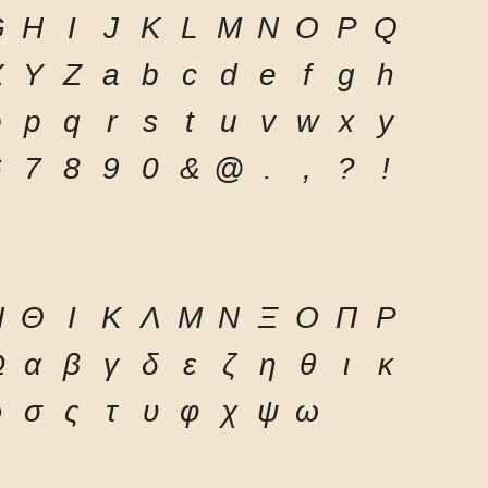
G
H
I
J
K
L
M
N
O
P
Q
X
Y
Z
a
b
c
d
e
f
g
h
o
p
q
r
s
t
u
v
w
x
y
6
7
8
9
0
&
@
.
,
?
!
Η
Θ
Ι
Κ
Λ
Μ
Ν
Ξ
Ο
Π
Ρ
Ω
α
β
γ
δ
ε
ζ
η
θ
ι
κ
ρ
σ
ς
τ
υ
φ
χ
ψ
ω