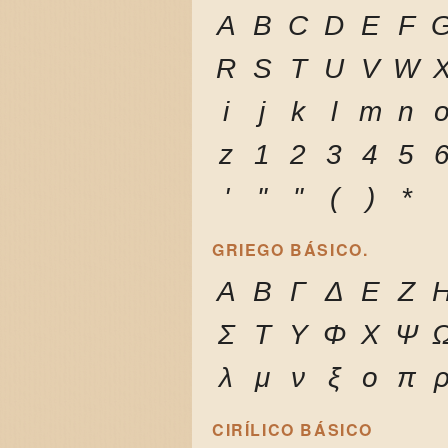
A
B
C
D
E
F
R
S
T
U
V
W
i
j
k
l
m
n
z
1
2
3
4
5
'
"
"
(
)
*
GRIEGO BÁSICO.
Α
Β
Γ
Δ
Ε
Ζ
Σ
Τ
Υ
Φ
Χ
Ψ
λ
μ
ν
ξ
ο
π
CIRÍLICO BÁSICO