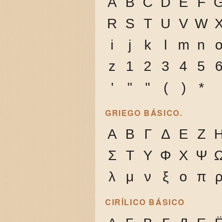
A
B
C
D
E
F
R
S
T
U
V
W
i
j
k
l
m
n
z
1
2
3
4
5
'
"
"
(
)
*
GRIEGO BÁSICO.
Α
Β
Γ
Δ
Ε
Ζ
Σ
Τ
Υ
Φ
Χ
Ψ
λ
μ
ν
ξ
ο
π
CIRÍLICO BÁSICO