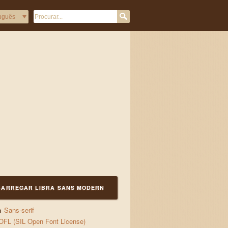
а с блуждаещи пламъци лю
CARREGAR LIBRA SANS MODERN
a
Sans-serif
OFL (SIL Open Font License)