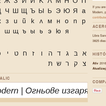
Ё
Ж
З
И
Й
К
Л
М
Н
О
П
If you are
Ц
Ч
Ш
Щ
Ъ
Ы
Ь
Э
Ю
Я
а
Modern, p
contribute
ж
з
и
й
к
л
м
н
о
п
р
ACER
ч
ш
щ
ъ
ы
ь
э
ю
я
Libra San
3825 dias
א
בּ
ג
ד
ה
ו
ז
ח
ט
י
כ
HIST
צ
ק
ר
ש
תּ
Ativ
201
Atualiza
ALIC
COMP
odern | Огньове изгарях