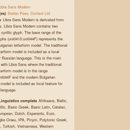
Libra Sans Modern
(es)
Stefan Peev, Context Ltd
o
Libra Sans Modern is derivated from
s. Libra Sans Modern contains two
cyrillic glyph. The base range of the
lyphs (uni0410:uni044F) represents the
lgarian letterform model. The traditional
etterform model is included as a local
or Russian language. This is the main
 with Libra Sans where the traditional
etterform model is in the range
ni044F and the modern Bulgarian
 model is included as local feature for
 language.
Linguístico completa
Afrikaans, Baltic,
llic, Basic Greek, Basic Latin, Catalan,
uropean, Dutch, Esperanto, Euro,
gbo Onwu, IPA, Pinyin, Polytonic Greek,
 Turkish, Vietnamese, Western