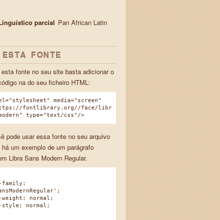
inguístico parcial
Pan African Latin
 ESTA FONTE
 esta fonte no seu site basta adicionar o
código na do seu ficheiro HTML:
el="stylesheet" media="screen"
ttps://fontlibrary.org//face/libr
modern" type="text/css"/>
ê pode usar essa fonte no seu arquivo
 há um exemplo de um parágrafo
em Libra Sans Modern Regular.
family:
ansModernRegular';
eight: normal;
tyle: normal;