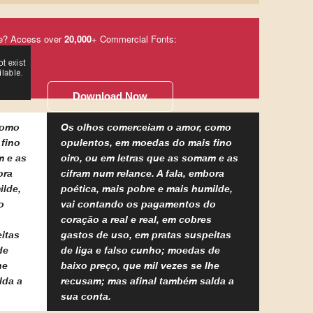
e? Access over
20,000
+ Commercial Fonts:
Download Now
como
Os olhos comerceiam o amor, como
fino
opulentos, em moedas do mais fino
m e as
oiro, ou em letras que as somam e as
ora
cifram num relance. A fala, embora
ilde,
poética, mais pobre e mais humilde,
o
vai contando os pagamentos do
coração a real e real, em cobres
itas
gastos de uso, em pratas suspeitas
de
de liga e falso cunho; moedas de
he
baixo preço, que mil vezes se lhe
lda a
recusam; mas afinal também salda a
sua conta.