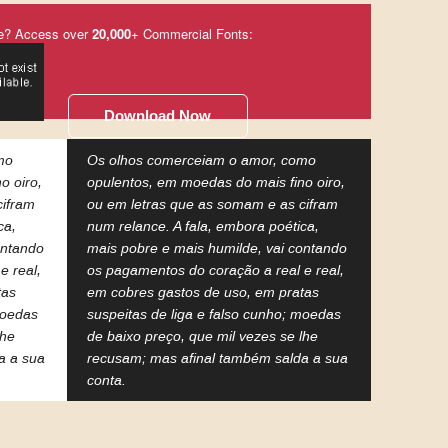
e? Access over
20,000
+ Commercial Fonts:
Download Now
mo
Os olhos comerceiam o amor, como
o oiro,
opulentos, em moedas do mais fino oiro,
cifram
ou em letras que as somam e as cifram
ca,
num relance. A fala, embora poética,
ontando
mais pobre e mais humilde, vai contando
e real,
os pagamentos do coração a real e real,
tas
em cobres gastos de uso, em pratas
moedas
suspeitas de liga e falso cunho; moedas
lhe
de baixo preço, que mil vezes se lhe
a a sua
recusam; mas afinal também salda a sua
conta.