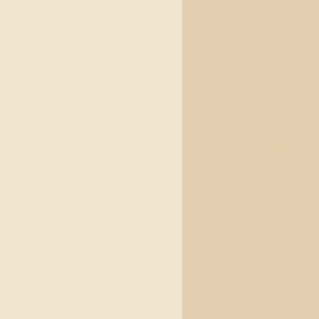
яха с блуждаещи пламъц