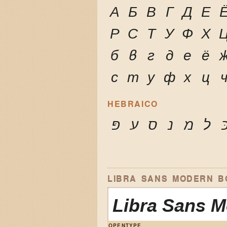
А
Б
В
Г
Д
Е
Р
С
Т
У
Ф
Х
б
в
г
д
е
ё
с
т
у
ф
х
ц
HEBRAICO
ּ
ל
מ
נ
ס
ע
פּ
LIBRA SANS MODERN BO
Libra Sans 
OPENTYPE