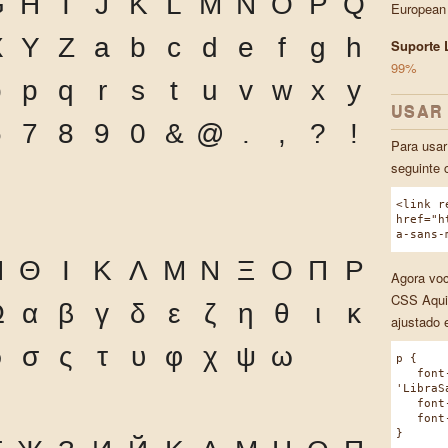
G
H
I
J
K
L
M
N
O
P
Q
European
X
Y
Z
a
b
c
d
e
f
g
h
Suporte L
99%
o
p
q
r
s
t
u
v
w
x
y
USAR
6
7
8
9
0
&
@
.
,
?
!
Para usar
seguinte 
<link r
href="h
a-sans-
Η
Θ
Ι
Κ
Λ
Μ
Ν
Ξ
Ο
Π
Ρ
Agora voc
CSS Aqui
Ω
α
β
γ
δ
ε
ζ
η
θ
ι
κ
ajustado 
ρ
σ
ς
τ
υ
φ
χ
ψ
ω
p {
font-
'LibraS
font-w
font-s
}