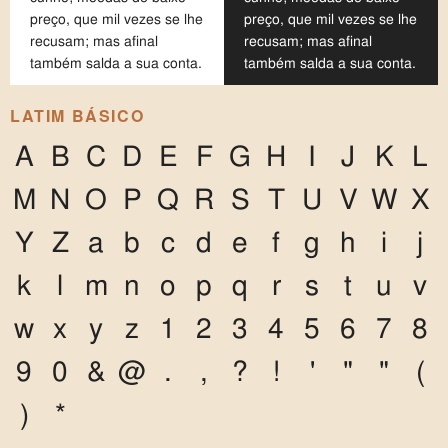
preço, que mil vezes se lhe
preço, que mil vezes se lhe
recusam; mas afinal
recusam; mas afinal
também salda a sua conta.
também salda a sua conta.
LATIM BÁSICO
A
B
C
D
E
F
G
H
I
J
K
L
M
N
O
P
Q
R
S
T
U
V
W
X
Y
Z
a
b
c
d
e
f
g
h
i
j
k
l
m
n
o
p
q
r
s
t
u
v
w
x
y
z
1
2
3
4
5
6
7
8
9
0
&
@
.
,
?
!
'
"
"
(
)
*