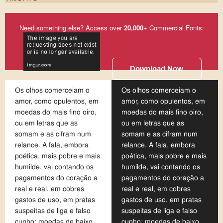
Need something else? Access over
20,000
+ Commercial Fonts:
Download Now
Os olhos comerceiam o
Os olhos comerceiam o
amor, como opulentos, em
amor, como opulentos, em
moedas do mais fino oiro,
moedas do mais fino oiro,
ou em letras que as
ou em letras que as
somam e as cifram num
somam e as cifram num
relance. A fala, embora
relance. A fala, embora
poética, mais pobre e mais
poética, mais pobre e mais
humilde, vai contando os
humilde, vai contando os
pagamentos do coração a
pagamentos do coração a
real e real, em cobres
real e real, em cobres
gastos de uso, em pratas
gastos de uso, em pratas
suspeitas de liga e falso
suspeitas de liga e falso
cunho; moedas de baixo
cunho; moedas de baixo