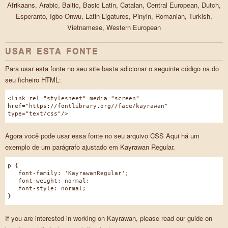
Afrikaans, Arabic, Baltic, Basic Latin, Catalan, Central European, Dutch,
Esperanto, Igbo Onwu, Latin Ligatures, Pinyin, Romanian, Turkish,
Vietnamese, Western European
USAR ESTA FONTE
Para usar esta fonte no seu site basta adicionar o seguinte código na do
seu ficheiro HTML:
<link rel="stylesheet" media="screen"
href="https://fontlibrary.org//face/kayrawan"
type="text/css"/>
Agora você pode usar essa fonte no seu arquivo CSS Aqui há um
exemplo de um parágrafo ajustado em Kayrawan Regular.
p {
font-family: 'KayrawanRegular';
font-weight: normal;
font-style: normal;
}
If you are interested in working on Kayrawan, please read our guide on