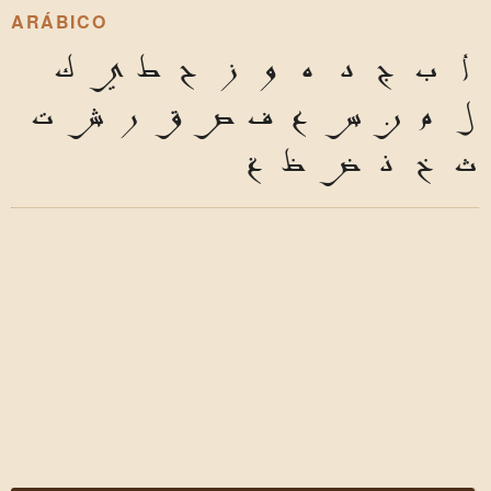
ARÁBICO
أ
ب
ج
د
ه
و
ز
ح
ط
ي
ك
ل
م
ن
س
ع
ف
ص
ق
ر
ش
ت
ث
خ
ذ
ض
ظ
غ