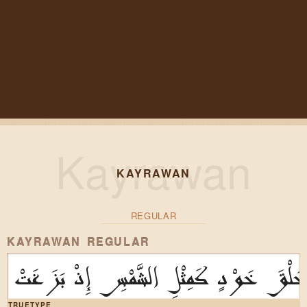
KAYRAWAN
REGULAR
KAYRAWAN REGULAR
لْقَ خَوْدٍ كَمِثْلِ الشَّمْسِ إِذْ بَزَغَتْ
TRUETYPE