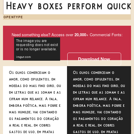
Heavy boxes perform quick 
OPENTYPE
Need something else? Access over
20,000
+ Commercial Fonts:
Download Now
Os olhos comerceiam o
Os olhos comerceiam o
amor, como opulentos, em
amor, como opulentos, em
moedas do mais fino oiro, ou
moedas do mais fino oiro, ou
em letras que as somam e as
em letras que as somam e as
cifram num relance. A fala,
cifram num relance. A fala,
embora poética, mais pobre e
embora poética, mais pobre e
mais humilde, vai contando
mais humilde, vai contando
os pagamentos do coração
os pagamentos do coração
a real e real, em cobres
a real e real, em cobres
gastos de uso, em pratas
gastos de uso, em pratas