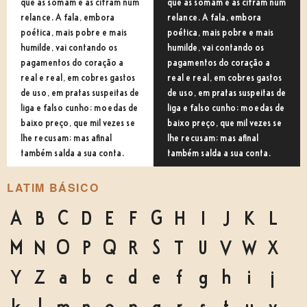
que as somam e as cifram num
que as somam e as cifram num
relance. A fala, embora
relance. A fala, embora
poética, mais pobre e mais
poética, mais pobre e mais
humilde, vai contando os
humilde, vai contando os
pagamentos do coração a
pagamentos do coração a
real e real, em cobres gastos
real e real, em cobres gastos
de uso, em pratas suspeitas de
de uso, em pratas suspeitas de
liga e falso cunho; moedas de
liga e falso cunho; moedas de
baixo preço, que mil vezes se
baixo preço, que mil vezes se
lhe recusam; mas afinal
lhe recusam; mas afinal
também salda a sua conta.
também salda a sua conta.
LATIM BÁSICO
A
B
C
D
E
F
G
H
I
J
K
L
M
N
O
P
Q
R
S
T
U
V
W
X
Y
Z
a
b
c
d
e
f
g
h
i
j
k
l
m
n
o
p
q
r
s
t
u
v