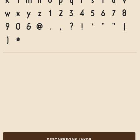
w
x
y
z
1
2
3
4
5
6
7
8
9
0
&
@
.
,
?
!
'
"
"
(
)
*
DESCARREGAR JAKOB