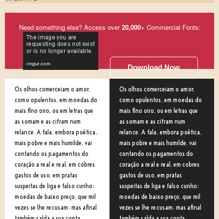
Need something else? Access over
20,000
+ Commercial Fonts:
Download Now
Os olhos comerceiam o amor,
Os olhos comerceiam o amor,
como opulentos, em moedas do
como opulentos, em moedas do
mais fino oiro, ou em letras que
mais fino oiro, ou em letras que
as somam e as cifram num
as somam e as cifram num
relance. A fala, embora poética,
relance. A fala, embora poética,
mais pobre e mais humilde, vai
mais pobre e mais humilde, vai
contando os pagamentos do
contando os pagamentos do
coração a real e real, em cobres
coração a real e real, em cobres
gastos de uso, em pratas
gastos de uso, em pratas
suspeitas de liga e falso cunho;
suspeitas de liga e falso cunho;
moedas de baixo preço, que mil
moedas de baixo preço, que mil
vezes se lhe recusam; mas afinal
vezes se lhe recusam; mas afinal
também salda a sua conta.
também salda a sua conta.