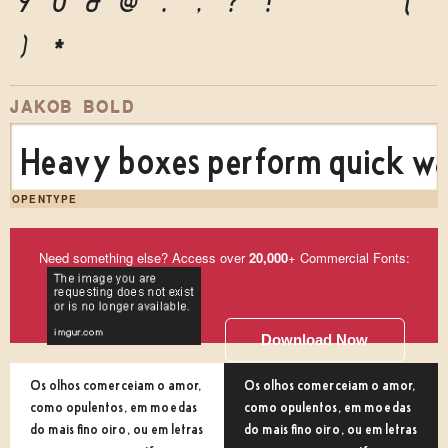
9
0
&
@
.
,
?
!
'
"
"
(
)
*
JAKOB BOLD
Heavy boxes perform quick wal
OPENTYPE
Need something else? Access over
20,000
+ Commercial Fonts:
Download Now
Os olhos comerceiam o amor,
Os olhos comerceiam o amor,
como opulentos, em moedas
como opulentos, em moedas
do mais fino oiro, ou em letras
do mais fino oiro, ou em letras