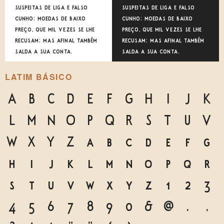
suspeitas de liga e falso
suspeitas de liga e falso
cunho; moedas de baixo
cunho; moedas de baixo
preço, que mil vezes se lhe
preço, que mil vezes se lhe
recusam; mas afinal também
recusam; mas afinal também
salda a sua conta.
salda a sua conta.
LATIM BÁSICO
A
B
C
D
E
F
G
H
I
J
K
L
M
N
O
P
Q
R
S
T
U
V
W
X
Y
Z
a
b
c
d
e
f
g
h
i
j
k
l
m
n
o
p
q
r
s
t
u
v
w
x
y
z
1
2
3
4
5
6
7
8
9
0
&
@
.
,