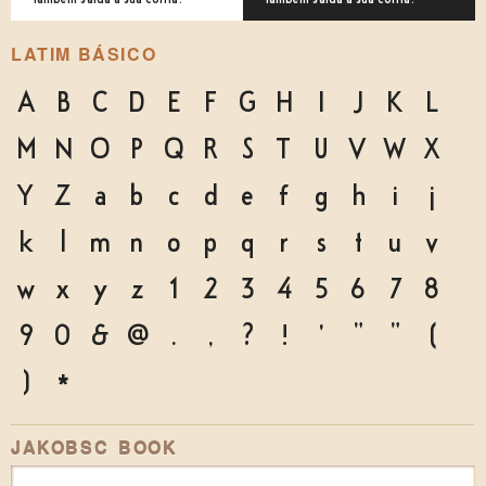
LATIM BÁSICO
A
B
C
D
E
F
G
H
I
J
K
L
M
N
O
P
Q
R
S
T
U
V
W
X
Y
Z
a
b
c
d
e
f
g
h
i
j
k
l
m
n
o
p
q
r
s
t
u
v
w
x
y
z
1
2
3
4
5
6
7
8
9
0
&
@
.
,
?
!
'
"
"
(
)
*
JAKOBSC BOOK