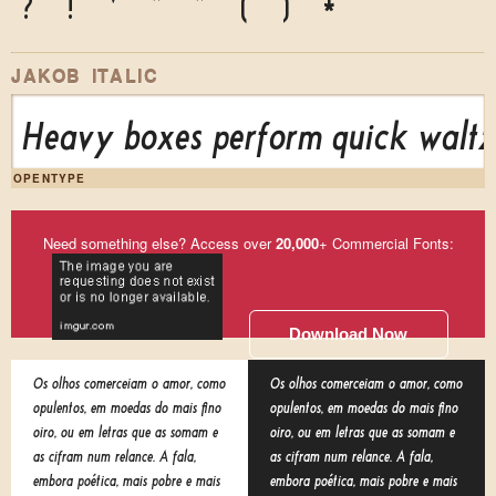
?
!
'
"
"
(
)
*
JAKOB ITALIC
Heavy boxes perform quick waltze
OPENTYPE
Need something else? Access over
20,000
+ Commercial Fonts:
Download Now
Os olhos comerceiam o amor, como
Os olhos comerceiam o amor, como
opulentos, em moedas do mais fino
opulentos, em moedas do mais fino
oiro, ou em letras que as somam e
oiro, ou em letras que as somam e
as cifram num relance. A fala,
as cifram num relance. A fala,
embora poética, mais pobre e mais
embora poética, mais pobre e mais