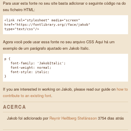
Para usar esta fonte no seu site basta adicionar o seguinte código na do
seu ficheiro HTML:
<link rel="stylesheet" media="screen"
href="https://fontlibrary.org//face/jakob"
type="text/css"/>
Agora você pode usar essa fonte no seu arquivo CSS Aqui há um
exemplo de um parágrafo ajustado em Jakob Italic.
p {
font-family: 'JakobItalic';
font-weight: normal;
font-style: italic;
}
If you are interested in working on Jakob, please read our guide on
how to
contribute to an existing font
.
ACERCA
Jakob foi adicionado por
Reynir Heiðberg Stefánsson
3754 dias atrás