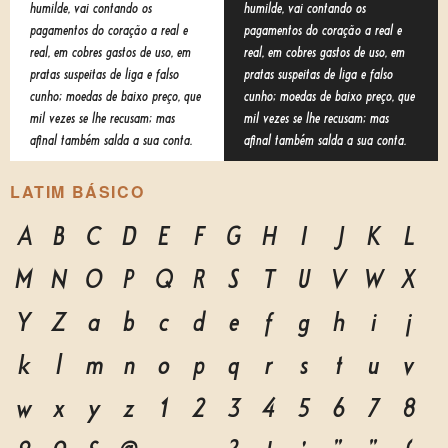
humilde, vai contando os
humilde, vai contando os
pagamentos do coração a real e
pagamentos do coração a real e
real, em cobres gastos de uso, em
real, em cobres gastos de uso, em
pratas suspeitas de liga e falso
pratas suspeitas de liga e falso
cunho; moedas de baixo preço, que
cunho; moedas de baixo preço, que
mil vezes se lhe recusam; mas
mil vezes se lhe recusam; mas
afinal também salda a sua conta.
afinal também salda a sua conta.
LATIM BÁSICO
A
B
C
D
E
F
G
H
I
J
K
L
M
N
O
P
Q
R
S
T
U
V
W
X
Y
Z
a
b
c
d
e
f
g
h
i
j
k
l
m
n
o
p
q
r
s
t
u
v
w
x
y
z
1
2
3
4
5
6
7
8