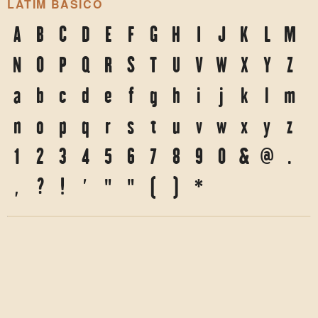
LATIM BÁSICO
A
B
C
D
E
F
G
H
I
J
K
L
M
N
O
P
Q
R
S
T
U
V
W
X
Y
Z
a
b
c
d
e
f
g
h
i
j
k
l
m
n
o
p
q
r
s
t
u
v
w
x
y
z
1
2
3
4
5
6
7
8
9
0
&
@
.
,
?
!
'
"
"
(
)
*