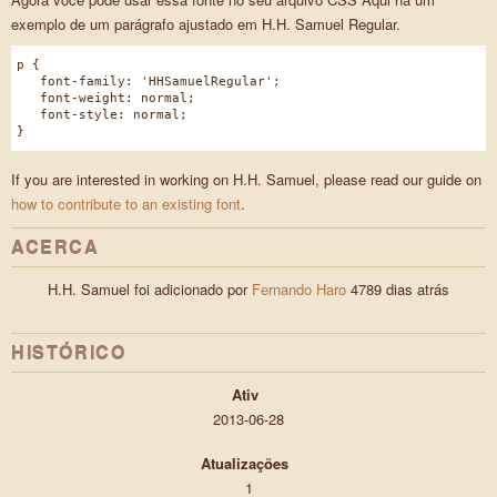
exemplo de um parágrafo ajustado em H.H. Samuel Regular.
p {
font-family: 'HHSamuelRegular';
font-weight: normal;
font-style: normal;
}
If you are interested in working on H.H. Samuel, please read our guide on
how to contribute to an existing font
.
ACERCA
H.H. Samuel foi adicionado por
Fernando Haro
4789 dias atrás
HISTÓRICO
Ativ
2013-06-28
Atualizações
1