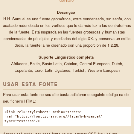
deFharo
Descrição
H.H. Samuel es una fuente geométrica, extra condensada, sin serifa, con
acabado redondeado en los vértices que le da más luz a las contraformas
de la fuente. Está inspirada en las fuentes grotescas y humanistas
condensadas de principios y mediados del siglo XX. y conserva un estilo
deco, la fuente la he diseñado con una proporcion de 1:2,28.
Suporte Linguístico completa
Afrikaans, Baltic, Basic Latin, Catalan, Central European, Dutch,
Esperanto, Euro, Latin Ligatures, Turkish, Western European
USAR ESTA FONTE
Para usar esta fonte no seu site basta adicionar o seguinte código na do
seu ficheiro HTML:
<link rel="stylesheet" media="screen"
href="https://fontlibrary.org//face/h-h-samuel"
type="text/css"/>
Agora você pode usar essa fonte no seu arquivo CSS Aqui há um