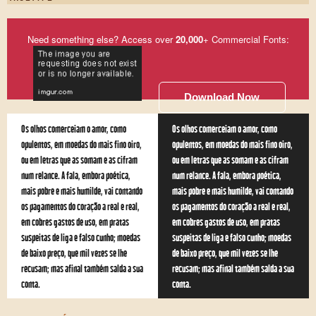
Need something else? Access over
20,000
+ Commercial Fonts:
Download Now
Os olhos comerceiam o amor, como
Os olhos comerceiam o amor, como
opulentos, em moedas do mais fino oiro,
opulentos, em moedas do mais fino oiro,
ou em letras que as somam e as cifram
ou em letras que as somam e as cifram
num relance. A fala, embora poética,
num relance. A fala, embora poética,
mais pobre e mais humilde, vai contando
mais pobre e mais humilde, vai contando
os pagamentos do coração a real e real,
os pagamentos do coração a real e real,
em cobres gastos de uso, em pratas
em cobres gastos de uso, em pratas
suspeitas de liga e falso cunho; moedas
suspeitas de liga e falso cunho; moedas
de baixo preço, que mil vezes se lhe
de baixo preço, que mil vezes se lhe
recusam; mas afinal também salda a sua
recusam; mas afinal também salda a sua
conta.
conta.