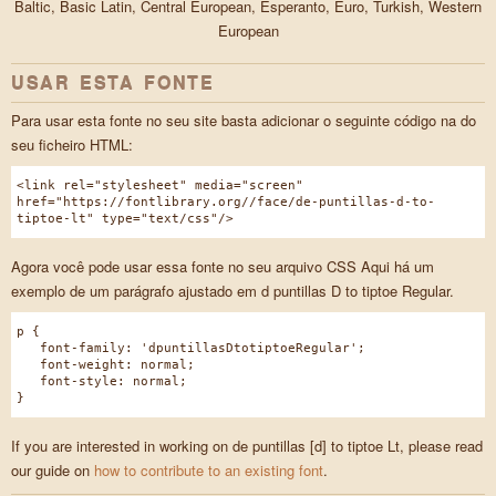
Baltic, Basic Latin, Central European, Esperanto, Euro, Turkish, Western
European
USAR ESTA FONTE
Para usar esta fonte no seu site basta adicionar o seguinte código na do
seu ficheiro HTML:
<link rel="stylesheet" media="screen"
href="https://fontlibrary.org//face/de-puntillas-d-to-
tiptoe-lt" type="text/css"/>
Agora você pode usar essa fonte no seu arquivo CSS Aqui há um
exemplo de um parágrafo ajustado em d puntillas D to tiptoe Regular.
p {
font-family: 'dpuntillasDtotiptoeRegular';
font-weight: normal;
font-style: normal;
}
If you are interested in working on de puntillas [d] to tiptoe Lt, please read
our guide on
how to contribute to an existing font
.