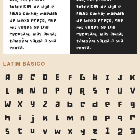
suspeitas de liga e
suspeitas de liga e
falso cunho; moedas
falso cunho; moedas
de baixo preço, que
de baixo preço, que
mil vezes se lhe
mil vezes se lhe
recusam; mas afinal
recusam; mas afinal
também salda a sua
também salda a sua
conta.
conta.
LATIM BÁSICO
A
B
C
D
E
F
G
H
I
J
K
L
M
N
O
P
Q
R
S
T
U
V
W
X
Y
Z
a
b
c
d
e
f
g
h
i
j
k
l
m
n
o
p
q
r
s
t
u
v
w
x
y
z
1
2
3