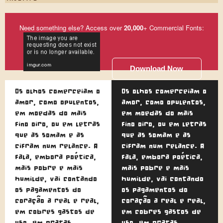
Need something else? Access over
20,000
+ Commercial Fonts:
Download Now
Os olhos comerceiam o
Os olhos comerceiam o
amor, como opulentos,
amor, como opulentos,
em moedas do mais
em moedas do mais
fino oiro, ou em letras
fino oiro, ou em letras
que as somam e as
que as somam e as
cifram num relance. A
cifram num relance. A
fala, embora poética,
fala, embora poética,
mais pobre e mais
mais pobre e mais
humilde, vai contando
humilde, vai contando
os pagamentos do
os pagamentos do
coração a real e real,
coração a real e real,
em cobres gastos de
em cobres gastos de
uso, em pratas
uso, em pratas