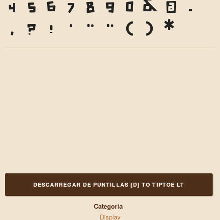
4
5
6
7
8
9
0
&
@
.
,
?
!
'
"
"
(
)
*
DESCARREGAR DE PUNTILLAS [D] TO TIPTOE LT
Categoria
Display