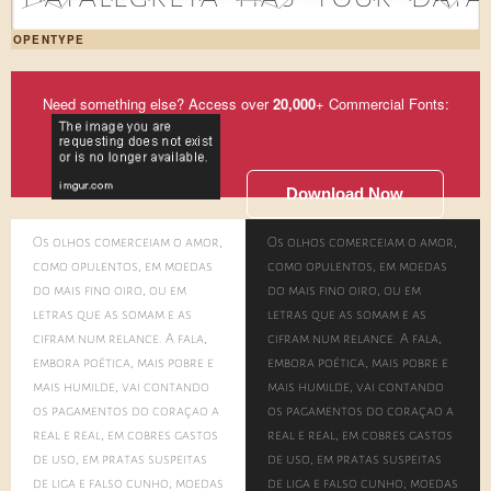
OPENTYPE
Need something else? Access over
20,000
+ Commercial Fonts:
Download Now
Os olhos comerceiam o amor,
Os olhos comerceiam o amor,
como opulentos, em moedas
como opulentos, em moedas
do mais fino oiro, ou em
do mais fino oiro, ou em
letras que as somam e as
letras que as somam e as
cifram num relance. A fala,
cifram num relance. A fala,
embora poética, mais pobre e
embora poética, mais pobre e
mais humilde, vai contando
mais humilde, vai contando
os pagamentos do coração a
os pagamentos do coração a
real e real, em cobres gastos
real e real, em cobres gastos
de uso, em pratas suspeitas
de uso, em pratas suspeitas
de liga e falso cunho; moedas
de liga e falso cunho; moedas