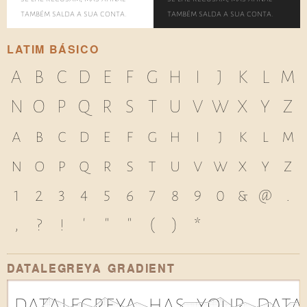
também salda a sua conta.
também salda a sua conta.
LATIM BÁSICO
A
B
C
D
E
F
G
H
I
J
K
L
M
N
O
P
Q
R
S
T
U
V
W
X
Y
Z
a
b
c
d
e
f
g
h
i
j
k
l
m
n
o
p
q
r
s
t
u
v
w
x
y
z
1
2
3
4
5
6
7
8
9
0
&
@
.
,
?
!
'
"
"
(
)
*
DATALEGREYA GRADIENT
d|1a|0t|3a|2l|1e|2g|1r|3e|2y|1a|2 |1h|1a|0s|2 |2y|2o|3u|1r|2 |1d|2a|0t|2a|2