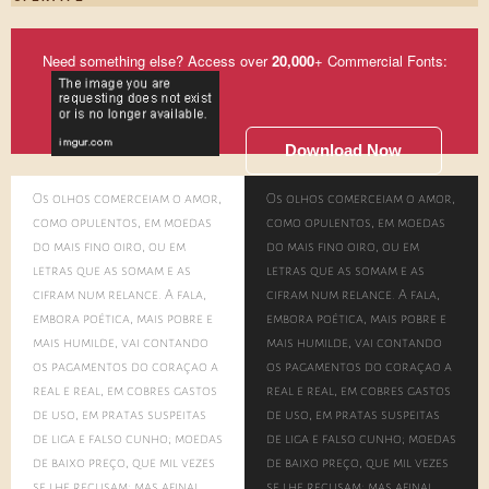
Need something else? Access over
20,000
+ Commercial Fonts:
Download Now
Os olhos comerceiam o amor,
Os olhos comerceiam o amor,
como opulentos, em moedas
como opulentos, em moedas
do mais fino oiro, ou em
do mais fino oiro, ou em
letras que as somam e as
letras que as somam e as
cifram num relance. A fala,
cifram num relance. A fala,
embora poética, mais pobre e
embora poética, mais pobre e
mais humilde, vai contando
mais humilde, vai contando
os pagamentos do coração a
os pagamentos do coração a
real e real, em cobres gastos
real e real, em cobres gastos
de uso, em pratas suspeitas
de uso, em pratas suspeitas
de liga e falso cunho; moedas
de liga e falso cunho; moedas
de baixo preço, que mil vezes
de baixo preço, que mil vezes
se lhe recusam; mas afinal
se lhe recusam; mas afinal