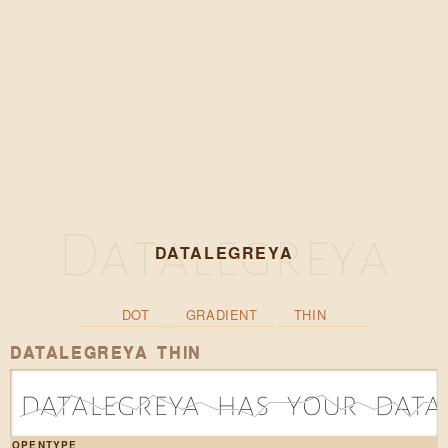
DATALEGREYA
DOT
GRADIENT
THIN
DATALEGREYA THIN
d|1a|0t|3a|2l|1e|2g|1r|3e|2y|1a|2 |1h|1a|0s|2 |2y|2o|3u|1r|2 |1d|2a|0t|2a|2
OPENTYPE