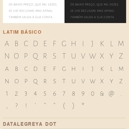
de baixo preço, que mil vezes
de baixo preço, que mil vezes
se lhe recusam; mas afinal
se lhe recusam; mas afinal
também salda a sua conta.
também salda a sua conta.
LATIM BÁSICO
A
B
C
D
E
F
G
H
I
J
K
L
M
N
O
P
Q
R
S
T
U
V
W
X
Y
Z
a
b
c
d
e
f
g
h
i
j
k
l
m
n
o
p
q
r
s
t
u
v
w
x
y
z
1
2
3
4
5
6
7
8
9
0
&
@
.
,
?
!
'
"
"
(
)
*
DATALEGREYA DOT