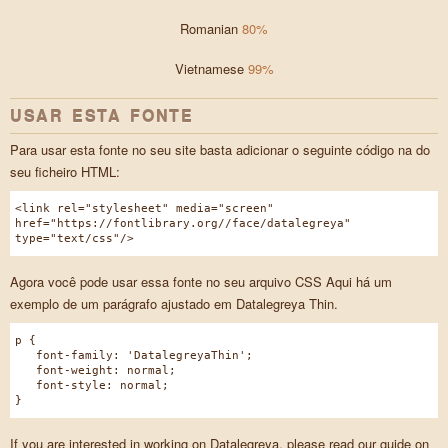
Romanian
80%
Vietnamese
99%
USAR ESTA FONTE
Para usar esta fonte no seu site basta adicionar o seguinte código na do
seu ficheiro HTML:
<link rel="stylesheet" media="screen"
href="https://fontlibrary.org//face/datalegreya"
type="text/css"/>
Agora você pode usar essa fonte no seu arquivo CSS Aqui há um
exemplo de um parágrafo ajustado em Datalegreya Thin.
p {
font-family: 'DatalegreyaThin';
font-weight: normal;
font-style: normal;
}
If you are interested in working on Datalegreya, please read our guide on