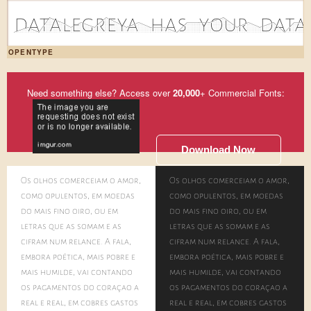
d|1a|0t|3a|2l|1e|2g|1r|3e|2y|1a|2 |1h|1a|0s|2 |2y|2o|3u|1r|2 |1d|2a|0t|2a|2
OPENTYPE
Need something else? Access over
20,000
+ Commercial Fonts:
Download Now
Os olhos comerceiam o amor,
Os olhos comerceiam o amor,
como opulentos, em moedas
como opulentos, em moedas
do mais fino oiro, ou em
do mais fino oiro, ou em
letras que as somam e as
letras que as somam e as
cifram num relance. A fala,
cifram num relance. A fala,
embora poética, mais pobre e
embora poética, mais pobre e
mais humilde, vai contando
mais humilde, vai contando
os pagamentos do coração a
os pagamentos do coração a
real e real, em cobres gastos
real e real, em cobres gastos