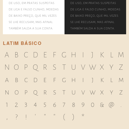
de uso, em pratas suspeitas
de uso, em pratas suspeitas
de liga e falso cunho; moedas
de liga e falso cunho; moedas
de baixo preço, que mil vezes
de baixo preço, que mil vezes
se lhe recusam; mas afinal
se lhe recusam; mas afinal
também salda a sua conta.
também salda a sua conta.
LATIM BÁSICO
A
B
C
D
E
F
G
H
I
J
K
L
M
N
O
P
Q
R
S
T
U
V
W
X
Y
Z
a
b
c
d
e
f
g
h
i
j
k
l
m
n
o
p
q
r
s
t
u
v
w
x
y
z
1
2
3
4
5
6
7
8
9
0
&
@
.
,
?
!
'
"
"
(
)
*