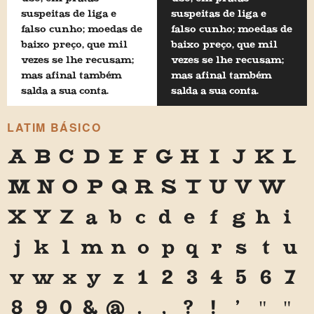
suspeitas de liga e
suspeitas de liga e
falso cunho; moedas de
falso cunho; moedas de
baixo preço, que mil
baixo preço, que mil
vezes se lhe recusam;
vezes se lhe recusam;
mas afinal também
mas afinal também
salda a sua conta.
salda a sua conta.
LATIM BÁSICO
A
B
C
D
E
F
G
H
I
J
K
L
M
N
O
P
Q
R
S
T
U
V
W
X
Y
Z
a
b
c
d
e
f
g
h
i
j
k
l
m
n
o
p
q
r
s
t
u
v
w
x
y
z
1
2
3
4
5
6
7
8
9
0
&
@
.
,
?
!
'
"
"