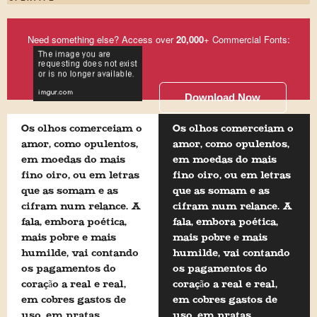
Need something else? Access over
20,000
+ Commercial Fonts:
Download Now
Os olhos comerceiam o
Os olhos comerceiam o
amor, como opulentos,
amor, como opulentos,
em moedas do mais
em moedas do mais
fino oiro, ou em letras
fino oiro, ou em letras
que as somam e as
que as somam e as
cifram num relance. A
cifram num relance. A
fala, embora poética,
fala, embora poética,
mais pobre e mais
mais pobre e mais
humilde, vai contando
humilde, vai contando
os pagamentos do
os pagamentos do
coração a real e real,
coração a real e real,
em cobres gastos de
em cobres gastos de
uso, em pratas
uso, em pratas