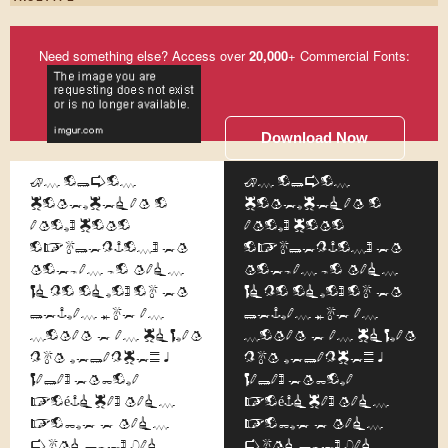
Need something else? Access over
20,000
+ Commercial Fonts:
Download Now
Os olhos
Os olhos
comerceiam o
comerceiam o
amor, como
amor, como
opulentos, em
opulentos, em
moedas do mais
moedas do mais
fino oiro, ou em
fino oiro, ou em
letras que as
letras que as
somam e as cifram
somam e as cifram
num relance. A
num relance. A
fala, embora
fala, embora
poética, mais
poética, mais
pobre e mais
pobre e mais
humilde, vai
humilde, vai