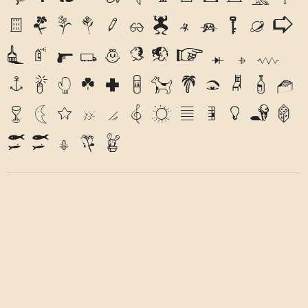
W
X
Y
Z
a
b
c
d
e
f
g
h
i
j
k
l
m
n
o
p
q
r
s
t
u
v
w
x
y
z
1
2
3
4
5
6
7
8
9
0
&
@
.
,
?
!
'
"
"
(
)
*