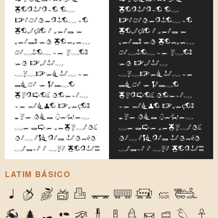
contando os
contando os
pagamentos do
pagamentos do
coração a real e
coração a real e
real, em cobres
real, em cobres
gastos de uso,
gastos de uso,
em pratas
em pratas
suspeitas de
suspeitas de
liga e falso
liga e falso
cunho; moedas
cunho; moedas
de baixo preço,
de baixo preço,
que mil vezes
que mil vezes
se lhe recusam;
se lhe recusam;
mas afinal também
mas afinal também
salda a sua conta.
salda a sua conta.
LATIM BÁSICO
A
B
C
D
E
F
G
H
I
J
K
L
M
N
O
P
Q
R
S
T
U
V