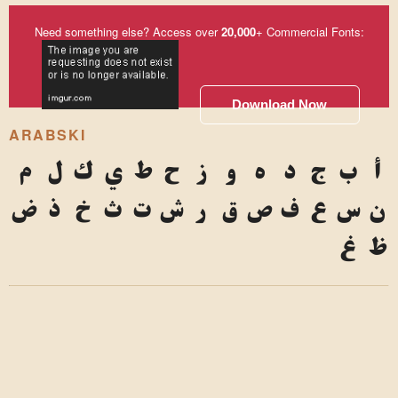
Need something else? Access over
20,000
+ Commercial Fonts:
Download Now
ARABSKI
أ
ب
ج
د
ه
و
ز
ح
ط
ي
ك
ل
م
ن
س
ع
ف
ص
ق
ر
ش
ت
ث
خ
ذ
ض
ظ
غ