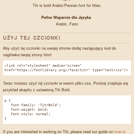
Titr is bold Arabic/Persian font for titles.
Pełne Wsparcie dla Języka
Arabic, Farsi
UŻYJ TEJ CZCIONKI
Aby użyć tej czcionki na swojej stronie dodaj następujący kod do
nagłówka twojej strony html:
<link rel="stylesheet" media="screen"
href="https://fontlibrary.org//face/titr" type="text/css"/>
Teraz możesz użyć tej czcionki w swoim pliku css. Poniżej znajduje się
przykład akapitu z ustawioną Titr Bold.
p {
font-family: 'TitrBold';
font-weight: bold;
font-style: normal;
}
If you are interested in working on Titr, please read our guide on
how to