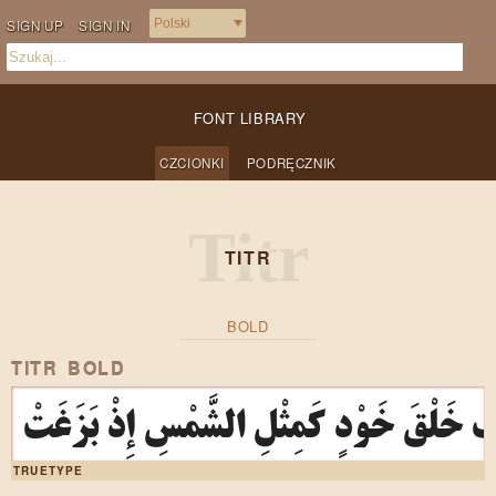
SIGN UP
SIGN IN
FONT LIBRARY
CZCIONKI
PODRĘCZNIK
TITR
BOLD
TITR BOLD
 خَلْقَ خَوْدٍ كَمِثْلِ الشَّمْسِ إِذْ بَزَغَتْ
TRUETYPE