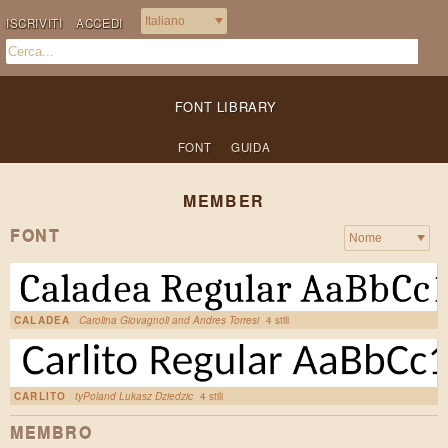
ISCRIVITI
ACCEDI
FONT LIBRARY
FONT
GUIDA
MEMBER
FONT
CALADEA
Carolina Giovagnoli and Andres Torresi
4 stili
CARLITO
tyPoland Lukasz Dziedzic
4 stili
MEMBRO