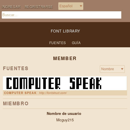
INGRESAR
REGRISTRARSE
FONT LIBRARY
FUENTES
GUÍA
MEMBER
FUENTES
COMPUTER SPEAK
http://fontstruct.com/
MIEMBRO
Nombre de usuario
Mcguy215