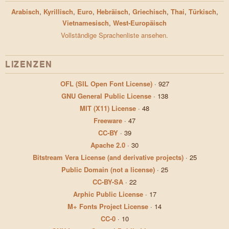
Arabisch
,
Kyrillisch
,
Euro
,
Hebräisch
,
Griechisch
,
Thai
,
Türkisch
,
Vietnamesisch
,
West-Europäisch
Vollständige Sprachenliste ansehen.
LIZENZEN
OFL (SIL Open Font License)
·
927
GNU General Public License
·
138
MIT (X11) License
·
48
Freeware
·
47
CC-BY
·
39
Apache 2.0
·
30
Bitstream Vera License (and derivative projects)
·
25
Public Domain (not a license)
·
25
CC-BY-SA
·
22
Arphic Public License
·
17
M+ Fonts Project License
·
14
CC-0
·
10