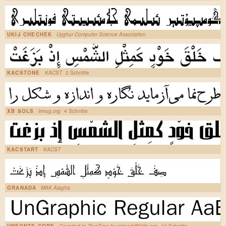
UKIJ CHECHEK
Uyghur Computer Science Association
KACSTONE
KACST
2 Schnitte
XB SOLS
Irmug.org
4 Schnitte
KACSTART
KACST
GRANADA
MAK Alagha