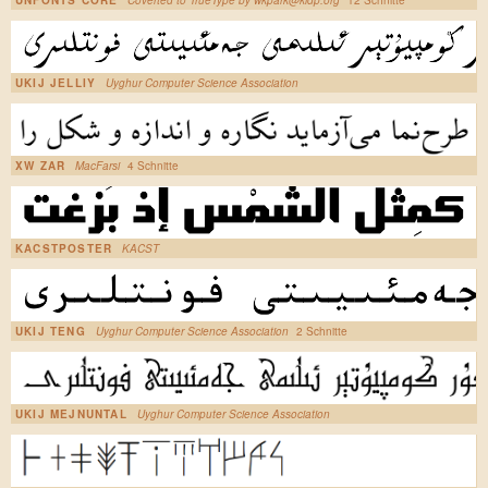
UNFONTS CORE
Coverted to TrueType by wkpark@kldp.org
12 Schnitte
UKIJ JELLIY
Uyghur Computer Science Association
XW ZAR
MacFarsi
4 Schnitte
KACSTPOSTER
KACST
UKIJ TENG
Uyghur Computer Science Association
2 Schnitte
UKIJ MEJNUNTAL
Uyghur Computer Science Association