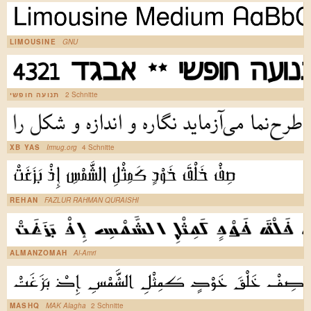
LIMOUSINE
GNU
תנועה חופשי
2 Schnitte
XB YAS
Irmug.org
4 Schnitte
REHAN
FAZLUR RAHMAN QURAISHI
ALMANZOMAH
Al-Amri
MASHQ
MAK Alagha
2 Schnitte