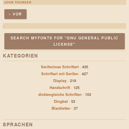
JOHN YOUNGER
» VOR
.
SEARCH MYFONTS FOR "GNU GENERAL PUBLIC
LICENSE"
KATEGORIEN
Serifenlose Schriftart
·
435
Schriftart mit Serifen
·
427
Display
·
219
Handschrift
·
125
dicktengleiche Schriften
·
103
Dingbat
·
53
Blackletter
·
37
SPRACHEN