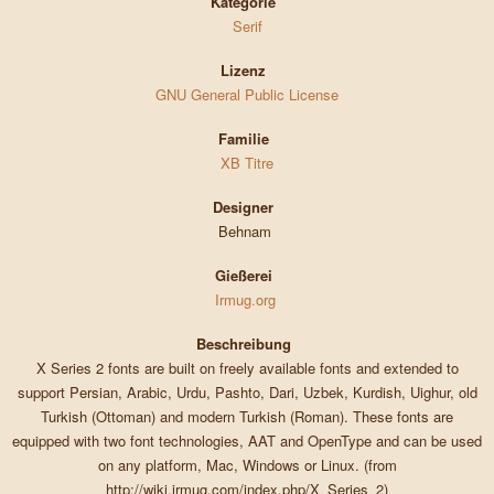
Kategorie
Serif
Lizenz
GNU General Public License
Familie
XB Titre
Designer
Behnam
Gießerei
Irmug.org
Beschreibung
X Series 2 fonts are built on freely available fonts and extended to
support Persian, Arabic, Urdu, Pashto, Dari, Uzbek, Kurdish, Uighur, old
Turkish (Ottoman) and modern Turkish (Roman). These fonts are
equipped with two font technologies, AAT and OpenType and can be used
on any platform, Mac, Windows or Linux. (from
http://wiki.irmug.com/index.php/X_Series_2)