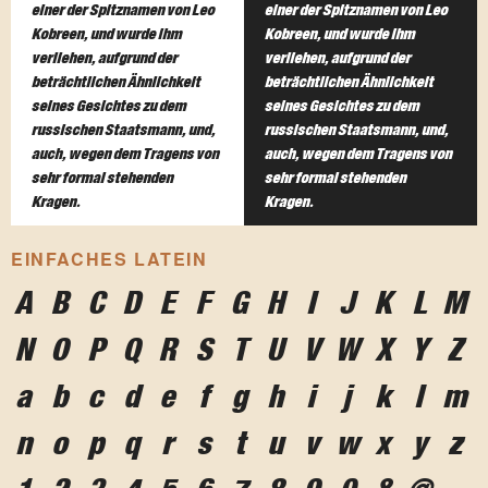
einer der Spitznamen von Leo
einer der Spitznamen von Leo
Kobreen, und wurde ihm
Kobreen, und wurde ihm
verliehen, aufgrund der
verliehen, aufgrund der
beträchtlichen Ähnlichkeit
beträchtlichen Ähnlichkeit
seines Gesichtes zu dem
seines Gesichtes zu dem
russischen Staatsmann, und,
russischen Staatsmann, und,
auch, wegen dem Tragens von
auch, wegen dem Tragens von
sehr formal stehenden
sehr formal stehenden
Kragen.
Kragen.
EINFACHES LATEIN
A
B
C
D
E
F
G
H
I
J
K
L
M
N
O
P
Q
R
S
T
U
V
W
X
Y
Z
a
b
c
d
e
f
g
h
i
j
k
l
m
n
o
p
q
r
s
t
u
v
w
x
y
z