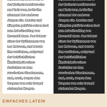
der kleinste Laufbursche
der kleinste Laufbursche
am Platz war, holte ihn
am Platz war, holte ihn
niemand der anderen
niemand der anderen
Jungen ein. Raufen und
Jungen ein. Raufen und
Kämpfen gehörte schon fast
Kämpfen gehörte schon fast
zum Arbeitsalltag von
zum Arbeitsalltag von
Kerenski dazu. Das ist nur
Kerenski dazu. Das ist nur
einer der Spitznamen von
einer der Spitznamen von
Leo Kobreen, und wurde
Leo Kobreen, und wurde
ihm verliehen, aufgrund
ihm verliehen, aufgrund
der beträchtlichen
der beträchtlichen
Ähnlichkeit seines
Ähnlichkeit seines
Gesichtes zu dem
Gesichtes zu dem
russischen Staatsmann,
russischen Staatsmann,
und, auch, wegen dem
und, auch, wegen dem
Tragens von sehr formal
Tragens von sehr formal
stehenden Kragen.
stehenden Kragen.
EINFACHES LATEIN