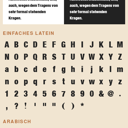
auch, wegen dem Tragens von
auch, wegen dem Tragens von
sehr formal stehenden
sehr formal stehenden
Kragen.
Kragen.
EINFACHES LATEIN
A
B
C
D
E
F
G
H
I
J
K
L
M
N
O
P
Q
R
S
T
U
V
W
X
Y
Z
a
b
c
d
e
f
g
h
i
j
k
l
m
n
o
p
q
r
s
t
u
v
w
x
y
z
1
2
3
4
5
6
7
8
9
0
&
@
.
,
?
!
'
"
"
(
)
*
ARABISCH