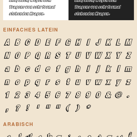
und, auch, wegen dem
und, auch, wegen dem
Tragens von sehr formal
Tragens von sehr formal
stehenden Kragen.
stehenden Kragen.
EINFACHES LATEIN
A
B
C
D
E
F
G
H
I
J
K
L
M
N
O
P
Q
R
S
T
U
V
W
X
Y
Z
a
b
c
d
e
f
g
h
i
j
k
l
m
n
o
p
q
r
s
t
u
v
w
x
y
z
1
2
3
4
5
6
7
8
9
0
&
@
.
,
?
!
'
"
"
(
)
*
ARABISCH
أ
ب
ج
د
ه
و
ز
ح
ط
ي
ك
ل
م