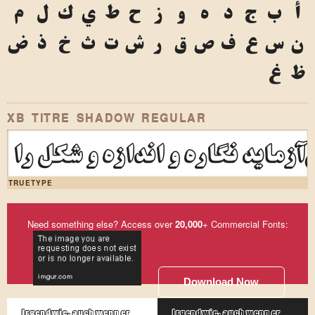
أ
ب
ج
د
ه
و
ز
ح
ط
ي
ك
ل
م
ن
س
ع
ف
ص
ق
ر
ش
ت
ث
خ
ذ
ض
ظ
غ
XB TITRE SHADOW REGULAR
‌آزماید نگاره و اندازه و شکل را
TRUETYPE
Need something else? Access over
20,000
+ Commercial Fonts:
Download Now
Irgendwie, auch wenn er
Irgendwie, auch wenn er