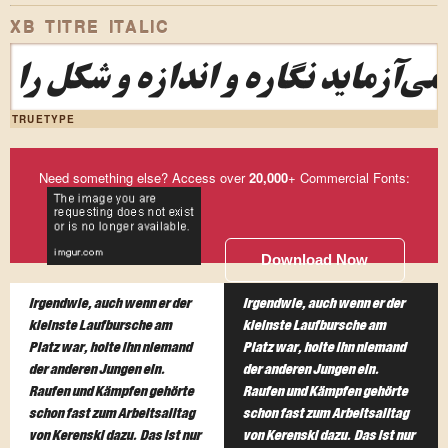
XB TITRE ITALIC
ی‌آزماید نگاره و اندازه و شکل را
TRUETYPE
Need something else? Access over
20,000
+ Commercial Fonts:
Download Now
Irgendwie, auch wenn er der
Irgendwie, auch wenn er der
kleinste Laufbursche am
kleinste Laufbursche am
Platz war, holte ihn niemand
Platz war, holte ihn niemand
der anderen Jungen ein.
der anderen Jungen ein.
Raufen und Kämpfen gehörte
Raufen und Kämpfen gehörte
schon fast zum Arbeitsalltag
schon fast zum Arbeitsalltag
von Kerenski dazu. Das ist nur
von Kerenski dazu. Das ist nur