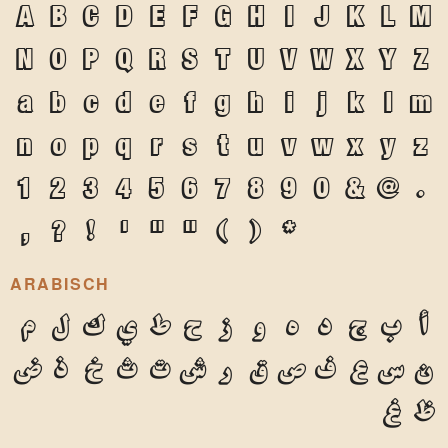
A
B
C
D
E
F
G
H
I
J
K
L
M
N
O
P
Q
R
S
T
U
V
W
X
Y
Z
a
b
c
d
e
f
g
h
i
j
k
l
m
n
o
p
q
r
s
t
u
v
w
x
y
z
1
2
3
4
5
6
7
8
9
0
&
@
.
,
?
!
'
"
"
(
)
*
ARABISCH
أ
ب
ج
د
ه
و
ز
ح
ط
ي
ك
ل
م
ن
س
ع
ف
ص
ق
ر
ش
ت
ث
خ
ذ
ض
ظ
غ