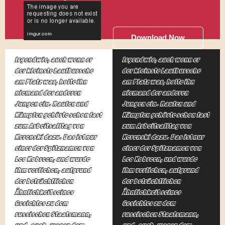
Download Now
Irgendwie, auch wenn er
Irgendwie, auch wenn er
der kleinste Laufbursche
der kleinste Laufbursche
am Platz war, holte ihn
am Platz war, holte ihn
niemand der anderen
niemand der anderen
Jungen ein. Raufen und
Jungen ein. Raufen und
Kämpfen gehörte schon fast
Kämpfen gehörte schon fast
zum Arbeitsalltag von
zum Arbeitsalltag von
Kerenski dazu. Das ist nur
Kerenski dazu. Das ist nur
einer der Spitznamen von
einer der Spitznamen von
Leo Kobreen, und wurde
Leo Kobreen, und wurde
ihm verliehen, aufgrund
ihm verliehen, aufgrund
der beträchtlichen
der beträchtlichen
Ähnlichkeit seines
Ähnlichkeit seines
Gesichtes zu dem
Gesichtes zu dem
russischen Staatsmann,
russischen Staatsmann,