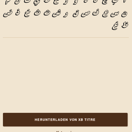
ن
س
ع
ف
ص
ق
ر
ش
ت
ث
خ
ذ
ض
ظ
غ
HERUNTERLADEN VON XB TITRE