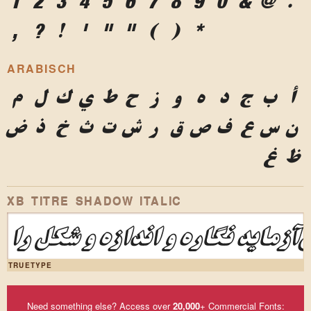
1
2
3
4
5
6
7
8
9
0
&
@
.
,
?
!
'
"
"
(
)
*
ARABISCH
أ
ب
ج
د
ه
و
ز
ح
ط
ي
ك
ل
م
ن
س
ع
ف
ص
ق
ر
ش
ت
ث
خ
ذ
ض
ظ
غ
XB TITRE SHADOW ITALIC
‌آزماید نگاره و اندازه و شکل را
TRUETYPE
Need something else? Access over
20,000
+ Commercial Fonts: