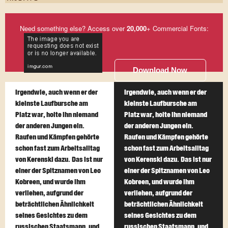
Need something else? Access over
20,000
+ Commercial Fonts:
Download Now
Irgendwie, auch wenn er der
Irgendwie, auch wenn er der
kleinste Laufbursche am
kleinste Laufbursche am
Platz war, holte ihn niemand
Platz war, holte ihn niemand
der anderen Jungen ein.
der anderen Jungen ein.
Raufen und Kämpfen gehörte
Raufen und Kämpfen gehörte
schon fast zum Arbeitsalltag
schon fast zum Arbeitsalltag
von Kerenski dazu. Das ist nur
von Kerenski dazu. Das ist nur
einer der Spitznamen von Leo
einer der Spitznamen von Leo
Kobreen, und wurde ihm
Kobreen, und wurde ihm
verliehen, aufgrund der
verliehen, aufgrund der
beträchtlichen Ähnlichkeit
beträchtlichen Ähnlichkeit
seines Gesichtes zu dem
seines Gesichtes zu dem
russischen Staatsmann, und,
russischen Staatsmann, und,