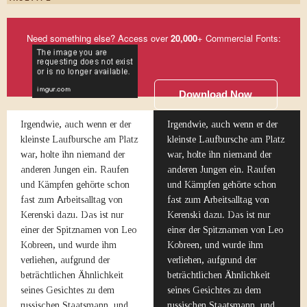
Need something else? Access over
20,000
+ Commercial Fonts:
Download Now
Irgendwie, auch wenn er der
Irgendwie, auch wenn er der
kleinste Laufbursche am Platz
kleinste Laufbursche am Platz
war, holte ihn niemand der
war, holte ihn niemand der
anderen Jungen ein. Raufen
anderen Jungen ein. Raufen
und Kämpfen gehörte schon
und Kämpfen gehörte schon
fast zum Arbeitsalltag von
fast zum Arbeitsalltag von
Kerenski dazu. Das ist nur
Kerenski dazu. Das ist nur
einer der Spitznamen von Leo
einer der Spitznamen von Leo
Kobreen, und wurde ihm
Kobreen, und wurde ihm
verliehen, aufgrund der
verliehen, aufgrund der
beträchtlichen Ähnlichkeit
beträchtlichen Ähnlichkeit
seines Gesichtes zu dem
seines Gesichtes zu dem
russischen Staatsmann, und,
russischen Staatsmann, und,