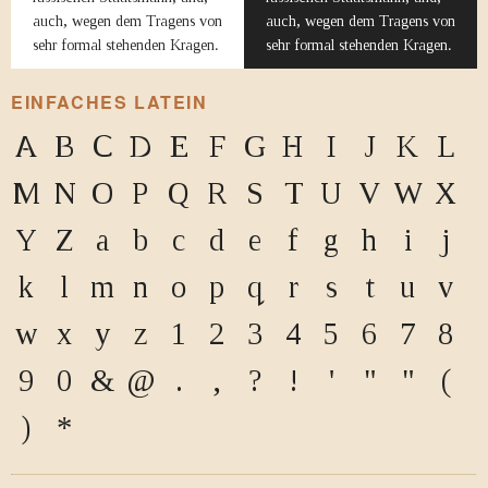
auch, wegen dem Tragens von
auch, wegen dem Tragens von
sehr formal stehenden Kragen.
sehr formal stehenden Kragen.
EINFACHES LATEIN
A
B
C
D
E
F
G
H
I
J
K
L
M
N
O
P
Q
R
S
T
U
V
W
X
Y
Z
a
b
c
d
e
f
g
h
i
j
k
l
m
n
o
p
q
r
s
t
u
v
w
x
y
z
1
2
3
4
5
6
7
8
9
0
&
@
.
,
?
!
'
"
"
(
)
*