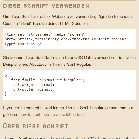
DIESE SCHRIFT VERWENDEN
Um diese Schrit auf deiner Webseite zu verwenden, füge den folgenden
Code im "Head"-Bereich deiner HTML Seite ein:
<link rel="stylesheet" media="screen"
href="https://fontlibrary.org//face/thrums-serif-regular"
type="text/css"/>
Sie können diese Schriftart nun in Ihrer CSS-Datei verwenden. Hier ist ein
Beispiel eines Absatzes in Thrums Serif Regular.
p {
font-family: 'ThrumsSerifRegular';
font-weight: normal;
font-style: normal;
}
If you are interested in working on Thrums Serif Regular, please read our
guide on
how to contribute to an existing font
.
ÜBER DIESE SCHRIFT
Thrums Serif Regular wurde von
Danny Ayers
3277 Tage hinzugefügt vor