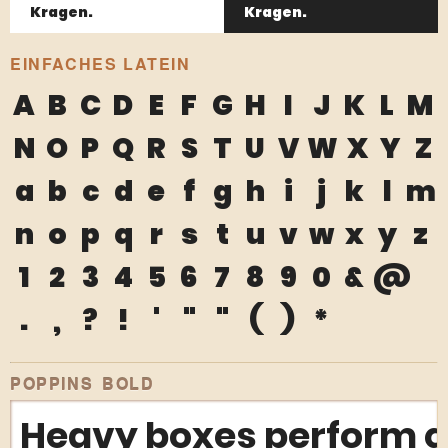
Kragen.
Kragen.
EINFACHES LATEIN
A
B
C
D
E
F
G
H
I
J
K
L
M
N
O
P
Q
R
S
T
U
V
W
X
Y
Z
a
b
c
d
e
f
g
h
i
j
k
l
m
n
o
p
q
r
s
t
u
v
w
x
y
z
1
2
3
4
5
6
7
8
9
0
&
@
.
,
?
!
'
"
"
(
)
*
POPPINS BOLD
Heavy boxes perform qu