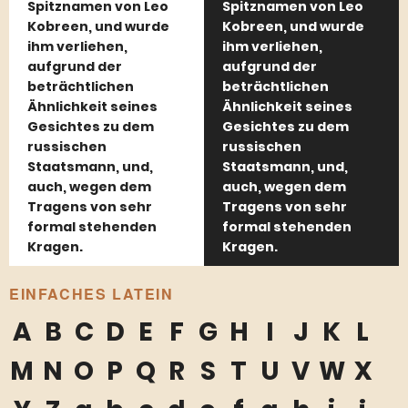
Spitznamen von Leo
Spitznamen von Leo
Kobreen, und wurde
Kobreen, und wurde
ihm verliehen,
ihm verliehen,
aufgrund der
aufgrund der
beträchtlichen
beträchtlichen
Ähnlichkeit seines
Ähnlichkeit seines
Gesichtes zu dem
Gesichtes zu dem
russischen
russischen
Staatsmann, und,
Staatsmann, und,
auch, wegen dem
auch, wegen dem
Tragens von sehr
Tragens von sehr
formal stehenden
formal stehenden
Kragen.
Kragen.
EINFACHES LATEIN
A
B
C
D
E
F
G
H
I
J
K
L
M
N
O
P
Q
R
S
T
U
V
W
X