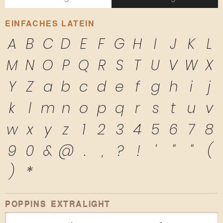
EINFACHES LATEIN
A
B
C
D
E
F
G
H
I
J
K
L
M
N
O
P
Q
R
S
T
U
V
W
X
Y
Z
a
b
c
d
e
f
g
h
i
j
k
l
m
n
o
p
q
r
s
t
u
v
w
x
y
z
1
2
3
4
5
6
7
8
9
0
&
@
.
,
?
!
'
"
"
(
)
*
POPPINS EXTRALIGHT