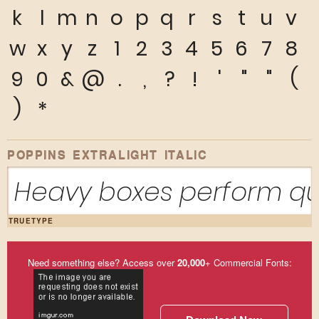
k
l
m
n
o
p
q
r
s
t
u
v
w
x
y
z
1
2
3
4
5
6
7
8
9
0
&
@
.
,
?
!
'
"
"
(
)
*
POPPINS EXTRALIGHT ITALIC
Heavy boxes perform qui
TRUETYPE
Need something else? Access over
20,000
+ Commercial Fonts: