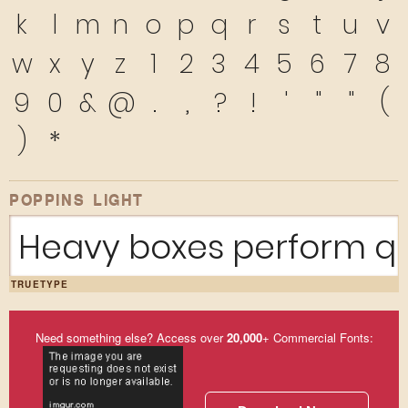
k
l
m
n
o
p
q
r
s
t
u
v
w
x
y
z
1
2
3
4
5
6
7
8
9
0
&
@
.
,
?
!
'
"
"
(
)
*
POPPINS LIGHT
Heavy boxes perform qui
TRUETYPE
Need something else? Access over
20,000
+ Commercial Fonts: