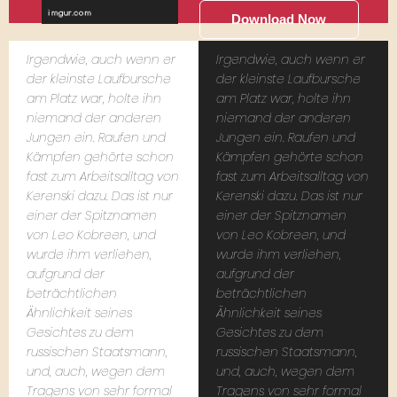
Download Now
Irgendwie, auch wenn er
Irgendwie, auch wenn er
der kleinste Laufbursche
der kleinste Laufbursche
am Platz war, holte ihn
am Platz war, holte ihn
niemand der anderen
niemand der anderen
Jungen ein. Raufen und
Jungen ein. Raufen und
Kämpfen gehörte schon
Kämpfen gehörte schon
fast zum Arbeitsalltag von
fast zum Arbeitsalltag von
Kerenski dazu. Das ist nur
Kerenski dazu. Das ist nur
einer der Spitznamen
einer der Spitznamen
von Leo Kobreen, und
von Leo Kobreen, und
wurde ihm verliehen,
wurde ihm verliehen,
aufgrund der
aufgrund der
beträchtlichen
beträchtlichen
Ähnlichkeit seines
Ähnlichkeit seines
Gesichtes zu dem
Gesichtes zu dem
russischen Staatsmann,
russischen Staatsmann,
und, auch, wegen dem
und, auch, wegen dem
Tragens von sehr formal
Tragens von sehr formal