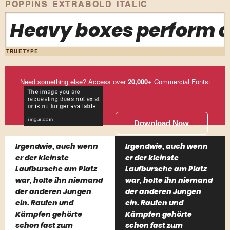
POPPINS EXTRABOLD ITALIC
Heavy boxes perform qu
TRUETYPE
Need something else? Access over
20,000
+ Commercial Fonts:
Download Now
Irgendwie, auch wenn
Irgendwie, auch wenn
er der kleinste
er der kleinste
Laufbursche am Platz
Laufbursche am Platz
war, holte ihn niemand
war, holte ihn niemand
der anderen Jungen
der anderen Jungen
ein. Raufen und
ein. Raufen und
Kämpfen gehörte
Kämpfen gehörte
schon fast zum
schon fast zum