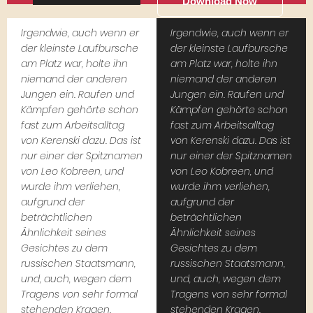
Download Now
Irgendwie, auch wenn er
Irgendwie, auch wenn er
der kleinste Laufbursche
der kleinste Laufbursche
am Platz war, holte ihn
am Platz war, holte ihn
niemand der anderen
niemand der anderen
Jungen ein. Raufen und
Jungen ein. Raufen und
Kämpfen gehörte schon
Kämpfen gehörte schon
fast zum Arbeitsalltag
fast zum Arbeitsalltag
von Kerenski dazu. Das ist
von Kerenski dazu. Das ist
nur einer der Spitznamen
nur einer der Spitznamen
von Leo Kobreen, und
von Leo Kobreen, und
wurde ihm verliehen,
wurde ihm verliehen,
aufgrund der
aufgrund der
beträchtlichen
beträchtlichen
Ähnlichkeit seines
Ähnlichkeit seines
Gesichtes zu dem
Gesichtes zu dem
russischen Staatsmann,
russischen Staatsmann,
und, auch, wegen dem
und, auch, wegen dem
Tragens von sehr formal
Tragens von sehr formal
stehenden Kragen.
stehenden Kragen.