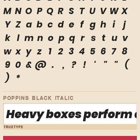
M
N
O
P
Q
R
S
T
U
V
W
X
Y
Z
a
b
c
d
e
f
g
h
i
j
k
l
m
n
o
p
q
r
s
t
u
v
w
x
y
z
1
2
3
4
5
6
7
8
9
0
&
@
.
,
?
!
'
"
"
(
)
*
POPPINS BLACK ITALIC
Heavy boxes perform q
TRUETYPE