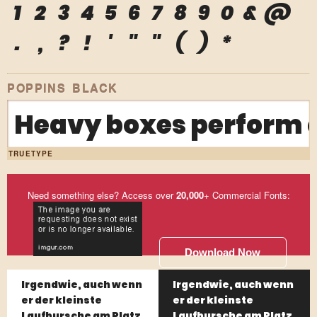
1
2
3
4
5
6
7
8
9
0
&
@
.
,
?
!
'
"
"
(
)
*
POPPINS BLACK
Heavy boxes perform q
TRUETYPE
Need something else? Access over
20,000
+ Commercial Fonts:
Download Now
Irgendwie, auch wenn
Irgendwie, auch wenn
er der kleinste
er der kleinste
Laufbursche am Platz
Laufbursche am Platz