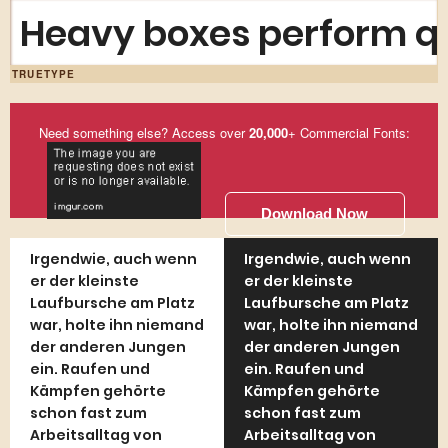
Heavy boxes perform qu
TRUETYPE
Need something else? Access over
20,000
+ Commercial Fonts:
Download Now
Irgendwie, auch wenn
Irgendwie, auch wenn
er der kleinste
er der kleinste
Laufbursche am Platz
Laufbursche am Platz
war, holte ihn niemand
war, holte ihn niemand
der anderen Jungen
der anderen Jungen
ein. Raufen und
ein. Raufen und
Kämpfen gehörte
Kämpfen gehörte
schon fast zum
schon fast zum
Arbeitsalltag von
Arbeitsalltag von