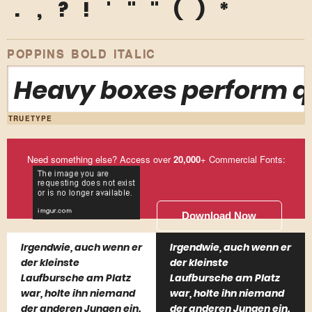
.
,
?
!
'
"
"
(
)
*
POPPINS BOLD ITALIC
Heavy boxes perform qu
TRUETYPE
Need something else? Access over
20,000
+ Commercial Fonts:
Download Now
Irgendwie, auch wenn er
Irgendwie, auch wenn er
der kleinste
der kleinste
Laufbursche am Platz
Laufbursche am Platz
war, holte ihn niemand
war, holte ihn niemand
der anderen Jungen ein.
der anderen Jungen ein.