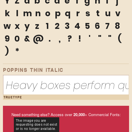
Y
Z
a
b
c
d
e
f
g
h
i
j
k
l
m
n
o
p
q
r
s
t
u
v
w
x
y
z
1
2
3
4
5
6
7
8
9
0
&
@
.
,
?
!
'
"
"
(
)
*
POPPINS THIN ITALIC
Heavy boxes perform qui
TRUETYPE
Need something else? Access over
20,000
+ Commercial Fonts: