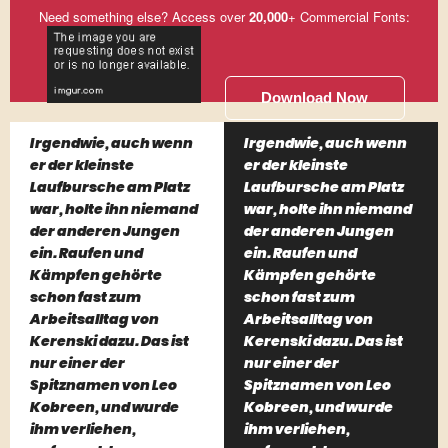
Need something else? Access over
20,000
+ Commercial Fonts:
Download Now
Irgendwie, auch wenn
Irgendwie, auch wenn
er der kleinste
er der kleinste
Laufbursche am Platz
Laufbursche am Platz
war, holte ihn niemand
war, holte ihn niemand
der anderen Jungen
der anderen Jungen
ein. Raufen und
ein. Raufen und
Kämpfen gehörte
Kämpfen gehörte
schon fast zum
schon fast zum
Arbeitsalltag von
Arbeitsalltag von
Kerenski dazu. Das ist
Kerenski dazu. Das ist
nur einer der
nur einer der
Spitznamen von Leo
Spitznamen von Leo
Kobreen, und wurde
Kobreen, und wurde
ihm verliehen,
ihm verliehen,