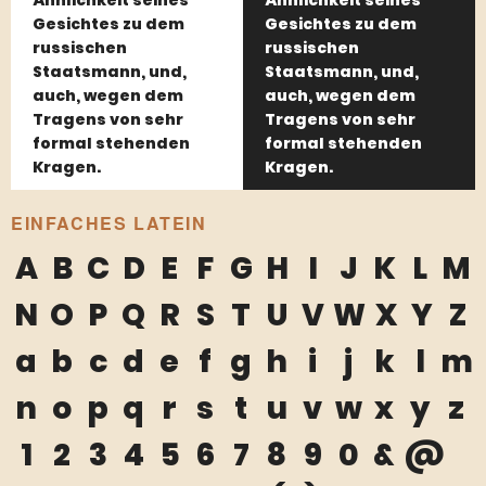
Gesichtes zu dem
Gesichtes zu dem
russischen
russischen
Staatsmann, und,
Staatsmann, und,
auch, wegen dem
auch, wegen dem
Tragens von sehr
Tragens von sehr
formal stehenden
formal stehenden
Kragen.
Kragen.
EINFACHES LATEIN
A
B
C
D
E
F
G
H
I
J
K
L
M
N
O
P
Q
R
S
T
U
V
W
X
Y
Z
a
b
c
d
e
f
g
h
i
j
k
l
m
n
o
p
q
r
s
t
u
v
w
x
y
z
1
2
3
4
5
6
7
8
9
0
&
@