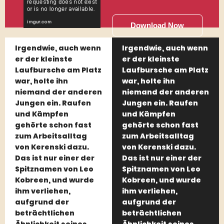
Download Now
Irgendwie, auch wenn
Irgendwie, auch wenn
er der kleinste
er der kleinste
Laufbursche am Platz
Laufbursche am Platz
war, holte ihn
war, holte ihn
niemand der anderen
niemand der anderen
Jungen ein. Raufen
Jungen ein. Raufen
und Kämpfen
und Kämpfen
gehörte schon fast
gehörte schon fast
zum Arbeitsalltag
zum Arbeitsalltag
von Kerenski dazu.
von Kerenski dazu.
Das ist nur einer der
Das ist nur einer der
Spitznamen von Leo
Spitznamen von Leo
Kobreen, und wurde
Kobreen, und wurde
ihm verliehen,
ihm verliehen,
aufgrund der
aufgrund der
beträchtlichen
beträchtlichen
Ähnlichkeit seines
Ähnlichkeit seines