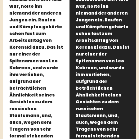
war, holte ihn
war, holte ihn
niemand der anderen
niemand der anderen
Jungen ein. Raufen
Jungen ein. Raufen
und Kämpfen gehörte
und Kämpfen gehörte
schon fast zum
schon fast zum
Arbeitsalltag von
Arbeitsalltag von
Kerenski dazu. Das ist
Kerenski dazu. Das ist
nur einer der
nur einer der
Spitznamen von Leo
Spitznamen von Leo
Kobreen, und wurde
Kobreen, und wurde
ihm verliehen,
ihm verliehen,
aufgrund der
aufgrund der
beträchtlichen
beträchtlichen
Ähnlichkeit seines
Ähnlichkeit seines
Gesichtes zu dem
Gesichtes zu dem
russischen
russischen
Staatsmann, und,
Staatsmann, und,
auch, wegen dem
auch, wegen dem
Tragens von sehr
Tragens von sehr
formal stehenden
formal stehenden