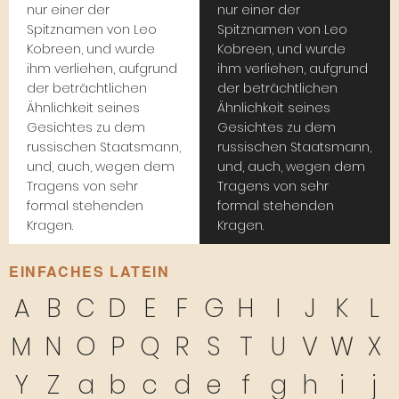
nur einer der
nur einer der
Spitznamen von Leo
Spitznamen von Leo
Kobreen, und wurde
Kobreen, und wurde
ihm verliehen, aufgrund
ihm verliehen, aufgrund
der beträchtlichen
der beträchtlichen
Ähnlichkeit seines
Ähnlichkeit seines
Gesichtes zu dem
Gesichtes zu dem
russischen Staatsmann,
russischen Staatsmann,
und, auch, wegen dem
und, auch, wegen dem
Tragens von sehr
Tragens von sehr
formal stehenden
formal stehenden
Kragen.
Kragen.
EINFACHES LATEIN
A
B
C
D
E
F
G
H
I
J
K
L
M
N
O
P
Q
R
S
T
U
V
W
X
Y
Z
a
b
c
d
e
f
g
h
i
j