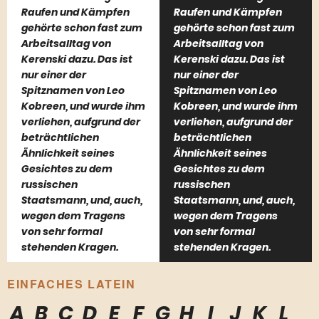
Raufen und Kämpfen
Raufen und Kämpfen
gehörte schon fast zum
gehörte schon fast zum
Arbeitsalltag von
Arbeitsalltag von
Kerenski dazu. Das ist
Kerenski dazu. Das ist
nur einer der
nur einer der
Spitznamen von Leo
Spitznamen von Leo
Kobreen, und wurde ihm
Kobreen, und wurde ihm
verliehen, aufgrund der
verliehen, aufgrund der
beträchtlichen
beträchtlichen
Ähnlichkeit seines
Ähnlichkeit seines
Gesichtes zu dem
Gesichtes zu dem
russischen
russischen
Staatsmann, und, auch,
Staatsmann, und, auch,
wegen dem Tragens
wegen dem Tragens
von sehr formal
von sehr formal
stehenden Kragen.
stehenden Kragen.
EINFACHES LATEIN
A
B
C
D
E
F
G
H
I
J
K
L