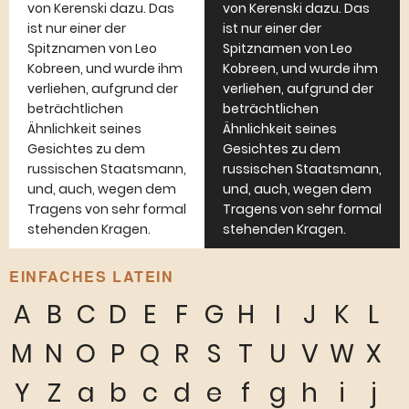
von Kerenski dazu. Das
von Kerenski dazu. Das
ist nur einer der
ist nur einer der
Spitznamen von Leo
Spitznamen von Leo
Kobreen, und wurde ihm
Kobreen, und wurde ihm
verliehen, aufgrund der
verliehen, aufgrund der
beträchtlichen
beträchtlichen
Ähnlichkeit seines
Ähnlichkeit seines
Gesichtes zu dem
Gesichtes zu dem
russischen Staatsmann,
russischen Staatsmann,
und, auch, wegen dem
und, auch, wegen dem
Tragens von sehr formal
Tragens von sehr formal
stehenden Kragen.
stehenden Kragen.
EINFACHES LATEIN
A
B
C
D
E
F
G
H
I
J
K
L
M
N
O
P
Q
R
S
T
U
V
W
X
Y
Z
a
b
c
d
e
f
g
h
i
j