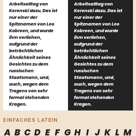
Arbeitsalltag von
Arbeitsalltag von
Kerenski dazu. Das ist
Kerenski dazu. Das ist
nur einer der
nur einer der
Spitznamen von Leo
Spitznamen von Leo
Kobreen, und wurde
Kobreen, und wurde
ihm verliehen,
ihm verliehen,
aufgrund der
aufgrund der
beträchtlichen
beträchtlichen
Ähnlichkeit seines
Ähnlichkeit seines
Gesichtes zu dem
Gesichtes zu dem
russischen
russischen
Staatsmann, und,
Staatsmann, und,
auch, wegen dem
auch, wegen dem
Tragens von sehr
Tragens von sehr
formal stehenden
formal stehenden
Kragen.
Kragen.
EINFACHES LATEIN
A
B
C
D
E
F
G
H
I
J
K
L
M