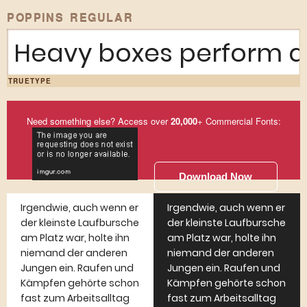
POPPINS REGULAR
Heavy boxes perform qu
TRUETYPE
Need something else? Access over
20,000
+ Commercial Fonts:
Download Now
Irgendwie, auch wenn er
Irgendwie, auch wenn er
der kleinste Laufbursche
der kleinste Laufbursche
am Platz war, holte ihn
am Platz war, holte ihn
niemand der anderen
niemand der anderen
Jungen ein. Raufen und
Jungen ein. Raufen und
Kämpfen gehörte schon
Kämpfen gehörte schon
fast zum Arbeitsalltag
fast zum Arbeitsalltag