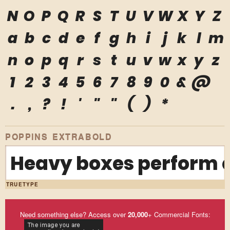
N
O
P
Q
R
S
T
U
V
W
X
Y
Z
a
b
c
d
e
f
g
h
i
j
k
l
m
n
o
p
q
r
s
t
u
v
w
x
y
z
1
2
3
4
5
6
7
8
9
0
&
@
.
,
?
!
'
"
"
(
)
*
POPPINS EXTRABOLD
Heavy boxes perform q
TRUETYPE
Need something else? Access over
20,000
+ Commercial Fonts: