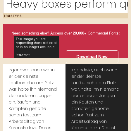
Heavy boxes perform qui
TRUETYPE
Need something else? Access over
20,000
+ Commercial Fonts:
Download Now
Irgendwie, auch wenn
Irgendwie, auch wenn
er der kleinste
er der kleinste
Laufbursche am Platz
Laufbursche am Platz
war, holte ihn niemand
war, holte ihn niemand
der anderen Jungen
der anderen Jungen
ein. Raufen und
ein. Raufen und
Kämpfen gehörte
Kämpfen gehörte
schon fast zum
schon fast zum
Arbeitsalltag von
Arbeitsalltag von
Kerenski dazu. Das ist
Kerenski dazu. Das ist