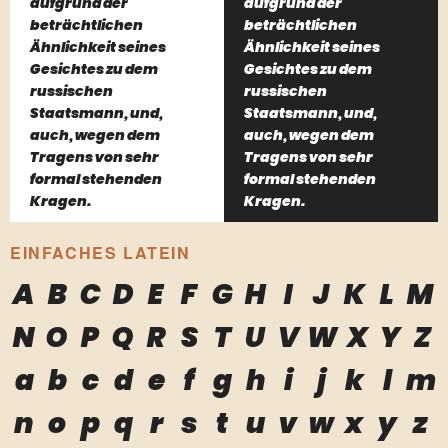
aufgrund der
aufgrund der
beträchtlichen
beträchtlichen
Ähnlichkeit seines
Ähnlichkeit seines
Gesichtes zu dem
Gesichtes zu dem
russischen
russischen
Staatsmann, und,
Staatsmann, und,
auch, wegen dem
auch, wegen dem
Tragens von sehr
Tragens von sehr
formal stehenden
formal stehenden
Kragen.
Kragen.
EINFACHES LATEIN
A
B
C
D
E
F
G
H
I
J
K
L
M
N
O
P
Q
R
S
T
U
V
W
X
Y
Z
a
b
c
d
e
f
g
h
i
j
k
l
m
n
o
p
q
r
s
t
u
v
w
x
y
z