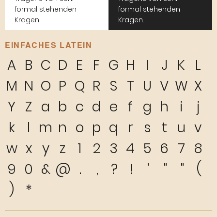
formal stehenden
formal stehenden
Kragen.
Kragen.
EINFACHES LATEIN
A
B
C
D
E
F
G
H
I
J
K
L
M
N
O
P
Q
R
S
T
U
V
W
X
Y
Z
a
b
c
d
e
f
g
h
i
j
k
l
m
n
o
p
q
r
s
t
u
v
w
x
y
z
1
2
3
4
5
6
7
8
9
0
&
@
.
,
?
!
'
"
"
(
)
*