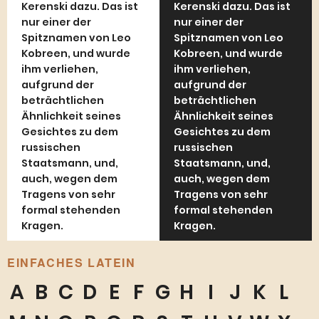
Kerenski dazu. Das ist
Kerenski dazu. Das ist
nur einer der
nur einer der
Spitznamen von Leo
Spitznamen von Leo
Kobreen, und wurde
Kobreen, und wurde
ihm verliehen,
ihm verliehen,
aufgrund der
aufgrund der
beträchtlichen
beträchtlichen
Ähnlichkeit seines
Ähnlichkeit seines
Gesichtes zu dem
Gesichtes zu dem
russischen
russischen
Staatsmann, und,
Staatsmann, und,
auch, wegen dem
auch, wegen dem
Tragens von sehr
Tragens von sehr
formal stehenden
formal stehenden
Kragen.
Kragen.
EINFACHES LATEIN
A
B
C
D
E
F
G
H
I
J
K
L