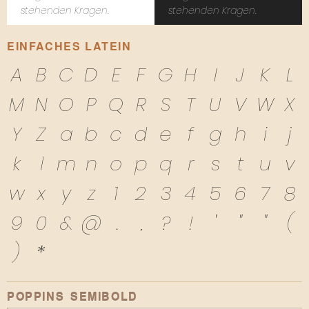
stehenden Kragen.
stehenden Kragen.
EINFACHES LATEIN
A
B
C
D
E
F
G
H
I
J
K
L
M
N
O
P
Q
R
S
T
U
V
W
X
Y
Z
a
b
c
d
e
f
g
h
i
j
k
l
m
n
o
p
q
r
s
t
u
v
w
x
y
z
1
2
3
4
5
6
7
8
9
0
&
@
.
,
?
!
'
"
"
(
)
*
POPPINS SEMIBOLD