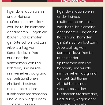
Download Now
Irgendwie, auch wenn
Irgendwie, auch wenn
er der kleinste
er der kleinste
Laufbursche am Platz
Laufbursche am Platz
war, holte ihn niemand
war, holte ihn niemand
der anderen Jungen ein.
der anderen Jungen ein.
Raufen und Kämpfen
Raufen und Kämpfen
gehörte schon fast zum
gehörte schon fast zum
Arbeitsalltag von
Arbeitsalltag von
Kerenski dazu. Das ist
Kerenski dazu. Das ist
nur einer der
nur einer der
Spitznamen von Leo
Spitznamen von Leo
Kobreen, und wurde
Kobreen, und wurde
ihm verliehen, aufgrund
ihm verliehen, aufgrund
der beträchtlichen
der beträchtlichen
Ähnlichkeit seines
Ähnlichkeit seines
Gesichtes zu dem
Gesichtes zu dem
russischen Staatsmann,
russischen Staatsmann,
und, auch, wegen dem
und, auch, wegen dem
Tragens von sehr
Tragens von sehr