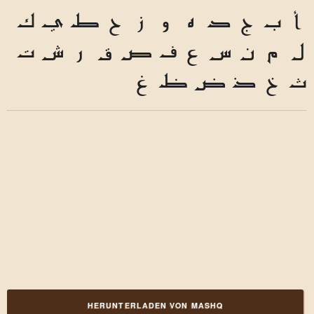
أ
ب
ج
د
ه
و
ز
ح
ط
ي
ك
ل
م
ن
س
ع
ف
ص
ق
ر
ش
ت
ث
خ
ذ
ض
ظ
غ
HERUNTERLADEN VON MASHQ