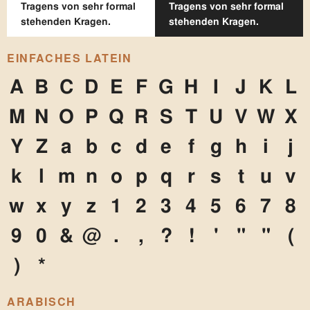
Tragens von sehr formal
Tragens von sehr formal
stehenden Kragen.
stehenden Kragen.
EINFACHES LATEIN
A
B
C
D
E
F
G
H
I
J
K
L
M
N
O
P
Q
R
S
T
U
V
W
X
Y
Z
a
b
c
d
e
f
g
h
i
j
k
l
m
n
o
p
q
r
s
t
u
v
w
x
y
z
1
2
3
4
5
6
7
8
9
0
&
@
.
,
?
!
'
"
"
(
)
*
ARABISCH