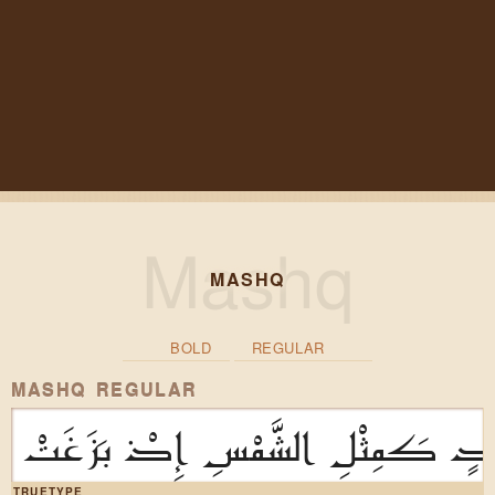
MASHQ
BOLD
REGULAR
MASHQ REGULAR
ٍ كَمِثْلِ الشَّمْسِ إِذْ بَزَغَتْ
TRUETYPE