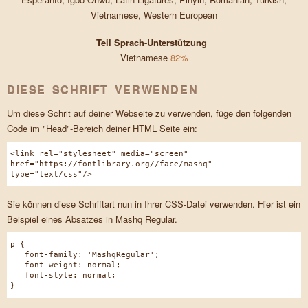
Vietnamese, Western European
Teil Sprach-Unterstützung
Vietnamese
82%
DIESE SCHRIFT VERWENDEN
Um diese Schrit auf deiner Webseite zu verwenden, füge den folgenden
Code im "Head"-Bereich deiner HTML Seite ein:
<link rel="stylesheet" media="screen"
href="https://fontlibrary.org//face/mashq"
type="text/css"/>
Sie können diese Schriftart nun in Ihrer CSS-Datei verwenden. Hier ist ein
Beispiel eines Absatzes in Mashq Regular.
p {
font-family: 'MashqRegular';
font-weight: normal;
font-style: normal;
}