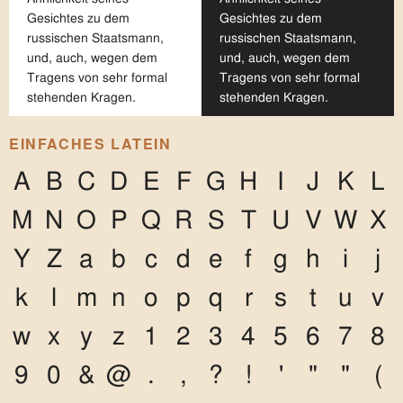
Gesichtes zu dem
Gesichtes zu dem
russischen Staatsmann,
russischen Staatsmann,
und, auch, wegen dem
und, auch, wegen dem
Tragens von sehr formal
Tragens von sehr formal
stehenden Kragen.
stehenden Kragen.
EINFACHES LATEIN
A
B
C
D
E
F
G
H
I
J
K
L
M
N
O
P
Q
R
S
T
U
V
W
X
Y
Z
a
b
c
d
e
f
g
h
i
j
k
l
m
n
o
p
q
r
s
t
u
v
w
x
y
z
1
2
3
4
5
6
7
8
9
0
&
@
.
,
?
!
'
"
"
(