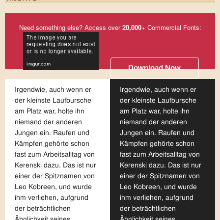
Need something else? Access over
20,000
+ Commercial Fonts:
Download Now
Irgendwie, auch wenn er
Irgendwie, auch wenn er
der kleinste Laufbursche
der kleinste Laufbursche
am Platz war, holte ihn
am Platz war, holte ihn
niemand der anderen
niemand der anderen
Jungen ein. Raufen und
Jungen ein. Raufen und
Kämpfen gehörte schon
Kämpfen gehörte schon
fast zum Arbeitsalltag von
fast zum Arbeitsalltag von
Kerenski dazu. Das ist nur
Kerenski dazu. Das ist nur
einer der Spitznamen von
einer der Spitznamen von
Leo Kobreen, und wurde
Leo Kobreen, und wurde
ihm verliehen, aufgrund
ihm verliehen, aufgrund
der beträchtlichen
der beträchtlichen
Ähnlichkeit seines
Ähnlichkeit seines