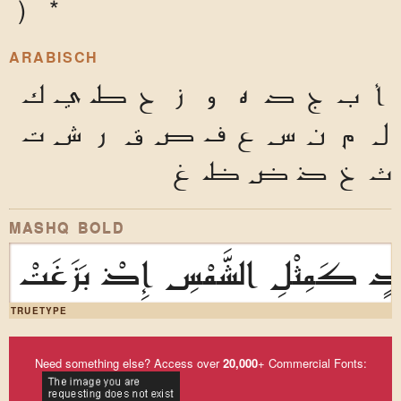
)
*
ARABISCH
أ
ب
ج
د
ه
و
ز
ح
ط
ي
ك
ل
م
ن
س
ع
ف
ص
ق
ر
ش
ت
ث
خ
ذ
ض
ظ
غ
MASHQ BOLD
 كَمِثْلِ الشَّمْسِ إِذْ بَزَغَتْ
TRUETYPE
Need something else? Access over
20,000
+ Commercial Fonts: