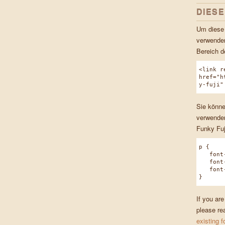
DIES
Um diese 
verwenden
Bereich d
<link r
href="h
y-fuji"
Sie könne
verwenden
Funky Fuj
p {
font-f
font-w
font-s
}
If you are
please re
existing f