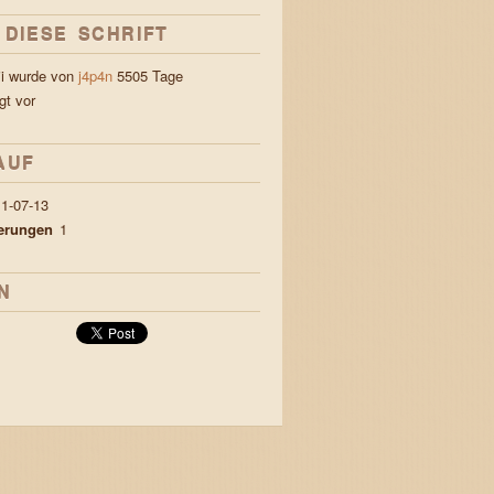
 DIESE SCHRIFT
ji wurde von
j4p4n
5505 Tage
gt vor
AUF
1-07-13
ierungen
1
N