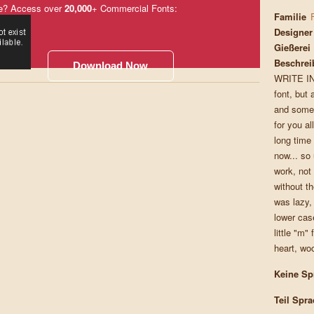
e? Access over
20,000
+ Commercial Fonts:
Familie
Designer
Gießerei
Beschrei
Download Now
WRITE IN
font, but
and some d
for you al
long time 
now... so
work, not
without t
was lazy,
lower case
little "m"
heart, wo
Keine Sp
Teil Spr