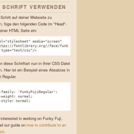
E SCHRIFT VERWENDEN
Schrit auf deiner Webseite zu
, füge den folgenden Code im "Head"-
einer HTML Seite ein:
el="stylesheet" media="screen"
ttps://fontlibrary.org//face/funk
 type="text/css"/>
n diese Schriftart nun in Ihrer CSS-Datei
. Hier ist ein Beispiel eines Absatzes in
i Regular.
amily: 'FunkyFujiRegular';
eight: normal;
tyle: normal;
 interested in working on Funky Fuji,
ad our guide on
how to contribute to an
ont
.