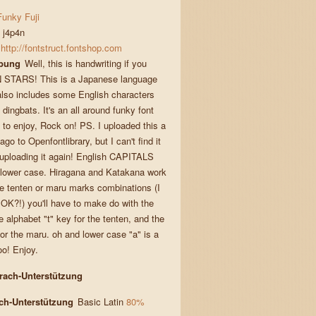
Funky Fuji
j4p4n
http://fontstruct.fontshop.com
bung
Well, this is handwriting if you
 STARS! This is a Japanese language
 also includes some English characters
ingbats. It's an all around funky font
l to enjoy, Rock on! PS. I uploaded this a
ago to Openfontlibrary, but I can't find it
 uploading it again! English CAPITALS
 lower case. Hiragana and Katakana work
he tenten or maru marks combinations (I
 OK?!) you'll have to make do with the
 alphabet "t" key for the tenten, and the
 for the maru. oh and lower case "a" is a
oo! Enjoy.
rach-Unterstützung
ach-Unterstützung
Basic Latin
80%