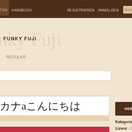
FTEN
HANDBUCH
REGISTRIEREN
ANMELDEN
FUNKY FUJI
REGULAR
カタカナaこんにちは
HER
Kategori
Lizenz
C