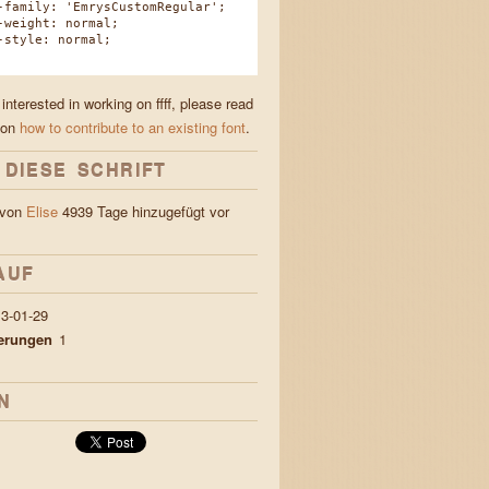
amily: 'EmrysCustomRegular';
eight: normal;
tyle: normal;
 interested in working on ffff, please read
 on
how to contribute to an existing font
.
 DIESE SCHRIFT
e von
Elise
4939 Tage hinzugefügt vor
AUF
3-01-29
ierungen
1
N