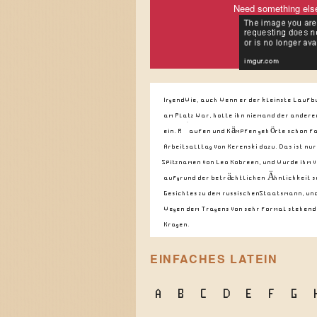
Need something els
Irgendwie, auch wenn er der kleinste Lauf
am Platz war, holte ihn niemand der ander
ein. Raufen und Kämpfen gehörte schon fa
Arbeitsalltag von Kerenski dazu. Das ist nur
Spitznamen von Leo Kobreen, und wurde ihm 
aufgrund der beträchtlichen Ähnlichkeit s
Gesichtes zu dem russischen Staatsmann, un
wegen dem Tragens von sehr formal stehen
Kragen.
EINFACHES LATEIN
A
B
C
D
E
F
G