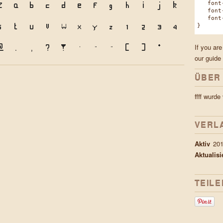
Z
a
b
c
d
e
f
g
h
i
j
k
font-f
font-w
s
t
u
v
w
x
y
z
1
2
3
4
font-s
}
@
.
,
?
!
'
"
"
(
)
*
If you are
our guide
ÜBER
ffff wurd
VERL
Aktiv
201
Aktualis
TEILE