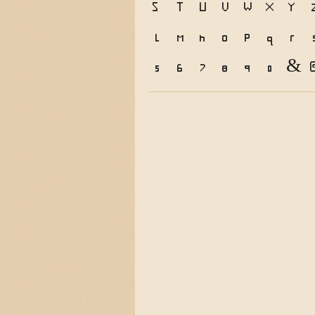
S
T
U
V
W
X
Y
l
m
n
o
p
q
r
5
6
7
8
9
0
&