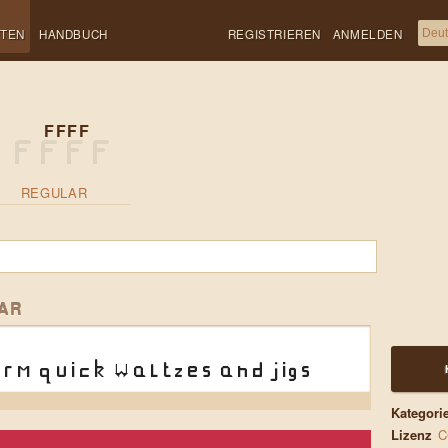
FTEN
HANDBUCH
REGISTRIEREN
ANMELDEN
FFFF
REGULAR
AR
rm quick waltzes and jigs
Kategori
Lizenz
C