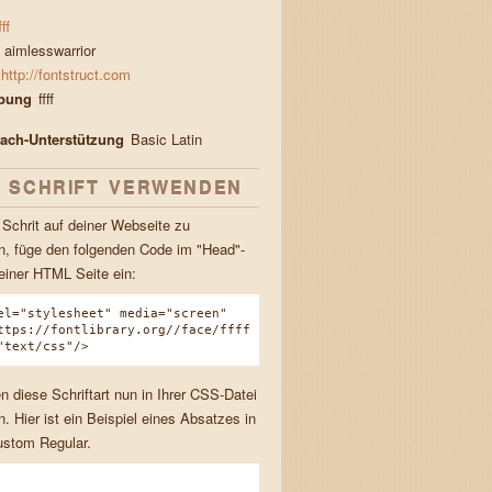
fff
aimlesswarrior
http://fontstruct.com
bung
ffff
rach-Unterstützung
Basic Latin
E SCHRIFT VERWENDEN
Schrit auf deiner Webseite zu
, füge den folgenden Code im "Head"-
einer HTML Seite ein:
el="stylesheet" media="screen"
ttps://fontlibrary.org//face/ffff
"text/css"/>
n diese Schriftart nun in Ihrer CSS-Datei
. Hier ist ein Beispiel eines Absatzes in
stom Regular.