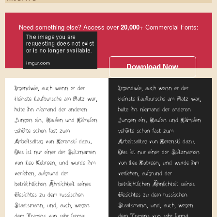
Need something else? Access over
20,000
+ Commercial Fonts:
Download Now
Irgendwie, auch wenn er der
Irgendwie, auch wenn er der
kleinste Laufbursche am Platz war,
kleinste Laufbursche am Platz war,
holte ihn niemand der anderen
holte ihn niemand der anderen
Jungen ein. Raufen und Kämpfen
Jungen ein. Raufen und Kämpfen
gehörte schon fast zum
gehörte schon fast zum
Arbeitsalltag von Kerenski dazu.
Arbeitsalltag von Kerenski dazu.
Das ist nur einer der Spitznamen
Das ist nur einer der Spitznamen
von Leo Kobreen, und wurde ihm
von Leo Kobreen, und wurde ihm
verliehen, aufgrund der
verliehen, aufgrund der
beträchtlichen Ähnlichkeit seines
beträchtlichen Ähnlichkeit seines
Gesichtes zu dem russischen
Gesichtes zu dem russischen
Staatsmann, und, auch, wegen
Staatsmann, und, auch, wegen
dem Tragens von sehr formal
dem Tragens von sehr formal