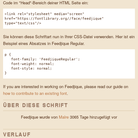
Code im "Head"-Bereich deiner HTML Seite ein:
<link rel="stylesheet" media="screen"
href="https://fontlibrary.org//face/feedjique"
type="text/css"/>
Sie können diese Schriftart nun in Ihrer CSS-Datei verwenden. Hier ist ein
Beispiel eines Absatzes in Feedjique Regular.
p {
font-family: 'FeedjiqueRegular';
font-weight: normal;
font-style: normal;
}
If you are interested in working on Feedjique, please read our guide on
how to contribute to an existing font
.
ÜBER DIESE SCHRIFT
Feedjique wurde von
Malre
3065 Tage hinzugefügt vor
VERLAUF