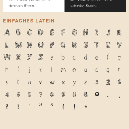
stehenden Kragen.
stehenden Kragen.
EINFACHES LATEIN
A
B
C
D
E
F
G
H
I
J
K
L
M
N
O
P
Q
R
S
T
U
V
W
X
Y
Z
a
b
c
d
e
f
g
h
i
j
k
l
m
n
o
p
q
r
s
t
u
v
w
x
y
z
1
2
3
4
5
6
7
8
9
0
&
@
.
,
?
!
'
"
"
(
)
*